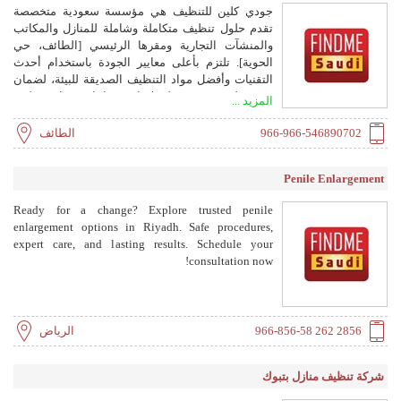
جودي كلين للتنظيف هي مؤسسة سعودية متخصصة
تقدم حلول تنظيف متكاملة وشاملة للمنازل والمكاتب
والمنشآت التجارية ومقرها الرئيسي [الطائف، حي
الحوية]. تلتزم بأعلى معايير الجودة باستخدام أحدث
التقنيات وأفضل مواد التنظيف الصديقة للبيئة، لضمان
بيئة نظيفة وصحية لعملائنا. خدماتنا تشمل تنظيف
المزيد ...
الشقق، الفلل، السجاد، الكنب، والتعقيم الشامل.
966-966-546890702
الطائف
Penile Enlargement
Ready for a change? Explore trusted penile
enlargement options in Riyadh. Safe procedures,
expert care, and lasting results. Schedule your
consultation now!
966-856-58 262 2856
الرياض
شركة تنظيف منازل بتبوك