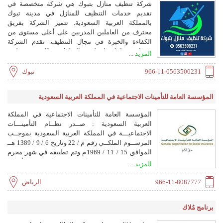
شركة تنظيف منازل بتبوك هي شركة متخصصة في
تقديم خدمات التنظيف للمنازل في مدينة تبوك
بالمملكة العربية السعودية. تتميز الشركة بفريق
محترف من العاملين المدربين على أعلى مستوى من
الكفاءة والخبرة في مجال التنظيف. تقدم الشركة
خدمات شاملة لتنظيف المنازل بدءًا من تنظيف
المزيد ...
الأرضيات والسجاد والمفروشات، وتنظيف الحمامات
والمطابخ، وتنظيف النوافذ والستائر، وتنظيف الجدران
966-11-0563500231
تبوك
والأسقف، وتنظيف الأبواب والأثاث، وتنظيف المسابح
والحدائق، وغيرها من الخدمات المتعلقة بالتنظيف العام
المؤسسة العامة للتأمينات الاجتماعية في المملكة العربية السعودية
للمنازل. تستخدم الشركة معدات وأدوات تنظيف حديثة
ومنتجات آمنة للبيئة، مما يضمن تقديم خدمة عالية
المؤسسة العامة للتأمينات الاجتماعية في المملكة
الجودة لعملائها. كما تلتزم الشركة بالجدول الزمني
العربية السعودية : صــدر نظــام التأمينـــات
المحدد مع العميل وتحرص على تلبية احتياجاته
الاجتماعيـــة في المملكة العربية السعودية بموجــب
وتفضيلاته الخاصة. بفضل خبرتها ومهارتها العالية، تعتبر
المرســوم الملكــي رقم م / 22 وتاريخ 6 / 9 / 1389 هــ
شركة تنظيف منازل بتبوك خيارًا موثوقًا به للأفراد
الموافق 15 / 11 / 1969م وتم تطبيقه في شهر محرم
والعائلات الساعية للحصول على خدمة تنظيف محترفة
من العام 1393هـ بعد ذلك جرى تطبيق فرع الأخطار
المزيد ...
وفعالة لمنازلهم.
المهنية في 1/ 7 / 1402هـ. وفي العام 1421 صدر
المرسوم الملكي الكريم رقم م / 33 وتاريخ 3 / 9 /
966-11-8087777
الرياض
1421هـ الموافق 29 / 11 / 2000 م بتعديل النظام وبدأ
تطبيقه اعتباراَ من 1 / 1 / 1422 هـ الموافق 1 / 4 / 2001
برنامج مُلاك
م. ويشكل صدور النظام صورة من صور التكافل
الاجتماعي التي يقدمها المجتمع للمواطنين، حيث يقوم