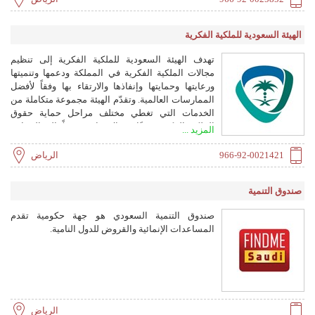
الهيئة السعودية للملكية الفكرية
تهدف الهيئة السعودية للملكية الفكرية إلى تنظيم
مجالات الملكية الفكرية في المملكة ودعمها وتنميتها
ورعايتها وحمايتها وإنفاذها والارتقاء بها وفقاً لأفضل
الممارسات العالمية. وتقدّم الهيئة مجموعة متكاملة من
الخدمات التي تغطي مختلف مراحل حماية حقوق
الملكية الفكرية، بدءًا من الإرشاد، ووصولًا إلى الحماية،
المزيد ...
الإدارة، والإنفاذ، بما في ذلك براءات الاختراع والعلامات
التجارية وحقوق المؤلف والتصاميم والأصناف النباتية
966-92-0021421
الرياض
والتصاميم التخطيطية للدارات المتكاملة.
صندوق التنمية
صندوق التنمية السعودي هو جهة حكومية تقدم
المساعدات الإنمائية والقروض للدول النامية.
الرياض