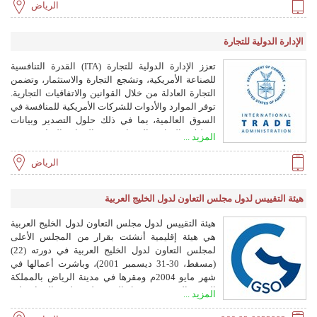
الرياض
الإدارة الدولية للتجارة
تعزز الإدارة الدولية للتجارة (ITA) القدرة التنافسية
للصناعة الأمريكية، وتشجع التجارة والاستثمار، وتضمن
التجارة العادلة من خلال القوانين والاتفاقيات التجارية.
توفر الموارد والأدوات للشركات الأمريكية للمنافسة في
السوق العالمية، بما في ذلك حلول التصدير وبيانات
وتحليلات التجارة والمساعدة في الحواجز التجارية.
المزيد ...
الرياض
هيئة التقييس لدول مجلس التعاون لدول الخليج العربية
هيئة التقييس لدول مجلس التعاون لدول الخليج العربية
هي هيئة إقليمية أنشئت بقرار من المجلس الأعلى
لمجلس التعاون لدول الخليج العربية في دورته (22)
(مسقط، 30-31 ديسمبر 2001)، وباشرت أعمالها في
شهر مايو 2004م ومقرها في مدينة الرياض بالمملكة
العربية السعودية. تعمل الهيئة على تطوير المواصفات
المزيد ...
القياسية والمقاييس وتقييم المطابقة لدعم التجارة