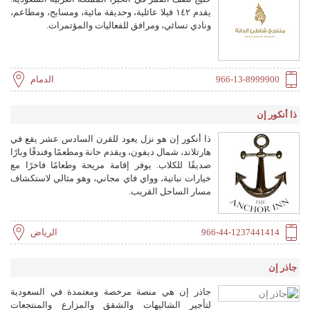
يقدم ١٤٢ فيلا عائلية، وحديقة مائية، ومسابح، ومطاعم،
ونادي نسائي، ومرافق للفعاليات والمؤتمرات.
966-13-8999900
الدمام
ذا أنكور إن
ذا أنكور إن هو نزل يعود للقرن السادس عشر يقع في
هارتلاند، شمال ديفون، ويقدم حانة ومطعمًا وفندقًا وبارًا
صديقًا للكلاب. يوفر إقامة مريحة وطعامًا فاخرًا مع
خيارات نباتية، وواي فاي مجاني، وهو مثالي لاستكشاف
مسار الساحل القريب.
966-44-1237441414
الرياض
جاذر إن
جاذر إن هي منصة مرخصة ومعتمدة في السعودية
لتأجير الشاليهات والشقق والمزارع والمنتجعات