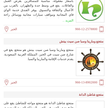
بأسعار معقولة، مناسبة للمسافرين بغرض العمل
والعائلات. يقع في وسط جدة والظهران، بالقرب من
الأعمال والثقافة والتسوق. يوفر الفندق خدمة الواي
فاي المجانية ومواقف سيارات مجانية ووسائل راحة
متنوعة بما في ذلك قاعات الاجتماعات ومرافق
المزيد ...
المؤتمرات وقاعات الولائم والمطاعم وحمامات
السباحة ومراكز اللياقة البدنية.
966-12-2578800
الخبر
منتجع ومارينا وسبا صن سيت بيتش
منتجع ومارينا وسبا صن سيت بيتش هو منتجع يقع في
شارع صن سيت في الخبر، المملكة العربية السعودية.
يقدم خدمات الإقامة والمارينا والسبا.
966-13-8902000
الخبر
منتجع شاطئ الدانة
منتجع شاطئ الدانة هو منتجع مواجه للشاطئ يقع على
خليج نصف القمر في الخبر، المملكة العربية السعودية.