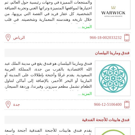
والمنتجعات المميزة في وجهات رئيسية حول العالم، تم
اختيارها لمواقعها المتميزة وتراثها الغني وتجربة الضيافة
الشخصية. كل عقار فريد في القصة التي يرويها، من
خلال تاريخه وهندسته المعمارية وشخصيته. في قلب
وارويك التزام مشترك بتقديم مستوى من الخدمة
المزيد ...
يدعمه أشخاص موهوبون يحافظون على أعلى المعايير
ويكرسون لتقليد الضيافة. كل إقامة مستوحاة من
966-18-002033232
الرياض
الثقافة المحلية ومصممة لخلق تجارب لا تُنسى تربط
الضيوف بالوجهة.
فندق ومارينا البيلسان
فندق ومارينا البيلسان هو فندق يقع في مدينة الملك عبد
الله الاقتصادية بالقرب من جدة، المملكة العربية
السعودية. يقدم غرفًا وأجنحة بإطلالات على المدينة أو
المارينا أو البحر الأحمر، بالإضافة إلى أماكن لتناول
الطعام تشمل مطعم سيزونز، وفيرندا، وردهة السيجار،
ومقهى لو كافيه، وتناول الطعام في الغرفة. تشمل
المزيد ...
وسائل الراحة خدمات الكونسيرج والنقل، وواي فاي
عالي السرعة، وموقف سيارات خاص، وإمكانية الوصول
966-12-5106400
جدة
للكراسي المتحركة.
فندق هابيتات للأجنحة الفندقية
يقدم فندق هابيتات للأجنحة الفندقية أجنحة واسعة