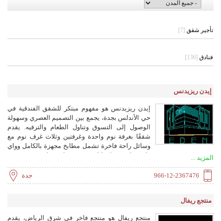
تأجير شقق
[7]
فنادق
[136]
إيدن ريزيدنس
إيدن ريزيدنس هو مفهوم مبتكر للشقق الفندقية في
حي الأندلس بجدة، يجمع بين التصميم العصري وسهولة
الوصول إلى التسوق وتناول الطعام والترفيه. يقدم
شققًا بغرفة نوم واحدة وغرفتين وثلاث غرف نوم مع
وسائل راحة فاخرة تشمل مطابخ مجهزة بالكامل وواي
فاي مجاني ومركز لياقة بدنية ومواقف خاصة.
المزيد ...
966-12-2367476
جدة
منتجع ريفال
منتجع ريفال هو منتجع فاخر في شرق الرياض، يقدم