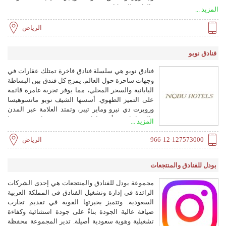
والعافية للشركات.
المزيد ...
الرياض
فنادق نوبو
فنادق نوبو هي سلسلة فنادق فاخرة تمتلك عقارات في
وجهات ساحرة حول العالم. يمزج كل فندق بين البساطة
اليابانية والسحر المحلي، مما يوفر تجربة غامرة قائمة
على التميز الطهوي. أسسها الشيف نوبو ماتسوهيسا
وروبرت دي نيرو وماير تيبر، وتمتد العلامة عبر المدن
والسواحل في أربع قارات، وتقدم خدمة راقية وتصميمًا
المزيد ...
مميزًا.
966-12-127573000
الرياض
بودل للفنادق والمنتجعات
مجموعة بودل للفنادق والمنتجعات هي إحدى الشركات
الرائدة في إدارة وتشغيل الفنادق في المملكة العربية
السعودية. وتتميز بخبرتها القوية في تقديم تجارب
ضيافة عالية الجودة بناءً على جودة استثنائية وكفاءة
تشغيلية وهوية سعودية أصيلة. تدير المجموعة محفظة