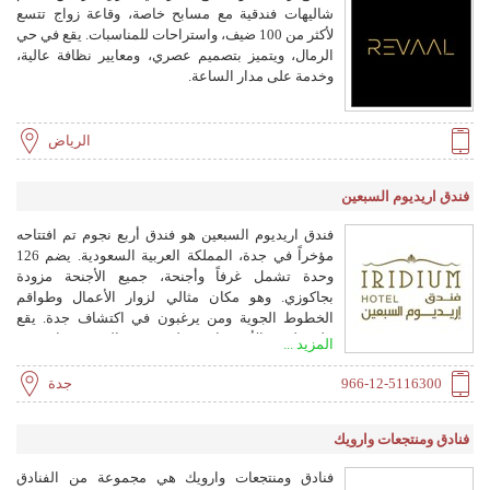
شاليهات فندقية مع مسابح خاصة، وقاعة زواج تتسع
لأكثر من 100 ضيف، واستراحات للمناسبات. يقع في حي
الرمال، ويتميز بتصميم عصري، ومعايير نظافة عالية،
وخدمة على مدار الساعة.
الرياض
فندق اريديوم السبعين
فندق اريديوم السبعين هو فندق أربع نجوم تم افتتاحه
مؤخراً في جدة، المملكة العربية السعودية. يضم 126
وحدة تشمل غرفاً وأجنحة، جميع الأجنحة مزودة
بجاكوزي. وهو مكان مثالي لزوار الأعمال وطواقم
الخطوط الجوية ومن يرغبون في اكتشاف جدة. يقع
على طريق الأمير ماجد، على بعد حوالي 10 دقائق من
المزيد ...
مطار الملك عبدالعزيز الدولي، مع سهولة الوصول إلى
المعالم السياحية الشهيرة في المدينة.
966-12-5116300
جدة
فنادق ومنتجعات وارويك
فنادق ومنتجعات وارويك هي مجموعة من الفنادق