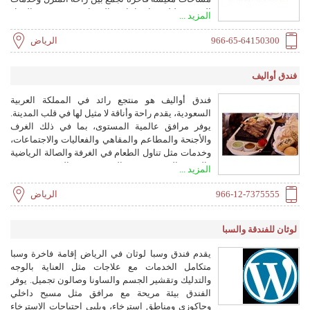
الفندق، لتلبية احتياجات المسافرين بغرض العمل
المزيد ...
والترفيه.
966-65-64150300
الرياض
فندق أواليف
فندق أواليف هو منتجع رائد في المملكة العربية
السعودية، يقدم راحة وأناقة لا مثيل لها في قلب المدينة.
يوفر مرافق عالمية المستوى، بما في ذلك الغرف
والأجنحة والمطاعم والمقاهي والفعاليات والاجتماعات،
وخدمات مثل تناول الطعام في الغرفة والصالة الرياضية
والمنتجع الصحي وخدمة الغرف. يشتهر الفندق بتصميمه
المزيد ...
الرائع ووحداته السكنية المتنوعة.
966-12-7375555
الرياض
لوثان للفندقة والسبا
يقدم فندق وسبا لوثان في الرياض إقامة فاخرة وسبا
متكامل الخدمات مع علاجات مثل العناية بالوجه
والتدليك وتقشير الجسم والساونا وصالون تجميل. يوفر
الفندق بيئة مريحة مع مرافق مثل مسبح داخلي
وجاكوزي ومناطق استرخاء، ويلبي احتياجات الاسترخاء