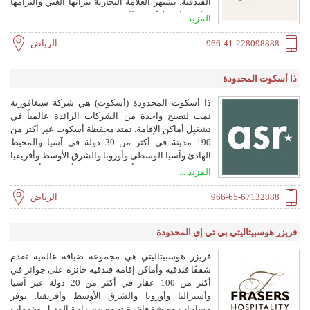
الفندقية. تشتهر العلامة التجارية بتراثها الغني والتزامها
بخلق تجارب لا تُنسى للضيوف.
المزيد ...
966-41-228098888
الرياض
ذا أسكوت المحدودة
ذا أسكوت المحدودة (أسكوت) هي شركة سنغافورية
نمت لتصبح واحدة من الشركات الرائدة عالمياً في
تشغيل أماكن الإقامة. تمتد محفظة أسكوت عبر أكثر من
190 مدينة في أكثر من 30 دولة في آسيا والمحيط
الهادئ وآسيا الوسطى وأوروبا والشرق الأوسط وأفريقيا
والولايات المتحدة الأمريكية. تمتلك أسكوت أكثر من
المزيد ...
70,000 وحدة تشغيلية وحوالي 51,000 وحدة قيد
التطوير، ليصبح المجموع أكثر من 121,000 وحدة في
966-65-67132888
الرياض
أكثر من 770 عقاراً.
فريزر هوسبيتاليتي بي تي إي المحدودة
فريزر هوسبيتاليتي هي مجموعة ضيافة عالمية تقدم
شققًا فندقية وأماكن إقامة فندقية حائزة على جوائز في
أكثر من 100 عقار في أكثر من 20 دولة عبر آسيا
وأستراليا وأوروبا والشرق الأوسط وأفريقيا. نوفر
مساحات معيشة فاخرة تجمع بين راحة المنزل وخدمات