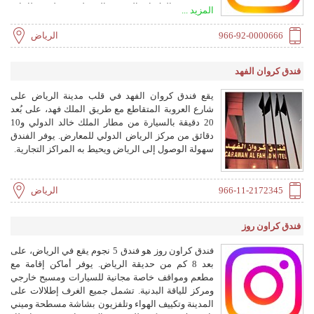
متنوعة من العلامات الفندقية التي تلبي مختلف قطاعات
المزيد ...
الضيافة، بما في ذلك نارسيس وبريرا وأبر وبودل.
وتتواجد هذه العلامات في المدن والمناطق الرئيسية
966-92-0000666
الرياض
بالمملكة، وكذلك في دولة الكويت. وتلتزم المجموعة
بأعلى المعايير المهنية وتتوافق مع أهداف رؤية
فندق كروان الفهد
السعودية 2030 نحو التميز والاستدامة في قطاع
الضيافة.
يقع فندق كروان الفهد في قلب مدينة الرياض على
شارع العروبة المتقاطع مع طريق الملك فهد، على بُعد
20 دقيقة بالسيارة من مطار الملك خالد الدولي و10
دقائق من مركز الرياض الدولي للمعارض. يوفر الفندق
سهولة الوصول إلى الرياض ويحيط به المراكز التجارية.
966-11-2172345
الرياض
فندق كراون روز
فندق كراون روز هو فندق 5 نجوم يقع في الرياض، على
بعد 8 كم من حديقة الرياض. يوفر أماكن إقامة مع
مطعم ومواقف خاصة مجانية للسيارات ومسبح خارجي
ومركز للياقة البدنية. تشمل جميع الغرف إطلالات على
المدينة وتكييف الهواء وتلفزيون بشاشة مسطحة وميني