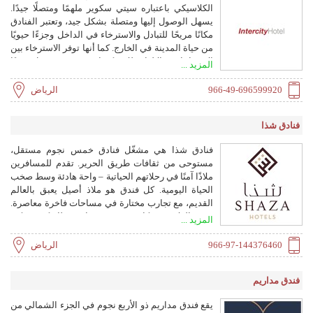
الكلاسيكي باعتباره سيتي سكوير ملهمًا ومتصلًا جيدًا.
يسهل الوصول إليها ومتصلة بشكل جيد، وتعتبر الفنادق
مكانًا مريحًا للتبادل والاسترخاء في الداخل وجزءًا حيويًا
من حياة المدينة في الخارج. كما أنها توفر الاسترخاء بين
الاجتماعات والإلهام للاستكشاف. مرن ومتصل جيدًا
المزيد ...
ودائمًا «أثناء التنقل»: هذا هو IntercityHotel.
966-49-696599920
الرياض
فنادق شذا
فنادق شذا هي مشغّل فنادق خمس نجوم مستقل،
مستوحى من ثقافات طريق الحرير. تقدم للمسافرين
ملاذًا آمنًا في رحلاتهم الحياتية – واحة هادئة وسط صخب
الحياة اليومية. كل فندق هو ملاذ أصيل يعبق بالعالم
القديم، مع تجارب مختارة في مساحات فاخرة معاصرة.
تدعم العلامة شركاء مرموقون بما في ذلك كمبينسكي
المزيد ...
والتحالف العالمي للفنادق.
966-97-144376460
الرياض
فندق مداريم
يقع فندق مداريم ذو الأربع نجوم في الجزء الشمالي من