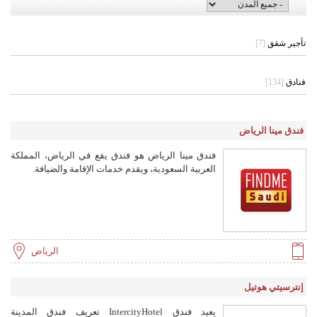
تأجير شقق
[7]
فنادق
[134]
فندق مينا الرياض
فندق مينا الرياض هو فندق يقع في الرياض، المملكة
العربية السعودية، ويقدم خدمات الإقامة والضيافة.
الرياض
إنترسيتي هوتيل
يعيد فندق IntercityHotel تعريف فندق المدينة