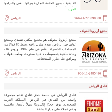
الفندقية. تشتهر العلامة التجارية بتراثها الغني والتزامها
بخلق تجارب لا تُنسى للضيوف.
المزيد ...
966-41-228098888
الرياض
منتجع أريزونا للغولف
منتجع أريزونا للغولف هو مجتمع سكني تنفيذي ومنتجع
غولف في الرياض، يقدم منازل راقية وسط 80 فدانًا من
المساحات الخضراء. افتُتح في عام 1997، ويوفر 216
وحدة سكنية بتصميمات داخلية مفتوحة، وملعب غولف،
ومرافق على طراز المنتجعات.
966-11-2485486
الرياض
فنادق الرياض
فنادق الرياض هي منصة حجز فنادق تقدم مجموعة
واسعة من الفنادق في الرياض، المملكة العربية
السعودية. توفر حجزًا إلكترونيًا سهلاً بأسعار تنافسية
ودعم عملاء على مدار الساعة.