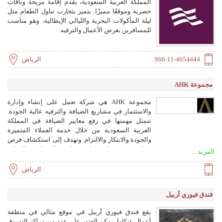
المملكة العربية السعودية، يقدم إقامة مريحة وباقات
حصرية وموقعًا مميزًا. يتميز بتجارب تناول الطعام مثل
ليلة المأكولات البحرية والليالي الإيطالية، وهو مناسب
للمسافرين بغرض الأعمال والترفيه.
966-11-4054444
الرياض
مجموعة AHK
مجموعة AHK هي شركة تعمل على إنشاء وإدارة
والاستثمار في مشاريع الضيافة والترفيه عالية الجودة.
تتمثل مهمتها في رفع معايير الضيافة في المملكة
العربية السعودية من خلال خدمة العملاء المتميزة
والجودة والابتكار والالتزام. وتهدف إلى استكشاف فرص
عمل جديدة باستمرار ومتابعة المشاريع الجذابة
المزيد ...
لتقديمها إلى السوق السعودي، بهدف تحقيق نمو
مستمر للشركة.
الرياض
فندق فيوري أربيل
يقع فندق فيوري أربيل في موقع مثالي في منطقة
أعمال عنكاوا. يمكن العثور على عدد من مراكز التسوق