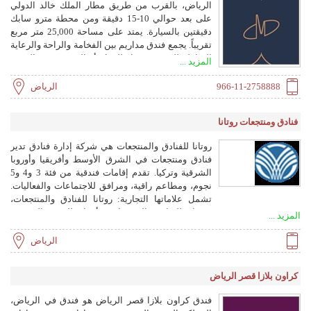
الرياض، بالقرب من طريق مطار الملك خالد الدولي
على بعد حوالي 10-15 دقيقة ومن محطة مترو سابك
دقيقتين بالسيارة. يمتد على مساحة 25,000 متر مربع
تقريباً. يجمع فندق مداريم بين الفخامة والراحة والرعاية
الشاملة للضيوف سواء للعمل أو الترفيه. يضم الفندق
المزيد ...
180 غرفة وجناحاً وفيلا، ومسابح خارجية، وفيلات بمسابح
داخلية، و13 قاعة للمؤتمرات والاجتماعات مجهزة
966-11-2758888
الرياض
بأحدث التقنيات السمعية والبصرية.
فنادق ومنتجعات روتانا
روتانا للفنادق والمنتجعات هي شركة إدارة فنادق تدير
فنادق ومنتجعات في الشرق الأوسط وأفريقيا وأوروبا
الشرقية وتركيا. تقدم إقامات فندقية من فئة 3 و4 و5
نجوم، ومطاعم راقية، ومرافق للاجتماعات والفعاليات.
تشمل علاماتها التجارية: روتانا للفنادق والمنتجعات،
وريحان للفنادق والمنتجعات، وأرجان للشقق الفندقية،
المزيد ...
وسنترو للفنادق، وإيدج من روتانا، وذا ريزيدنسز من
روتانا.
الرياض
كراون بلازا قصر الرياض
فندق كراون بلازا قصر الرياض هو فندق في الرياض،