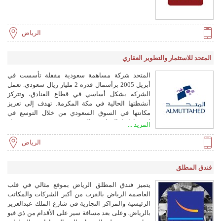
الرياض
المتحد للاستثمار والتطوير العقاري
المتحد شركة مساهمة سعودية مقفلة تأسست في
أبريل 2005 برأسمال قدره 2 مليار ريال سعودي. تعمل
الشركة بشكل أساسي في قطاع الفنادق، وتتركز
أنشطتها الحالية في مكة المكرمة. تهدف إلى تعزيز
مكانتها في السوق السعودي من خلال التوسع في
استثماراتها العقارية والفندقية في مدن رئيسية مثل
المزيد ...
مكة المكرمة والرياض والخبر، مستهدفة أعلى
مستويات الجودة والخدمة وعوائد مستدامة
الرياض
للمساهمين، بما يتماشى مع رؤية السعودية 2030.
فندق المطلق
يتميز فندق المطلق الرياض بموقع مثالي في قلب
العاصمة الرياض بالقرب من أكبر الشركات والمكاتب
الرئيسية والمراكز التجارية في شارع الملك عبدالعزيز
بالرياض. وعلى بعد مسافة سير على الأقدام من ذي فيو