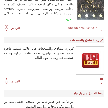
والمطاعم في مكان قريب. يمكن للضيوف الاستمتاع
بإقامة مريحة وواسعة، مفروشة بأسرة Serenity
المميزة وإمكانية الوصول إلى الإنترنت اللاسلكي
المجاني مع تلفزيون الكابل ومكتب عمل واسع. يضم
المزيد ...
الفندق مطعمًا شرقيًا ومطعمًا دوليًا على السطح.
966-96-47508883335
الرياض
كونراد للفنادق والمنتجعات
كونراد للفنادق والمنتجعات هي علامة فندقية فاخرة
ضمن مجموعة هيلتون، تقدم إقامات راقية وخدمة
شخصية في وجهات حول العالم.
الرياض
سجا للفنادق من وارويك
مرحباً بكم في عصر جديد من الضيافة. اكتشف سجا من
وارويك مكة وسجا من وارويك المدينة.