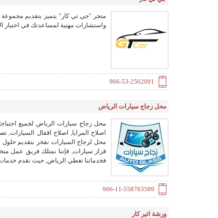
متجر "جي تي كار" يتميز بتقديم مجموعة 
واستشارات مهنية لمساعدتك في اختيار ال
966-53-2502091
محل زجاج سيارات الرياض
محل زجاج سيارات الرياض لجميع احتياجات
اصلاح المرايا, اصلاح اقفال السيارات, تص
محل لزجاج السيارات نفخر بتقديم حلول 
قزاز سيارات, فإننا نمتلك فريق عمل مت
فخدماتنا تغطي الرياض, حيث نقدم خدمات مت
966-11-558763589
ورشة اثير كار