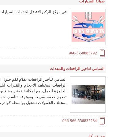
صيانة السيارات
في مركز الركن الافضل لخدمات السيارات أف
966-5-58885792
السامي لتاجير الرافعات والمعدات
السامي لتأجير الرافعات نقدّم لكم حلول ا
الرافعات بمختلف الأحجام والقدرات لتلبي
الجاهزة للعمل، مع إمكانية توفير مشغلين
تقديم خدمة سريعة وموثوقة تناسب جميع ا
بمختلف الحمولات تشغيل بواسطة كوادر مد
966-966-556837784
جي تي كار