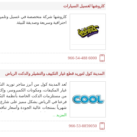
كاروشها لغسيل السيارات
كاروشها شركة متخصصة في غسيل وتلميع ا
احترافية وسريعة وصديقة للبيئة.
966-54-488 6000
المدينة كول لتوريد قطع غيار التكييف والتشيلر والدكت الرياض
تُعد المدينة كول من أبرز متاجر توريد الت
غيار المكيفات، ومكونات الكمبروسر، وإكس
من مستلزمات الدكت الخاصة بأنظمة التكييف
شهرياً بمنتجات عالية الجودة وأسعار تناف
تبحث عن مواد لمشروع تركيب دكت تجاري
المزيد ...
سهولة. اتصل الآن على 053 885 9050 أو زرنا اليوم
966-53-8859050