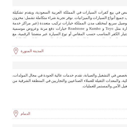
صص في بيع كفرات السيارات في المملكة العربية السعودية، ويقدم تشكيلة
 جميع أنواع السيارات والميزانيات. نوفر تجربة شراء متكاملة تشمل: مخزون
 توصيل سريع لمختلف مدن المملكة خيارات تركيب متعددة (عبر مراكز خدمة
معتمدة) ضمان إضافي على كفرات مختارة مثل Toyo و Kumho و Roadstone خيارات دفع مرنة وعروض موسمية
ار الكفر المناسب حسب المقاس أو نوع السيارة عبر منصتنا الرقمية، مع
 في المراكز المعتمدة. اطلب كفرات سيارتك اليوم من الثابت للإطارات
بة شراء متكاملة.
المدينة المنورة
متخصص في التشغيل والصيانة، تقدم خدمات عالية الجودة في مجال المولدات،
ة، والمعدات الثقيلة للعملاء الصناعيين والتجاريين في المنطقة الشرقية من
يل الآمن والمستمر للعمليات.
الدمام