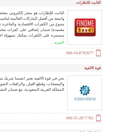
الثابت للاطارات
الثابت للإطارات هو متجر إلكتروني متخ
واسعة من أفضل الماركات العالمية لتناسب
متنوع من الكفرات الاقتصادية والفاخرة
مستمرة على الكفرات يمكنك بسهولة اختي
الاستفادة من خدمات التوصيل والتركيب
المزيد ...
واستمتع بالجودة، السرعة، والراحة في تجر
966-54-8792677
قوة الالفية
نحن في قوة الالفية نعتبر انفسنا شريك 
والمضخات، وقطع الغيار، والرافعات الشوكي
المملكة العربية السعودية، مع ضمان التشغ
966-55-2877783