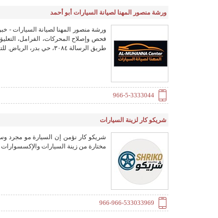
ورشة منصور المهنا لصيانة السيارات أبو أحمد
فحص وإصلاح المحركات، الفرامل، التعليق، 
طريق الرسالة ٣٠٨٤، حي بدر، الرياض. للتواصل: ٠٥٠٣٣٣٣٠٤٤.
966-5-3333044
شريكو كار لزينة السيارات
شريكو كار نؤمن إن السيارة مو مجرد وس
مختارة من زينة السيارات والإكسسوارات 
966-966-533033969