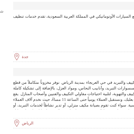
شر
لسيارات الأوتوماتيكي في المملكة العربية السعودية، تقدم خدمات تنظيف
جدة
كييف والتبريد في حي العريجاء بمدينة الرياض. نوفر مخزوناً متكاملاً من قطع
سوارات التبريد، وأنابيب النحاس، ومواد العزل، بالإضافة إلى تشكيلة كاملة
 والتهوية، لتلبية احتياجات مقاولي التكييف والفنيين وأصحاب المنازل. يقع
فرعنا في الرياض بشكل مميز على شارع بعلبك، ونستقبل العملاء يومياً حتى الساعة 11 مساءً، حيث نخدم آلاف العملاء
سية. سواء كنت تقوم بصيانة مكيف منزلي، أو تدير نشاطاً لخدمات التبريد، أو
 كبير، فإن فريقنا المتخصص سيساعدك في العثور على كل ما تحتاجه بكل
الرياض