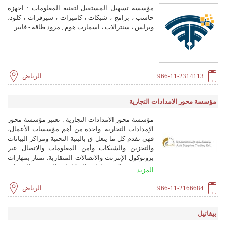
مؤسسة تسهيل المستقبل لتقنية المعلومات : اجهزة
حاسب ، برامج ، شبكات ، كاميرات ، سيرفرات ، كلود،
ويرلس ، سنترالات ، اسمارت هوم , مزود طاقة - فايبر
966-11-2314113
الرياض
مؤسسة محور الامدادات التجارية
مؤسسة محور الامدادات التجارية : تعتبر مؤسسة محور
الإمدادات التجارية. واحدة من أهم مؤسسات الأعمال،
فهي تقدم كل ما يتعل ق بالبنية التحتية ومراكز البيانات
والتخزين والشبكات وأمن المعلومات والاتصال عبر
بروتوكول الإنترنت والاتصالات المتقاربة. نمتاز بمهارات
متقدمة في الاستشارات المتكاملة والتدريب والخدمات
المزيد ...
التي تعتمد عل ى أفضل الممارسات والمنهجيا ت من
خلال مزجها مع احتياجات وثقافة وتفرد العملاء من جميع
966-11-2166684
الرياض
القطاعا ت . تقدم مؤسسة محور الإمدادات التجارية.
مجموعة كاملة من الخبرات التقنية التي تقيم وتصمم
بيفاتيل
الحلول حسب طبيعة العم ل والفعالة من ح يث التكلفة،
والتي تركز بشكل رئيسي على الخدمات المقدمة إلى