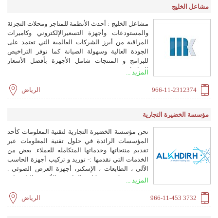
مشاعل الخليج
الأبواب وحلول الكاميرات المراقبة.
مشاعل الخليج : أحدث الأنظمة للمتاجر ومحلات التجزئة
والمستودعات وأجهزة التسعيرالإلكتروني وكاميرات
المراقبة من أبرز الشركات العالمية التي تعتمد على
الجودة العالية وسهولة الصيانة كما نوفر التراخيص
للبرامج و المنتجات شامل الأجهزة بأفضل الأسعار
التواصل : 0112312374 Info@mshail.com
المزيد ...
https://www.mshail.com ESL Digital Tag Electronic
Shelf Labels
966-11-2312374
الرياض
مؤسسة الخضيرة التجارية
نحن مؤسسة الخضيرة التجارية لتقنية المعلومات كأحد
المؤسسات الرائدة في حلول تقنية المعلومات عبر
تقديم منتجاتها وخدماتها المتكامله للعملاء. بعض من
الخدمات التي نقدمها :- توريد و تركيب أجهزة الحاسب
الآلي ، الطابعات ، الإسكنر، أجهزة العرض الضوئي .
توريد و تركيب شبكات الحاسب الألي و التليفونات
المزيد ...
الرقميه و السنترالات. توريد و تركيب وصيانة كاميرات
المراقبه . توريد وتركيب أنظمة البصمة والتحكم
966-11-453 3732
الرياض
بالابواب. توريد و تركيب وحدات مزود الطاقة "UPS".
البنية التحتية للكابلات النحاسية والضوئية. حلول التخزين