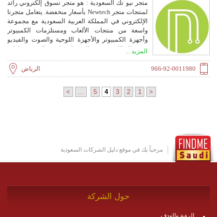
متجر نيو تك السعودية : هو متجر تسوق إلكتروني رائد
لمنتجات متجر Newtech بأسعار منخفضة. يتعامل متجرنا
الإلكتروني في المملكة العربية السعودية مع مجموعة
واسعة من منتجات الألعاب ومستلزمات الكمبيوتر
وأجهزة الكمبيوتر والأجهزة اللوحية والصوت والفيديو
وغير ذلك الكثير. نقوم بالتوصيل مباشرة إلى عتبة داركم
المزيد ...
في منزلك أو مكتبك أو مكان عملك أو أي عنوان آخر
داخل المملكة العربية السعودية.
966-92-0011980
الرياض
>
...
5
4
3
2
1
<
مرحباً بك في موقع دليل الشركات السعودية
حول الشركة
الرؤية والهدف