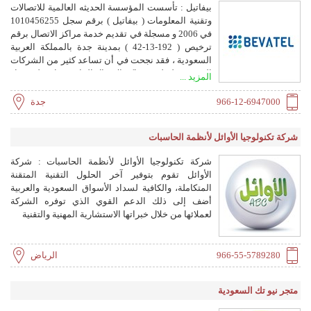
بيفاتيل : تأسست المؤسسة الحديثه العالمية للاتصالات
سوق تكنولوجيا المعلومات وتستند إلى نتائج قابلة
وتقنية المعلومات ( بيفاتيل ) برقم سجل 1010456255
للقياس . نفتخر بحقيقة أننا نقدم لعملائنا نهج ا احترافي ا
في 2006 و مسجلة في تقديم خدمة مراكز الاتصال برقم
وموثوق ا به ولا مثي ل له في مستوى الخدمة والدعم
ترخيص ( 192-13-42 ) بمدينة جدة بالمملكة العربية
الفني. نسعى جاهدين أن نكسب ثقة عملائنا من خلال
السعودية ، فقد نجحت في أن تساعد كثير من الشركات
توفير خدمات تحقق أعلى معايير الجود ة .
السعودية لتطوير مراكز الاتصال الخاصة بها. وعلى مدار
المزيد ...
أكثر من 15 عام نجحت بيفاتيل في أن تحتل مكانة رائدة
في عالم الاتصالات الحديثة وذلك بما تقدمه من خدمات
966-12-6947000
جدة
وحلول احترافية لمراكز الاتصال وأنظمة وإدارة خدمة
العملاء حيث تقدم بيفاتيل خدمات وحلول متكاملة في
شركة تكنولوجيا الأوائل لأنظمة الحاسبات
أنظمة الكول سنتر وخدمة العملاء وغيرها من الخدمات
التي مكنتها من أن تكون الشركة الرائدة لخدمات مراكز
شركة تكنولوجيا الأوائل لأنظمة الحاسبات : شركة
الاتصال ليس فقط بالسعودية ولكن في الشرق الأوسط
الأوائل تقوم بتوفير آخر الحلول التقنية المتقنة
بشكل عام.
المتكاملة، والكافية لسداد الأسواق السعودية والعربية
أضف إلى ذلك الدعم القوي الذي توفره الشركة
لعملائها من خلال خبراتها الاستشارية المهنية والتقنية
966-55-5789280
الرياض
متجر نيو تك السعودية