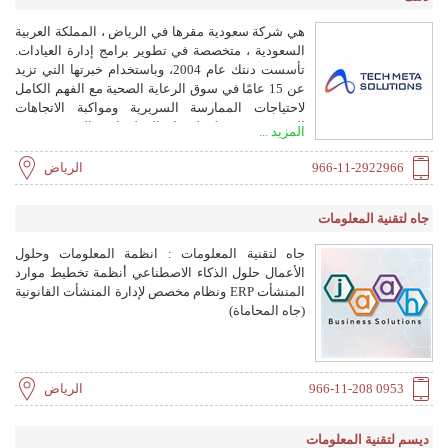
هي شركة سعودية مقرها في الرياض ، المملكة العربية
السعودية ، متخصصة في تطوير برامج إدارة العيادات.
تأسست دنتك عام 2004، وباستخدام خبرتها التي تزيد
عن 15 عامًا في سوق الرعاية الصحية مع الفهم الكامل
لاحتياجات الممارسة السريرية ومواكبة الاتجاهات
الجديدة في تكنولوجيا المعلومات الصحية، نحن
المزيد ...
ملتزمون بتقديم أفضل الحلول المتكاملة، بشكل
يمكنكم من التركيز على ما هو أكثر أهمية، وهو رعاية
966-11-2922966
الرياض
مرضاك وتنمية أعمالك. هذه هي قوة السهولة. تقع ادارة
التطوير لدينا في مدينة الرياض، ولدينا تحكم كامل في
جاه لتقنية المعلومات
عملياتنا ودعمنا قريب بضغطة زر.
جاه لتقنية المعلومات : انظمة المعلومات وحلول
الأعمال حلول الذكاء الاصطناعي أنظمة تخطيط موارد
المنشأت ERP ونظام مخصص لإدارة المنشأت القانونية
(جاه المحاماة)
966-11-208 0953
الرياض
ديسم لتقنية المعلومات