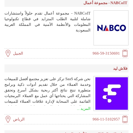
NABCoIT - مجموعة أعمال
والنسخ الاحتياطي. أجهزة مكافحة الفيروسات وجدار
الحماية. ولمزيد من المعلومات يرجى زيارة موقعنا
NABCoIT - مجموعة أعمال تقدم حلولاً واستشارات
الإلكتروني www.alkhdirh.com
شاملة لتلبية الطلب المتزايد في قطاع تكنولوجيا
المعلومات والأنظمة الأمنية في المملكة العربية
السعودية
966-59-3150691
الجبيل
فلاش ليد
نحن شركة SaaS تركز على تعزيز مجتمع أفضل للمبيعات
وخدمة العملاء من خلال تقديم أدوات ذكية وبرامج
متطورة تنتج نتائج أكثر ربحية بشكل أسرع وتحقق
المشاركة التي يحتاجها أي عمل مع العملاء. البرمجيات
القائمة على السحابة لإدارة علاقات العملاء للمبيعات
ونمو الإيرادات وحدات المحادثة حلول VOIP إضافات
المزيد ...
غير محدودة لكسب المال 5000+ تكامل دعم الأعمال
سواء كان ذلك لنظام Android أو iOS ، يمكن الوصول
966-11-5102957
الرياض
إلى جميع حلول البرامج عبر الإنترنت ومن خلال
تطبيقات الأجهزة المحمولة. كل ما عليك القيام به هو