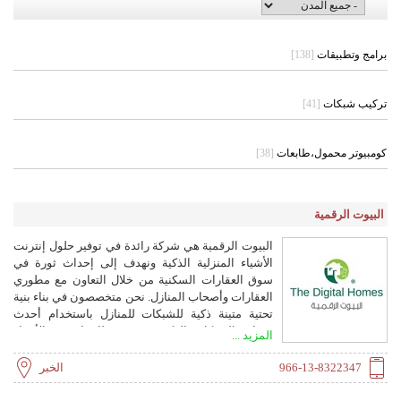
برامج وتطبيقات
[138]
تركيب شبكات
[41]
كومبيوتر محمول،طابعات
[38]
البيوت الرقمية
البيوت الرقمية هي شركة رائدة في توفير حلول إنترنت
الأشياء المنزلية الذكية ونهدف إلى إحداث ثورة في
سوق العقارات السكنية من خلال التعاون مع مطوري
العقارات وأصحاب المنازل. نحن متخصصون في بناء بنية
تحتية متينة ذكية للشبكات للمنازل باستخدام أحدث
تقنيات الشبكات الذكية وتوفير نظام إنترنت الأشياء
المزيد ...
المنزلي الذكي الموحد للتحكم في الأضواء وأجهزة
التكييف والستائر والوصول إلى الأبواب. بالإضافة إلى
966-13-8322347
الخبر
ذلك، نحن نقدم تدابير السلامة مثل الكشف عن الدخان
والغاز والفيضانات والتدابير الأمنية مثل أجراس