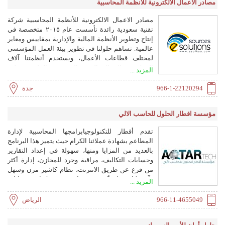
مصادر الاعمال الالكترونية للأنظمة المحاسبية
في Flash Lead. لدعم الأعمال التجارية على مستوى
العالم وفي منطقة الشرق الأوسط وشمال إفريقيا ، يتم
مصادر الاعمال الالكترونية للأنظمة المحاسبية شركة
تطوير الحلول باللغتين الإنجليزية والعربية.
تقنية سعودية رائدة تأسست عام ٢٠١٥ متخصصة في
إنتاج وتطوير الأنظمة المالية والإدارية بمقاييس ومعاير
عالمية. تساهم حلولنا في تطوير بيئة العمل المؤسسي
لمختلف قطاعات الأعمال، ويستخدم أنظمتنا آلاف
العملاء في المملكة العربية السعودية والخليج ومختلف
المزيد ...
دول الشرق الاوسط، ويحتوي فريق العمل لدينا على
محترفين قي تطوير البرمجيات والأنظمة، ولدينا كفاءات
966-1-22120294
جدة
متنوعة في الوظائف الفنية وتقديم الاستشارات المالية.
مميزات أنظمتنا 1 متعددة اللغات (عربي – إنجليزي -
مؤسسة اقطار الحلول للحاسب الالي
تركي – فرنسي - أوردو). 2 متعدد الصلاحيات والعملات
والأنشطة والفروع تتناسب مع جميع: قطاعات الأعمال
تقدم أقطار للتكنولوجيابرامجها المحاسبية لإدارة
التجارية الصناعية - الخدمية بمختلف أنشطتها. 3 يناسب
المطاعم بشهادة عملائنا الكرام حيث يتميز هذا البرنامج
تمامًا أي نوع من الأعمال (تجارية أو صناعية أو مقدمي
بالعديد من المزايا ومنها، سهولة في إعداد التقارير
خدمات). 4 تحقق للإدارة الرقابة على جميع العمليات،
وحسابات التكاليف، مراقبة وجرد للمخازن، إدارة أكثر
وإصدار 5- تنبيهات آلية من مختلف الأنظمة. 6- تدعم
من فرع عن طريق الانترنت، نظام كاشير مرن وسهل
ضريبة القيمة المضافة ومعتمدة رسمياً من هيئة الزكاة
وآمن كل هذا وأكثر مع برنامج Futec لإدارة حسابات
المزيد ...
والدخل. 7 مترابطة مع بعضها البعض وتعمل كنظام واحد
المطاعم
في بيئة واحدة. 8 يمكن ربطها على الشبكات المحلية أو
966-11-4655049
الرياض
البعيدة. 8 نطور انظمتنا بشكل دائم ومستمر وفق
متطلبات واحتياجات عملائنا وبما يتوافق مع المعايير
العالمية. 9 ارشفة الوثائق في كل شاشات الأنظمة 10