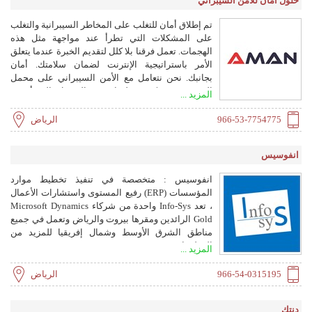
حلول أمان للأمن السيبراني
نظام الاعتمادات في كل عمليات الطلبات ويمكن
إعدادها بمستويات متعددة.
تم إطلاق أمان للتغلب على المخاطر السيبرانية والتغلب
على المشكلات التي تطرأ عند مواجهة مثل هذه
الهجمات. تعمل فرقنا بلا كلل لتقديم الخبرة عندما يتعلق
الأمر باستراتيجية الإنترنت لضمان سلامتك. أمان
بجانبك. نحن نتعامل مع الأمن السيبراني على محمل
الجد حتى تتمكن منظمتك من الوصول إلى أقصى
المزيد ...
إمكاناتها دون التعرض لخطر المجتمعات غير المشروعة.
966-53-7754775
الرياض
انفوسيس
انفوسيس : متخصصة في تنفيذ تخطيط موارد
المؤسسات (ERP) رفيع المستوى واستشارات الأعمال
، تعد Info-Sys واحدة من شركاء Microsoft Dynamics
Gold الرائدين ومقرها بيروت والرياض وتعمل في جميع
مناطق الشرق الأوسط وشمال إفريقيا للمزيد من
المعلومات: https://www.info-sys.com
المزيد ...
966-54-0315195
الرياض
دنتك