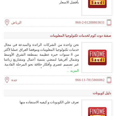
بأفضل الاسعار
966-2-01288863631
الرياض
صفنة دوت كوم لخدمات تكنولوجيا المعلومات
نحن واحدة من الشركات الرائدة والمبدعة في مجال
خدمات تكنولوجيا المعلومات وموقعنا العراق عملنا لأكثر
من 8 سنوات خبرة عظيمة بمنطقة الشرق الأوسط
وشمال أفريقيا لنمضي بتنمية أعمال ومشاريع زبائننا
عبر تصميم عصري وأفكار خلاقة نحو المرحلة القادمة.
فريقنا الموهوب عمل مع أكثر من 10 شركاء ليساعد
المزيد ...
زبائننا بالتميز عن البقية في السوق وليدعمهم بمراحل
اتخاذ القرار. نحن خدمنا وساعدنا زبائننا بأكثر من 80
966-11-7815866062
جدة
مشروع بطرق وآليات فعالة وسريعة وبجودة عالية.
خدماتنا إستضافة مواقع الويب الألكترونية وخدمات
دليل كوبونات
النطاق (الدومين) تصميم مواقع الويب الألكترونية
تطوير مواقع الويب الألكترونية تصميم الشعارات
تعرف علي الكوبونات و كيفيه الاستفاده منها
والرسوميات تصميم الحملات الاعلانية خدمات دعم
الشبكات خدمات الدعم الفني خدمات تكنولوجية
مختلفة أخرى