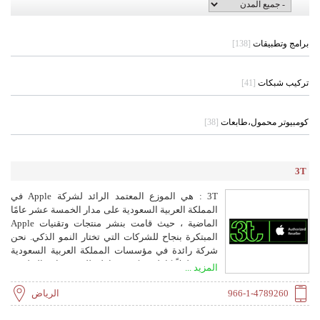
برامج وتطبيقات
[138]
تركيب شبكات
[41]
كومبيوتر محمول،طابعات
[38]
3T
3T : هي الموزع المعتمد الرائد لشركة Apple في
المملكة العربية السعودية على مدار الخمسة عشر عامًا
الماضية ، حيث قامت بنشر منتجات وتقنيات Apple
المبتكرة بنجاح للشركات التي تختار النمو الذكي. نحن
شركة رائدة في مؤسسات المملكة العربية السعودية
نقدم حلولاً كاملة وذكية وشاملة للمؤسسات التعليمية
المزيد ...
والمؤسسات التي تتطلع إلى زيادة إنتاجيتها من خلال
تنفيذ حلول Apple الموثوقة والجديرة بالثقة. من خلال
966-1-4789260
الرياض
هذا ، نحن قادرون على مساعدة هذه المؤسسات على
تبسيط عمليات عملها وتعلمها من خلال تسهيل التعاون