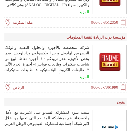
والكبيرة سواء (ANALOG - DIGITAL - IP) وهي كالآتي :
- شبكات الانترنت السلكية واللاسلكية - ستالايت الدش
المزيد ...
المركزي - صوتيات بتقنيات عالية - برامج الحضور
والانصراف والمحاسبة - كاميرات المراقبة الأمنية -
966-55-3512350
مكه المكرمة
سنترالات هاتفية - الحماية من السرقات - اشتراكات
انترنت باقات مخصصة (دوائر الكترونية) عالية الجودة
مؤسسة درب الريادة لتقنية المعلومات
وليست مشتركة. ---------------------------------------- نحن
مستعدون تماما في اي وقت وللتواصل 0553512350
شركة متخصصة بالأجهزة والحلول التقنية والوكلاء
Unitedsys3@gmail.com للمحادثة المباشرة
الحصريين لهانويل وزيبرا وبكسولون وداتالوجيك. ‏فيما
https://wa.me/966553512350
يخص الأجهزة نقدر نزودكم : ‏١- أجهزة نقاط البيع من
شاشات سكنرات وطابعات فواتير ‏٢- أجهزة الجرد الآلي
‏٣- طابعات الكروت البلاستيكية ‏٤- طابعات ستيكرات
باركود ‏٥- طابعة الأساور البلاستيكية ‏٦-موازين الباركود
المزيد ...
الإلكترونية ‏أما فيما يخص البرامج نقدر نقدم لكم : ‏١-
نظام الباركود المخصص لإدارة المستودعات ٢- حلول
966-55-7361990
الرياض
مخصصة لإدارة الشحنات ٣- حلول مخصصة لإدارة
الأصول ٤- برامج مالية مخصصة للفوترة (مبيعات فقط)
بيتون
‏٥- برامج مالية مخصصة لإدارة المبيعات والمخزون ٦-
برامج مالية مخصصة لإدارة المبيعات ، المخزون
منصة بيتون لمشاركة الفيديو على الانترنت مع الأهل
والحسابات ٧- نظام مالي كامل لإدارة الموارد المتعددة
والاصدقاء, قم بمشاركة المقاطع التي تحبها من خلال
ERP
اكبر شبكة أجتماعية لمشاركة الفيديو في الوطن العربي