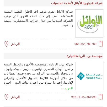
شركة تكنولوجيا الأوائل لأنظمة الحاسبات
بين موظفيها من أجل تحقيق إنتاجية أعلى ونمو أكثر
ذكاءً.
شركة الأوائل تقوم بتوفير آخر الحلول التقنية المتقنة
المتكاملة، أضف إلى ذلك الدعم القوي الذي توفره
الشركة لعملائها من خلال خبراتها الاستشارية المهنية
والتقنية.
966-555-789280
الرياض
مؤسسة درب الريادة للتجارة
شركة درب الريادة : متخصصة بالأجهزة والحلول التقنية
و نحن الوكيل الحصري لهانيويل ، زيبرا ، بيكسولون ،
داتالوجيك والعديد من البراندات. نخدم جميع القطاعات
من خلال أجهزتنا اللازمة لتسهيل الأعمال والبرامج
لإدارتها. أجهزتنا تتنوع بين أجهزة تقاط البيع ، أجهزة
الجرد الآلي ، قارئات الباركود، طابعات ستيكرات
المزيد ...
الباركود ، طابعات الكروت البلاستيكية ، موازين
إالكترونية و طابعات الأساور البلاستيكية ، الطابعات
966-11-557361990
الرياض
المحمولة بالإضافة إلى البرامج بدءَ بالبرامج المحاسبية
وصولاً إلى نظام مالي كامل لإدارة الموارد المتعددة