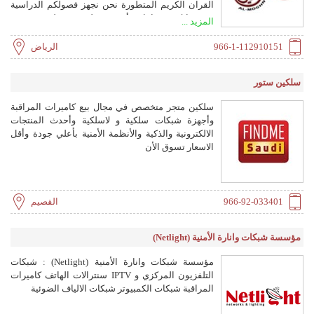
القران الكريم المتطورة نحن نجهز فصولكم الدراسية
ومختبراتكم بمعامل وأجهزة تعليمية متطورة تضمن
المزيد ...
وتسهم بشكل فعال في تحقيق مخرجات تعليم حقيقية
966-1-112910151
الرياض
سلكين ستور
سلكين متجر متخصص في مجال بيع كاميرات المراقبة
وأجهزة شبكات سلكية و لاسلكية وأحدث المنتجات
الالكترونية والذكية والأنظمة الأمنية بأعلي جودة وأقل
الاسعار تسوق الأن
966-92-033401
القصيم
مؤسسة شبكات وانارة الأمنية (Netlight)
مؤسسة شبكات وانارة الأمنية (Netlight) : شبكات
التلفزيون المركزي و IPTV سنترالات الهاتف كاميرات
المراقبة شبكات الكمبيوتر شبكات الالياف الضوئية