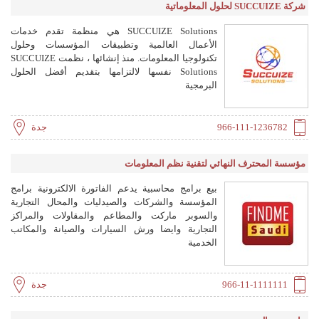
شركة SUCCUIZE لحلول المعلوماتية
ERP
SUCCUIZE Solutions هي منظمة تقدم خدمات
الأعمال العالمية وتطبيقات المؤسسات وحلول
تكنولوجيا المعلومات. منذ إنشائها ، نظمت SUCCUIZE
Solutions نفسها لالتزامها بتقديم أفضل الحلول
البرمجية
966-111-1236782
جدة
مؤسسة المحترف النهائي لتقنية نظم المعلومات
بيع برامج محاسبية يدعم الفاتورة الالكترونية برامج
المؤسسة والشركات والصيدليات والمحال التجارية
والسوبر ماركت والمطاعم والمقاولات والمراكز
التجارية وايضا ورش السيارات والصيانة والمكاتب
الخدمية
966-11-1111111
جدة