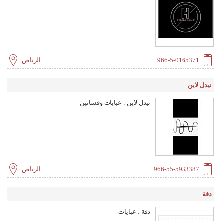
966-5-0165371
الرياض
نيدل لاين
نيدل لاين : عبايات وفساتين
966-55-5933387
الرياض
دقة
دقة : عبايات