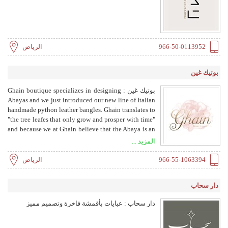
966-50-0113952
الرياض
بوتيك غين
بوتيك غين : Ghain boutique specializes in designing
Abayas and we just introduced our new line of Italian
handmade python leather bangles. Ghain translates to
"the tree leafes that only grow and prosper with time"
and because we at Ghain believe that the Abaya is an
essential element in the Arab women's lives, it speaks
المزيد ...
for them and represents who they are, we
continuously seek to understand and study the
966-55-1063394
الرياض
market to create and offer a collection of elegant yet
practical pieces. we are proud of what we offer from
دار سحاب
the best fabrics and unique designs to consultation
based on customer taste. غَيّن : "الشجرةُ التي التفَّت
دار سحاب : عبايات بأقمشة فاخرة وتصميم مميز
أَغصانها ونَعُمَ ورقُها وكثُر" ولأننا نؤمن في غين أن العباية
هي رمز أساسي في حياة المرأة العربية "عبايتي تعبر
عني و تتكلم عني" فإن هدفنا هو فهم ودراسة ذوق زبائننا