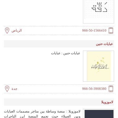
966-50-1566410
الرياض
عبايات حنين
عبايات حنين : عبايات
966-56-3908380
جدة
لاموزويلا
لاموزويلا : منصة وساطة بين متاجر مصممات العبايات
وبين العملاء حيث تجمع المنصة ابرز التاجرات