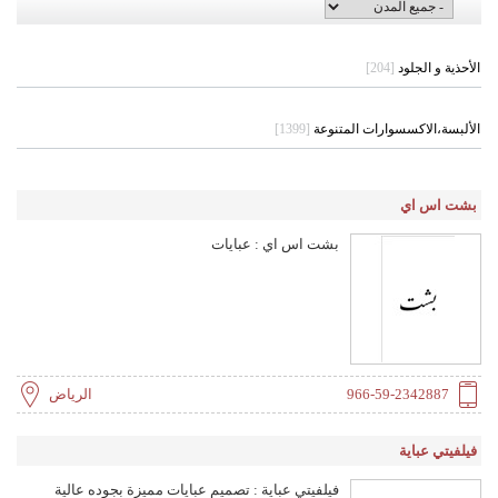
الأحذية و الجلود
[204]
الألبسة،الاكسسوارات المتنوعة
[1399]
بشت اس اي
بشت اس اي : عبايات
966-59-2342887
الرياض
فيلفيتي عباية
فيلفيتي عباية : تصميم عبايات مميزة بجوده عالية