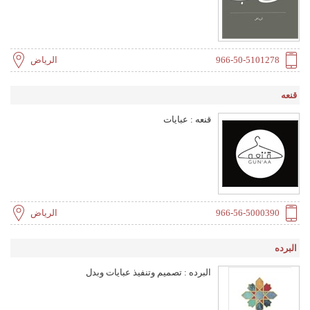
ومتطلبات السوق ثم العمل على تقديم عبايات مثالية،
عملية وأنيقة. نفخر بعملنا بتقديم أفضل أنواع الأقمشة
وبتصاميم مبتكرة وأيضاً تقديم إستشارة بما يناسب
زبائننا.
966-50-5101278
الرياض
قنعه
قنعه : عبايات
966-56-5000390
الرياض
البرده
البرده : تصميم وتنفيذ عبايات وبدل