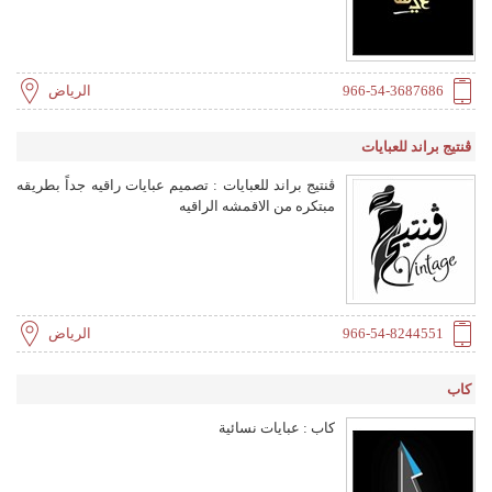
966-54-3687686
الرياض
ڤنتيج براند للعبايات
ڤنتيج براند للعبايات : تصميم عبايات راقيه جداً بطريقه
مبتكره من الاقمشه الراقيه
966-54-8244551
الرياض
كاب
كاب : عبايات نسائية