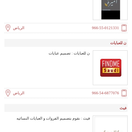
966-55-0121331
الرياض
ن للعبايات
ن للعبايات : تصميم عبايات
966-54-6877076
الرياض
فيث
فيث : نقوم بتصميم الفروات و العبايات النسائيه