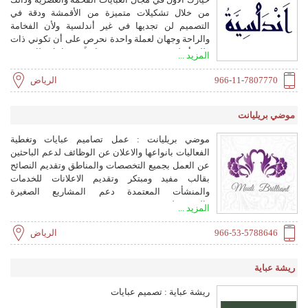
من خلال تشكيلات متميزة من الأقمشة ودقة في
التصميم لن تجديها في غير أندلسية ولأن الفخامة
والراحة وجهان لعملة واحدة نحرص على أن تكوني ذات
طلة أندلسية فخمة ومتميزة دائماَ من اجل ذلك نوفر
المزيد ...
لكي خدمة عملاء متميزة هدفها إرضائك ومتابعة شحنتك
حتى نحقق نسبة رضاء 100%
966-11-7807770
الرياض
موضي بريليانت
موضي بريليانت : عمل تصاميم عبايات وتغطية
الفعاليات بانواعها والاعلان عن الوظائف لدعم الباحثين
عن العمل بجميع التخصصات والمناطق وتقديم النصائح
بقالب مفيد ومبتكر وتقديم الاعلانات للخدمات
والمنشأت المعتمدة دعم المشاريع الصغيرة
والمتوسطة
المزيد ...
966-53-5788646
الرياض
ريشة عباية
ريشة عباية : تصميم عبايات