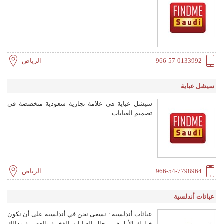
966-57-0133992
الرياض
سيشل عباية
سيشل عباية هي علامة تجارية سعودية متخصصة في
تصميم العبايات ..
966-54-7798964
الرياض
عبائات أندلسية
عبائات أندلسية : نسعى نحن في أندلسية على أن نكون
خيارك الأول في مجال العبايات الفخمة والعصرية وذالك