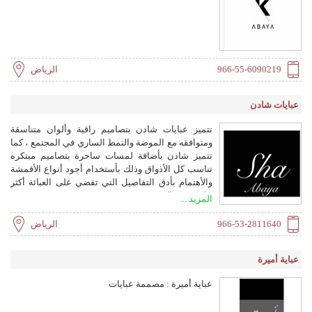
966-55-6090219
الرياض
عبايات شادن
تتميز عبايات شادن بتصاميم راقية وألوان متناسقة
ومتوافقه مع الموضة والنمط الساري في المجتمع ، كما
تتميز شادن بأضافة لمسات ساحرة بتصاميم مبتكره
تناسب كل الأذواق وذلك بأستخدام أجود أنواع الأقمشة
والأهتمام بأدق التفاصيل التي تفضي على العبائة أكثر
جاذبية وجمال .
المزيد ...
966-53-2811640
الرياض
عباية أميرة
عباية أميرة : مصممة عبايات