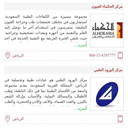
مركز الحكماء للعيون
مجموعة متميزة من الكفاءات الطبية السعودية،
استشاريون في مختلف تخصصات طب وجراحة العيون
الدقيقة، متمرسون في استخدام آخر ما توصل إليه
العلم والتقنية من أجهزة ومعدات تشخيصية وجراحية.
حيث تلتقي الخبرة العريقة مع التقنية الحديثة في أحد
أكبر المراكز المتخصصة لطب وجراحة العيون في
المزيد ...
الشرق الأوسط.
966-11-4797777
الرياض
مركز الورود الطبي
مركز الورود الطبي هو عيادات طبية وتجميلية في
الرياض، المملكة العربية السعودية، يقدم مجموعة
واسعة من الأقسام الطبية بما في ذلك الباطنة، وطب
الأطفال، والمسالك البولية، والأسنان، وإزالة الشعر
بالليزر، والغدد الصماء، والأنف والأذن والحنجرة، والطب
النفسي، والجراحة العامة، والعظام، وطب العيون،
المزيد ...
والقلب، والنساء والتوليد، والأعصاب، والأشعة،
والمختبر، والأمراض الجلدية، وغيرها. يوفر المركز
الرياض
خدمات إلكترونية مثل فحص الإقامة، وفحص رخصة