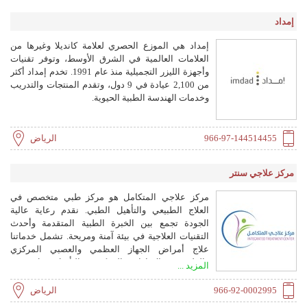
إمداد
إمداد هي الموزع الحصري لعلامة كانديلا وغيرها من
العلامات العالمية في الشرق الأوسط، وتوفر تقنيات
وأجهزة الليزر التجميلية منذ عام 1991. تخدم إمداد أكثر
من 2,100 عيادة في 9 دول، وتقدم المنتجات والتدريب
وخدمات الهندسة الطبية الحيوية.
966-97-144514455
الرياض
مركز علاجي سنتر
مركز علاجي المتكامل هو مركز طبي متخصص في
العلاج الطبيعي والتأهيل الطبي. نقدم رعاية عالية
الجودة تجمع بين الخبرة الطبية المتقدمة وأحدث
التقنيات العلاجية في بيئة آمنة ومريحة. تشمل خدماتنا
علاج أمراض الجهاز العظمي والعصبي المركزي
والطرفي، والإعاقات الحركية، والتأهيل قبل وبعد
المزيد ...
العمليات الجراحية، والرعاية المنزلية.
966-92-0002995
الرياض