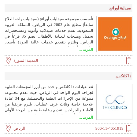
صيدلية أورانج
تأسست مجموعة صيدليات أورانج (صيدليات واحة العلاج
سابقاً) مطلع عام 2003 في الرياض، المملكة العربية
السعودية. تقدم خدمات صيدلانية وأدوية ومستحضرات
تجميل ومنتجات للعناية بالأطفال. تضم 35 فرعاً في
الرياض، وتلتزم بتقديم خدمات عالية الجودة بأسعار
منافسة وأخلاقيات مهنية.
المزيد ...
المدينة المنورة
ذا كلنكس
تُعد عيادات ذا كلنكس واحدة من أبرز المجمعات الطبية
لجراحة اليوم الواحد في الرياض، حيث تقدم مجموعة
متنوعة من الإجراءات الطبية والتجميلية. مع 34 عيادة
علاجية خاصة وثلاث غرف عمليات، يلتزم فريقنا من
الأطباء والجراحين بتقديم رعاية طبية من الدرجة الأولى
باستخدام أحدث العلاجات والتقنيات. تقع في قلب
المزيد ...
الرياض في شارع الأمير محمد بن عبد العزيز – التحلية،
وتمتد على مساحة تزيد عن 4000 متر مربع.
966-11-4651919
الرياض