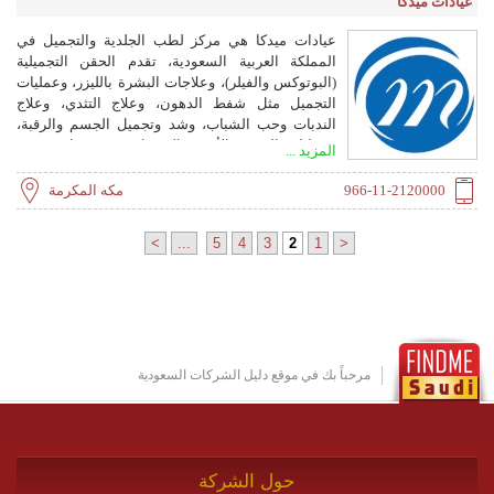
عيادات ميدكا
عيادات ميدكا هي مركز لطب الجلدية والتجميل في
المملكة العربية السعودية، تقدم الحقن التجميلية
(البوتوكس والفيلر)، وعلاجات البشرة بالليزر، وعمليات
التجميل مثل شفط الدهون، وعلاج التثدي، وعلاج
الندبات وحب الشباب، وشد وتجميل الجسم والرقبة،
وعمليات الصدر والأنف، والتجميل بدون جراحة. تضم
المزيد ...
العيادات أطباء واستشاريين بمؤهلات عالمية وتستخدم
أحدث التقنيات.
966-11-2120000
مكه المكرمة
>
...
5
4
3
2
1
<
مرحباً بك في موقع دليل الشركات السعودية
حول الشركة