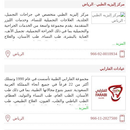
مركز إليزيه الطبي - الرياض
مركز إليزيه الطبي متخصص في جراحات التجميل،
الجلدية، العلاجات التجميلية للنساء، وخدمات الليزر
المتقدمة. يقدم مجموعة واسعة من الخدمات الجراحية
والتجميلية بما في ذلك الجراحة التجميلية، تجميل الأنف،
العناية بالبشرة، طب النساء، طب الأسنان، والعلاج
بالليزر. يتميز بفريق طبي عالي الكفاءة وخبرة تتجاوز 17
المزيد ...
عامًا في بيئة فاخرة ومريحة.
966-92-0010934
الرياض
عيادات الفارابي
مجموعة الفارابي الطبية تأسست في عام 1990 وتمتلك
أكثر من 22 فرعاً في جميع أنحاء المملكة العربية
السعودية. تتميز بتنوع مجالاتها الطبية، بما في ذلك طب
الأسنان، الطب العام، طب النساء والتوليد، العظام،
الطب الباطني والقلب، العيون، العلاج الطبيعي، طب
الأطفال، الأنف والأذنين، الجلد والتجميل، والحجامة.
المزيد ...
تلتزم العيادات بتطوير معايير الجودة واستخدام أحدث
التقنيات والأجهزة الطبية، وحصلت على شهادة الآيزو
966-11-2027500
الرياض
والاعتماد الذهبي من سباهي.