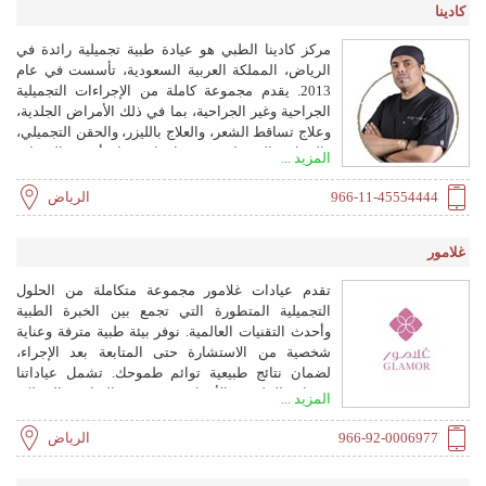
كادينا
مركز كادينا الطبي هو عيادة طبية تجميلية رائدة في
الرياض، المملكة العربية السعودية، تأسست في عام
2013. يقدم مجموعة كاملة من الإجراءات التجميلية
الجراحية وغير الجراحية، بما في ذلك الأمراض الجلدية،
وعلاج تساقط الشعر، والعلاج بالليزر، والحقن التجميلي،
والجراحة التجميلية، وغيرها، باستخدام أحدث التقنيات
المزيد ...
وتحت إشراف طاقم طبي من الدرجة الأولى.
966-11-45554444
الرياض
غلامور
تقدم عيادات غلامور مجموعة متكاملة من الحلول
التجميلية المتطورة التي تجمع بين الخبرة الطبية
وأحدث التقنيات العالمية. نوفر بيئة طبية مترفة وعناية
شخصية من الاستشارة حتى المتابعة بعد الإجراء،
لضمان نتائج طبيعية توائم طموحك. تشمل عياداتنا
خدمات الجلدية والأسنان، وتقع في الرياض، المملكة
المزيد ...
العربية السعودية.
966-92-0006977
الرياض