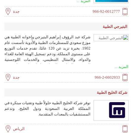
المزيد ...
التميز، تدير المجموعة العديد من المستشفيات
والمراكز الطبية، وتلتزم بالتميز الأكاديمي من خلال
966-92-0012777
جدة
كليتها الطبية وبرامج الإقامة.
البتيرجي الطبية
شركة عبد الرؤوف إبراهيم البتيرجي وإخوانه الطبية هي
موزع سعودي للمستلزمات الطبية والأدوية تأسست عام
1902. بخبرة تزيد عن 120 عامًا، تقدم خدمات التوزيع
على مستوى المملكة، ودعم تسجيل الهيئة العامة للغذاء
والدواء، والامتثال التنظيمي، والخدمات اللوجستية
للمصنعين الدوليين. الشركة حاصلة على شهادة ISO
المزيد ...
9001:2015 وتوظف أكثر من 500 متخصص في الرعاية
الصحية.
966-2-6602933
جدة
شركة الخليج الطبية
توفر شركة الخليج الطبية حلولاً طبية وتقنيات مبتكرة في
المملكة العربية السعودية ودول الخليج، وتدعم
المستشفيات بالمعدات المتقدمة.
الرياض