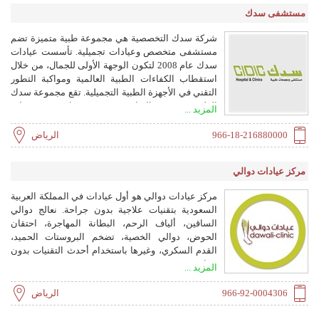
القيادة، وفحص المخدرات، وفحص ما قبل التوظيف. كما
مستشفى سدك
يضم مركز جراحة اليوم الواحد للعمليات الصغيرة
والكبيرة.
شركة سدك التخصصية هي مجموعة طبية متميزة تضم
مستشفى متخصص وعيادات تجميلية. تأسست عيادات
سدك عام 2008 لتكون الوجهة الأولى للجمال، من خلال
استقطاب الكفاءات الطبية العالمية ومواكبة التطور
التقني في الأجهزة الطبية التجميلية. تقع مجموعة سدك
الطبية في مدينة الرياض بجميع فروعها، وتقدم خدمات
المزيد ...
في جراحة التجميل والجلدية والليزر وغيرها.
966-18-216880000
الرياض
مركز عيادات دوالي
مركز عيادات دوالي هو أول عيادات في المملكة العربية
السعودية بتقنيات علاجية بدون جراحة. نعالج دوالي
الساقين، ألياف الرحم، البطانة المهاجرة، احتقان
الحوض، دوالي الخصية، تضخم البروستات الحميد،
القدم السكري، وغيرها باستخدام أحدث التقنيات بدون
جراحة.
المزيد ...
966-92-0004306
الرياض