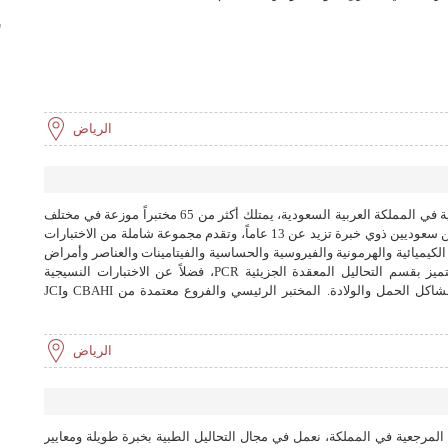
ش
الرياض
أحد أبرز مقدمي خدمات الفحوصات الطبية في المملكة العربية السعودية، يمتلك أكثر من 65 مختبراً موزعة في مختلف
أنحاء المملكة. تأسست على يد استشاريين سعوديين ذوي خبرة تزيد عن 13 عاماً، وتقدم مجموعة شاملة من الاختبارات
 الكيميائية والهرمونية والفيروسية والحساسية والفيتامينات والعناصر وأمراض
الدم الوراثية والتحاليل الجرثومية. كما تتميز بقسم التحاليل المعقدة الجزيئية PCR، فضلاً عن الاختبارات النسيجية
والخلوية، والتحاليل المختصة في مجال مشاكل الحمل والولادة. المختبر الرئيسي والفروع معتمدة من CBAHI وJCI
الرياض
 المرجعية في المملكة، نعمل في مجال التحاليل الطبية بخبرة طويلة ومعايير