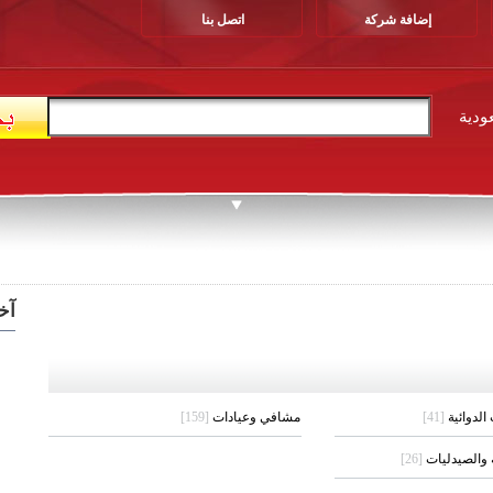
إضافة شركة
اتصل بنا
ودية
آخ
لدوائية
[41]
مشافي وعيادات
[159]
 والصيدليات
[26]