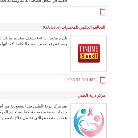
الفنية في مجال الصحة العامة وسلامة الغذ
التحالف العالمي للمختبرات (GA Labs)
تلتزم مختبرات GA بشغف بتقد
وسرعة وفعالية من حيث التكلفة. كما أنها مج
966-55-024 4874
مركز ذرية الطبي
يعد مركز ذرية الطبي في السعودية من أف
خدمات طبية متخصصة. كما يستخدم المركز أ
علاجية متعددة والتي تشمل علاج العقم وأط