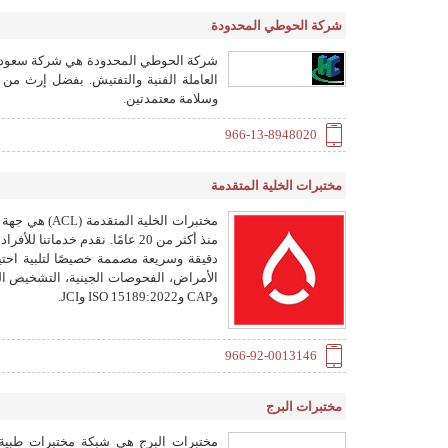
شركة الحوطي المحدودة
العاملة الفنية والتفتيش. بفضل إرث من 
وسلامة معتمدتين.
966-13-8948020
مختبرات الخلية المتقدمة
مختبرات الخلي
منذ أكثر من 20 عامًا. نقدم خد
دقيقة وسريعة مصممة خصيصًا لتلبية احتيا
وCAP وISO 15189:2022 وJCI.
966-92-0013146
مختبرات البرج
مختبرات البرج هي شبكة مختبرات طبية 