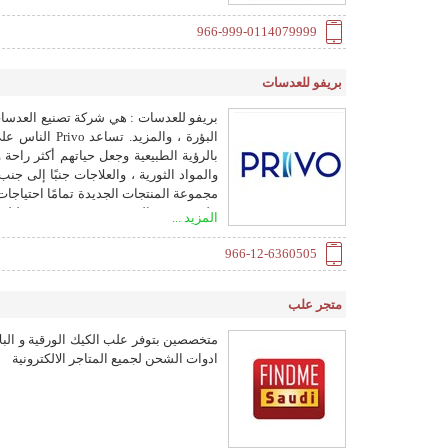
966-999-0114079999
بريفو للعدسات
بريفو للعدسات : هي شركة تصنيع العدسات
البؤرة ، والم
بالرؤية الطبيعية وجعل حياتهم أكثر راحة
مجموعة المنتجات الجديدة تمامًا احتياج
المزيد ...
والمصانع المعتمدة يعملون باستمرار للحص
- الغرض من العمل - مجموعة كاملة من أف
966-12-6360505
وعد العلامة التجا
توقعاتهم
متجر علب
متخصصين بتوفر علب الكيك الورقية و البلا
ادوات الشحن لجميع المتاجر الالكترونية