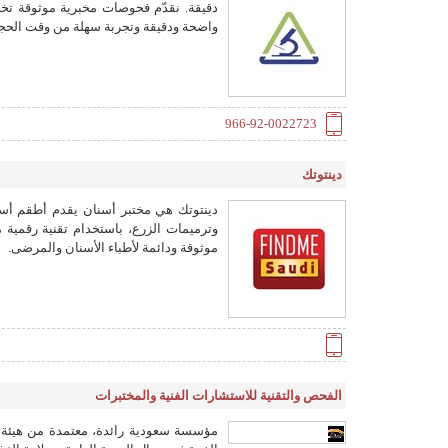
دقيقة. نقدّم فحوصات مخبرية موثوقة تخدم
واضحة ودقيقة وتجربة سهلة من وقت الحجز 
966-92-0022723
دينتوتك
دينتوتك هي مختبر أسنان يقدم أطقم أسن
وترميمات الزرع، باستخدام تقنية رقمية م
موثوقة ودائمة لأطباء الأسنان والمرضى.
الفحص والتقنية للاستشارات الفنية والمختبرات
مؤسسة سعودية رائدة، معتمدة من هيئة ا