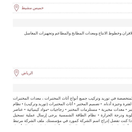
خميس مشيط
لافران وخطوط الانتاج ومعدات المطابخ والمطاعم وتجهيزات المغاسل
الرياض
م أنفسنا ، MUSK العلمية المتخصصة في توريد وتركيب جميع أنواع أثاث المختبرات ، معدات المختبرات
فترة وجيزة أدناه. • تصميم المختبر • أثاث المختبرات (توريد وتركيب) • نظام
تبر • معدات مخبرية • مستلزمات المختبر • زجاجيات •مواد كيميائية • عناصر
وبة ودرجة الحرارة • نظام الطاقة الشمسية يرجى إرسال عملية تسجيل
ا إذا كنت تفضل إدراج اسم الشركة كمورد في مؤسستك. ملف الشركة مرتبط
 أو المعلومات ، فلا تتردد في الاتصال بالموقع أدناه. نشكرك ونؤكد لك أفضل