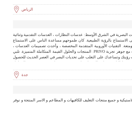
الرياض
 البصرية في الشرق الأوسط: عدسات النظارات ، العدسات التقدمية وثنائية
زيد. تساعد Privo الناس على الاستمتاع بالرؤية الطبيعية. كان طموحهم مساعدة الناس على الاستمتاع
 ومتعة. التقنيات الأوروبية المتقدمة المخصصة ، وأحدث تصميمات العدسات ،
والمواد الثورية ، والعلاجات جنبًا إلى جنب مع جوهر تجربة PRIVO: المنتجات والحلول القيمة المتكاملة المتميزة. تلبي
ات رؤيتك وتساعدك على التغلب على تحديات البصر في العصر الحديث للحصول
على رؤية مثالية. تم تصميم PRIVO لتلبية رضا الناس وتجاوز التوقعات. لدى PRIVO خبراء متخصصون في المعامل
ول على أقصى استفادة من المواد والتصميمات والعلاجات الثورية ، لنقدم لك
ضل عدسات العيون من رؤية واحدة إلى أكثر التصاميم متعددة البؤر تقدمًا.
جدة
رية PRIVO هو تلبية الاحتياجات البصرية الفردية لعملائها من أجل تحسين الرؤية ونوعية الحياة وتجاوز
ستيكية و جميع منتجات التغليف للكافيهات و المطاعم و الاسر المنتجة و نوفر