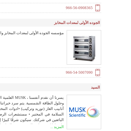
966-56-0908365
الجوده الأولى لمعدات المخابز
مؤسسه الجوده الأولى لمعدات المخابز وا
966-54-5007090
السيد
يسرنا أن نقد
وحلول الطاقة الشمسية. يتم سرد خبراتنا ل
أنابيب الغاز (توريد وتركيب) •ادوات المخ
السلامة في المختبر • مستشعرات الرط
البائعين في شركتك. سيكون شرفًا كبيرً
طيه. إذا كنت بحاجة إلى مزيد من التفاصيل
المزيد ...
خدماتنا