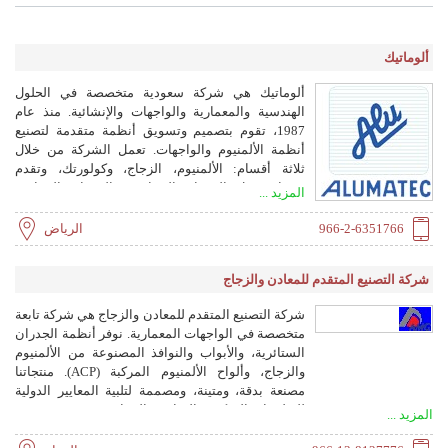
ألوماتيك
ألوماتيك هي شركة سعودية متخصصة في الحلول
الهندسية والمعمارية والواجهات والإنشائية. منذ عام
1987، تقوم بتصميم وتسويق أنظمة متقدمة لتصنيع
أنظمة الألمنيوم والواجهات. تعمل الشركة من خلال
ثلاثة أقسام: الألمنيوم، الزجاج، وكولورتك، وتقدم
منتجات مثل الجدران الستائرية، الجدران الزجاجية
المزيد ...
الإنشائية، المناور، الأبواب، النوافذ، الكسوة، الدرابزين،
وخدمات الطلاء. ألوماتيك مورد معتمد من أرامكو
966-2-6351766
الرياض
السعودية وحاصلة على شهادة ISO 9001:2015.
شركة التصنيع المتقدم للمعادن والزجاج
شركة التصنيع المتقدم للمعادن والزجاج هي شركة تابعة
متخصصة في الواجهات المعمارية. نوفر أنظمة الجدران
الستائرية، والأبواب والنوافذ المصنوعة من الألمنيوم
والزجاج، وألواح الألمنيوم المركبة (ACP). منتجاتنا
مصنعة بدقة، ومتينة، ومصممة لتلبية المعايير الدولية
للتطبيقات السكنية والتجارية والصناعية.
المزيد ...