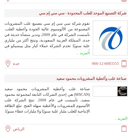
العالمي (إثراء).
شركة التصنيع الموحد للعلب المحدودة - سي سي إم سي
تقوم شركة سي سي إم سي بتصنيع علب المشروبات
المصنوعة من الألومنيوم عالية الجودة وأغطية العلب.
تأسست الشركة في عام 2009، وتدير منشأة حديثة في
جدة، المملكة العربية السعودية، وتنتج أكثر من ملياري
علبة سنويًا. تخدم الشركة عملاء كبار مثل بيبسيكو في
أربع قارات، وتصدر 65% من منتجاتها. تقدم سي سي إم
المزيد ...
سي مجموعة من أحجام وتصاميم العلب، باستخدام
تقنيات متقدمة مثل CDL وCTP، وتلتزم بالاستدامة مع
966-12-6083555
جدة
إعادة تدوير 98% من مياه الصرف.
صناعة علب وأغطية المشروبات محمود سعيد
صناعة علب وأغطية المشروبات محمود سعيد
(MSCAN) هي إحدى الشركات التابعة لمجموعة محمود
سعيد، تأسست في عام 2009. تنتج الشركة علب
الألمنيوم للمشروبات والأغطية سهلة الفتح. تبلغ الطاقة
الإنتاجية للعلب مليار علبة سنويًا و8 مليارات غطاء سنويًا.
تشمل المنتجات علب بحجم 204 بسعات 355 مل و330
المزيد ...
مل و270 مل وعلب سليم 250 مل، وأغطية ألمنيوم
خفيفة الوزن سهلة الفتح بنمط CDL بقطر 200 و202
الرياض