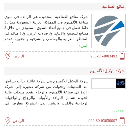
منافع الصناعية
شركة منافع الصناعية المحدودة هي الرائدة في سوق
صناعة الألمنيوم في المملكة العربية السعودية منذ 35
عامًا. تعمل في جميع أنحاء السوق السعودي من خلال 3
مصانع للتصنيع والإنتاج، و3 صالات عرض، و10 منافذ في
المناطق الغربية والوسطى والشرقية والجنوبية. تقدم
الشركة مجموعة واسعة من الحلول لتصنيع الأبواب
المزيد ...
الأوتوماتيكية، وأنظمة الألمنيوم، ومصاريع الألمنيوم
الدوارة، والأبواب والنوافذ، والهياكل الألمنيوم القابلة
966-11-4003493
الرياض
للطي، والواجهات، وشاشات الحشرات الآلية،
والبرجولات، ومصدات الرياح، والستائر الدوارة والستائر
شركة الوكيل للألمنيوم
لصناعة البناء. كما تورد مصاريع دوارة إلى دول الخليج
والشرق الأوسط وأفريقيا.
شركة الوكيل للألمنيوم هي شركة عائلية بدأت نشاطها
منذ الستينات وتحولت من شركة صغيرة إلى شركة
رائدة في صناعة الألمنيوم والزجاج. تقدم منتجات عالية
الجودة تشمل النوافذ والأبواب والزجاج والواجهات
الزجاجية والقبب والشتر. لدى الشركة معارض في
الرياض وجدة والخبر والدمام وسيهات والأحساء.
المزيد ...
966-80-03050007
الرياض