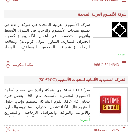
الدولية. ننتج السلالم، ومشابك الأنابيب، وسدادات
الاختبار، وحصر الأبواب، وأغطية غرف التفتيش، وأغطية
شركة الألمنيوم العربية المتحدة
صيانة الأسقف.
شركة الألمنيوم العربية المتحدة هي شركة رائدة في
تصنيع منتجات الألمنيوم والزجاج في الشرق الأوسط
وأفريقيا. متخصصة في أعمال الألمنيوم (الكسوة،
الجدران الستارية، المناور، البولي كربونات)، ومعالجة
الزجاج (التقسية، التصفيح، المضاعف، المضاد
للرصاص)، وطلاء PVDF والمسحوق. تأسست عام
المزيد ...
2004، بمرافق تغطي 108,000 متر مربع وقدرة إنتاجية
تبلغ 500,000 متر مربع سنويًا. وهي عضو في مجموعة
966-2-5914843
مكه المكرمة
شركات مواد البناء القابضة (CPC).
الشركة السعودية الألمانية لمنتجات الألمنيوم (SGAPCO)
شركة SGAPCO هي شركة رائدة في تصنيع أنظمة
الألمنيوم المعمارية، تأسست عام 1981. بفضل خبرة
تتجاوز 42 عامًا، تقوم الشركة بتصميم وإنتاج حلول
ألمنيوم عالية الأداء تشمل الجدران الستائرية، والمناور،
والأبواب، والنوافذ، والفواصل الزجاجية، والمصاريع
الدوارة، والبرجولات، والمظلات، والدرابزين، وأنظمة
المزيد ...
العنكبوت. نفذت SGAPCO مشاريع مثل مترو الرياض،
ومركز الفيصلية، ومركز الملك عبد العزيز الثقافي
966-2-6355425
جدة