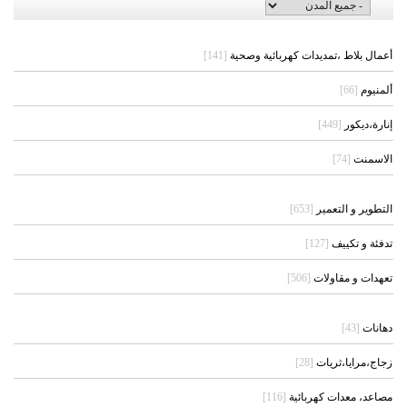
أعمال بلاط ،تمديدات كهربائية وصحية
[141]
ألمنيوم
[66]
إنارة،ديكور
[449]
الاسمنت
[74]
التطوير و التعمير
[653]
تدفئة و تكييف
[127]
تعهدات و مقاولات
[506]
دهانات
[43]
زجاج،مرايا،ثريات
[28]
مصاعد، معدات كهربائية
[116]