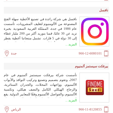
مناسبة للمشروبات الغازية والمشروبات المنكهة
والعصائر.
نافسل
نافسل هي شركة رائدة في تصنيع الأغطية سهلة الفتح
المصنوعة من الألومنيوم لتغليف المشروبات، تأسست
عام 1986 في جدة، المملكة العربية السعودية. بخبرة
تزيد عن 30 عامًا، قمنا بتوريد أكثر من 200 مليار غطاء
إلى 30 دولة في 5 قارات. تشمل منتجاتنا أغطية بقطر
200 و202 في أشكال B64 وISE، ونلتزم بالاستدامة
المزيد ...
والتميز.
966-12-6080101
جدة
بيرفكت سيستمز ألمنيوم
تأسست شركة بيرفكت سيستمز ألمنيوم في عام
2007، وتقوم بتصميم وتصنيع وتركيب النوافذ والأبواب
الألمنيوم، وواجهات المحلات، والجدران الستائرية،
والزجاج الهيكلي الكامل والنصف هيكلي، وتكسية
الألمنيوم، والفواصل الألمنيوم وفقًا للمعايير الدولية. يقع
المصنع في الرياض بالمنطقة الصناعية بالمسحل، وتبلغ
المزيد ...
مساحته 2400 متر مربع ومجهز بأحدث المعدات. حصلت
الشركة على شهادة ISO 9001 وتبلغ طاقتها الإنتاجية
966-11-8120855
الرياض