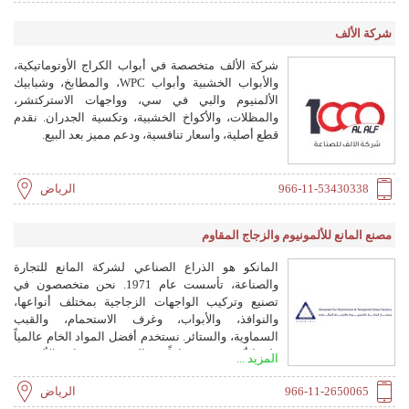
حوالي 800 طن سنويًا.
شركة الألف
شركة الألف متخصصة في أبواب الكراج الأوتوماتيكية،
والأبواب الخشبية وأبواب WPC، والمطابخ، وشبابيك
الألمنيوم والبي في سي، وواجهات الاستركتشر،
والمظلات، والأكواخ الخشبية، وتكسية الجدران. نقدم
قطع أصلية، وأسعار تنافسية، ودعم مميز بعد البيع.
966-11-53430338
الرياض
مصنع المانع للألمونيوم والزجاج المقاوم
المانكو هو الذراع الصناعي لشركة المانع للتجارة
والصناعة، تأسست عام 1971. نحن متخصصون في
تصنيع وتركيب الواجهات الزجاجية بمختلف أنواعها،
والنوافذ، والأبواب، وغرف الاستحمام، والقبب
السماوية، والستائر. نستخدم أفضل المواد الخام عالمياً
ولدينا أكثر من 50 عاماً من الخبرة في صناعة الألمنيوم
المزيد ...
والزجاج.
966-11-2650065
الرياض