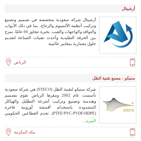
مختبرات Underwriters Laboratory وفقًا لمعيار UL555.
أرشيتال
أرشيتال شركة سعودية متخصصة في تصميم وتصنيع
وتركيب أنظمة الألمنيوم والزجاج، بما في ذلك الأبواب
والنوافذ والواجهات والقبب. بخبرة تتجاوز 60 عامًا، نمزج
بين الحرفة التقليدية وأحدث تقنيات الصناعة لتقديم
حلول معمارية بمعايير عالمية.
الرياض
ستيكو – مصنع تقنية الظل
شركة ستيكو لتقنية الظل (STECO) هي شركة سعودية
تأسست عام 2002 ومقرها الرياض. تقوم بتصميم
وهندسة وتصنيع وتركيب أشرعة التظليل والهياكل
المشدودة باستخدام أقمشة أوروبية فاخرة
(PTFE/PVC-PVDF/HDPE). تخدم القطاعين الحكومي
والخاص، وتتخصص في الملاعب والمجمعات التجارية
المزيد ...
والمدارس وغيرها.
مكه المكرمة