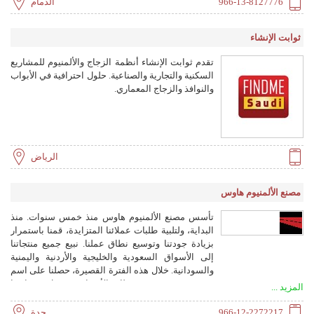
966-13-8127776
الدمام
ثوابت الإنشاء
تقدم ثوابت الإنشاء أنظمة الزجاج والألمنيوم للمشاريع
السكنية والتجارية والصناعية. حلول احترافية في الأبواب
والنوافذ والزجاج المعماري.
الرياض
مصنع الألمنيوم هاوس
تأسس مصنع الألمنيوم هاوس منذ خمس سنوات. منذ
البداية، ولتلبية طلبات عملائنا المتزايدة، قمنا باستمرار
بزيادة جودتنا وتوسيع نطاق عملنا. نبيع جميع منتجاتنا
إلى الأسواق السعودية والخليجية والأردنية واليمنية
والسودانية. خلال هذه الفترة القصيرة، حصلنا على اسم
مرموق ومحترم في تلك الأسواق، بفضل مساحتنا
المزيد ...
المغلقة البالغة 5000 متر مربع، وقوتنا الإنتاجية المحققة
من خلال التكنولوجيا الداخلية، والتنظيم وفقًا للمعايير
966-12-2272217
جدة