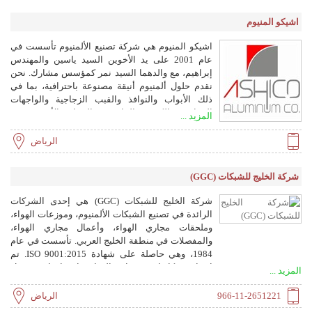
اشيكو المنيوم
اشيكو المنيوم هي شركة تصنيع الألمنيوم تأسست في
عام 2001 على يد الأخوين السيد ياسين والمهندس
إبراهيم، مع والدهما السيد نمر كمؤسس مشارك. نحن
نقدم حلول ألمنيوم أنيقة مصنوعة باحترافية، بما في
ذلك الأبواب والنوافذ والقبب الزجاجية والواجهات
الزجاجية والكسوة الخارجية والستائر الأفقية. تمتد
المزيد ...
خبرتنا لتشمل مشاريع بمختلف الأحجام، من الفلل
الخاصة إلى القصور والجامعات والمؤسسات الحكومية
الرياض
والبنوك. نحن ملتزمون بالجودة والنزاهة والابتكار ورضا
العملاء.
شركة الخليج للشبكات (GGC)
شركة الخليج للشبكات (GGC) هي إحدى الشركات
الرائدة في تصنيع الشبكات الألمنيوم، وموزعات الهواء،
وملحقات مجاري الهواء، وأعمال مجاري الهواء،
والمفصلات في منطقة الخليج العربي. تأسست في عام
1984، وهي حاصلة على شهادة ISO 9001:2015. تم
اختبار شبكاتها وموزعات الهواء واعتمادها من قبل
المزيد ...
مختبرات ETL للاختبار، الولايات المتحدة الأمريكية، وهي
تابعة لمجلس نشر الهواء (ADC) في الولايات المتحدة.
966-11-2651221
الرياض
كما تم اختبار مخمدات الحريق واعتمادها من قبل