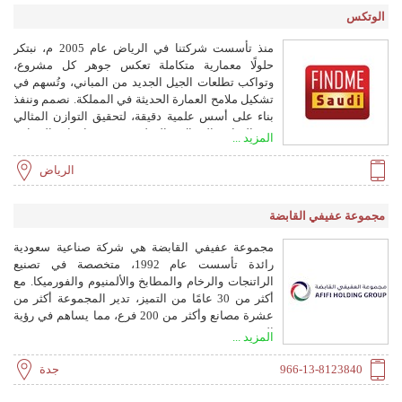
الوتكس
منذ تأسست شركتنا في الرياض عام 2005 م، نبتكر
حلولًا معمارية متكاملة تعكس جوهر كل مشروع،
وتواكب تطلعات الجيل الجديد من المباني، وتُسهم في
تشكيل ملامح العمارة الحديثة في المملكة. نصمم وننفذ
بناء على أسس علمية دقيقة، لتحقيق التوازن المثالي
بين المتانة، الجمال، والوظيفة. نقدم واجهات الستائر،
المزيد ...
الأبواب والنوافذ الألمنيوم، تكسيات الواجهات، الزجاج
العازل، والهياكل الحديدية.
الرياض
مجموعة عفيفي القابضة
مجموعة عفيفي القابضة هي شركة صناعية سعودية
رائدة تأسست عام 1992، متخصصة في تصنيع
الراتنجات والرخام والمطابخ والألمنيوم والفورميكا. مع
أكثر من 30 عامًا من التميز، تدير المجموعة أكثر من
عشرة مصانع وأكثر من 200 فرع، مما يساهم في رؤية
السعودية 2030.
المزيد ...
966-13-8123840
جدة