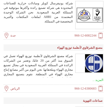
شركة يونيفرسال كويلز ومبادلات حرارية للصناعات
المحدودة هي شركة تصنيع رائدة وأكثرها موثوقية في
المملكة العربية السعودية. نحن الشركة الوحيدة
المعتمدة من AHRI لملفات المكثفات والتبريد
المخصصة في المملكة.
966-12-6082244
جدة
مصنع الشرقاوي لأنظمة توزيع الهواء
شركة مصنع الشرقاوي لأنظمة توزيع الهواء تعمل في
السوق منذ أكثر من 20 عامًا، وتعتبر من الشركات
الرائدة في المملكة العربية السعودية في مجال تصنيع
مجاري الهواء وملحقاتها. نحن اليوم من أكبر مصانع إنتاج
مجاري الهواء في المنطقة. نقوم بتصنيع المجاري
والملحقات وفقًا لمعايير SMACNA و ASHRAE
المزيد ...
باستخدام أحدث وأكثر الآلات تقدمًا، محققين أعلى
معايير الجودة. تبلغ طاقتنا الإنتاجية أكثر من 50 طنًا يوميًا.
966-12-6380683
الرياض
نحن جزء لا يتجزأ من أعرق المشاريع في المنطقة بما
في ذلك المعالم الشاهقة ومراكز التسوق والمطارات
صناعات التهوية
والفنادق والمدارس والمباني الحكومية والجامعات
والمستشفيات وغيرها.