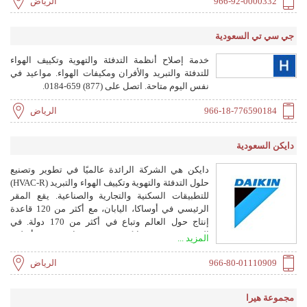
966-92-0000332
الرياض
جي سي تي السعودية
خدمة إصلاح أنظمة التدفئة والتهوية وتكييف الهواء
للتدفئة والتبريد والأفران ومكيفات الهواء. مواعيد في
نفس اليوم متاحة. اتصل على (877) 659-0184.
966-18-776590184
الرياض
دايكن السعودية
دايكن هي الشركة الرائدة عالميًا في تطوير وتصنيع
حلول التدفئة والتهوية وتكييف الهواء والتبريد (HVAC-R)
للتطبيقات السكنية والتجارية والصناعية. يقع المقر
الرئيسي في أوساكا، اليابان، مع أكثر من 120 قاعدة
إنتاج حول العالم وتباع في أكثر من 170 دولة. في
السعودية، تقدم دايكن مجموعة واسعة من أنظمة
المزيد ...
تكييف الهواء، بما في ذلك VRV والوحدات المثبتة على
الجدار والمبردات ومنقيات الهواء وغيرها، بالإضافة إلى
966-80-01110909
الرياض
خدمات ما بعد البيع الشاملة.
مجموعة هيرا