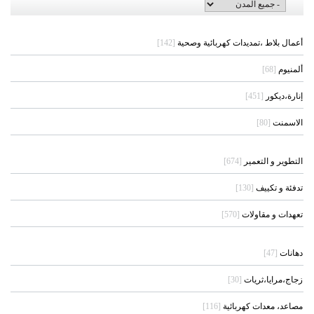
أعمال بلاط ،تمديدات كهربائية وصحية
[142]
ألمنيوم
[68]
إنارة،ديكور
[451]
الاسمنت
[80]
التطوير و التعمير
[674]
تدفئة و تكييف
[130]
تعهدات و مقاولات
[570]
دهانات
[47]
زجاج،مرايا،ثريات
[30]
مصاعد، معدات كهربائية
[116]