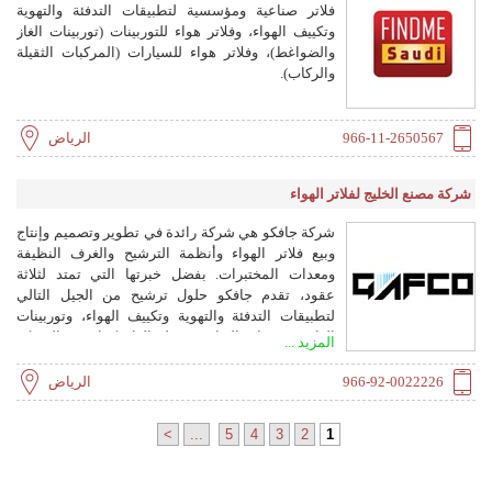
فلاتر صناعية ومؤسسية لتطبيقات التدفئة والتهوية
وتكييف الهواء، وفلاتر هواء للتوربينات (توربينات الغاز
والضواغط)، وفلاتر هواء للسيارات (المركبات الثقيلة
والركاب).
966-11-2650567
الرياض
شركة مصنع الخليج لفلاتر الهواء
شركة جافكو هي شركة رائدة في تطوير وتصميم وإنتاج
وبيع فلاتر الهواء وأنظمة الترشيح والغرف النظيفة
ومعدات المختبرات. بفضل خبرتها التي تمتد لثلاثة
عقود، تقدم جافكو حلول ترشيح من الجيل التالي
لتطبيقات التدفئة والتهوية وتكييف الهواء، وتوربينات
الغاز، ومجمعات الغبار، ومرحلة الغاز. كما تقوم الشركة
المزيد ...
بتصميم واستشارة وتنفيذ مشاريع الغرف النظيفة
المتطورة، بما يضمن الامتثال للمعايير الدولية في أكثر
966-92-0022226
الرياض
من 30 دولة. جافكو حاصلة على شهادات ISO 9001 و
ISO 14001 و ISO 45001.
>
...
5
4
3
2
1