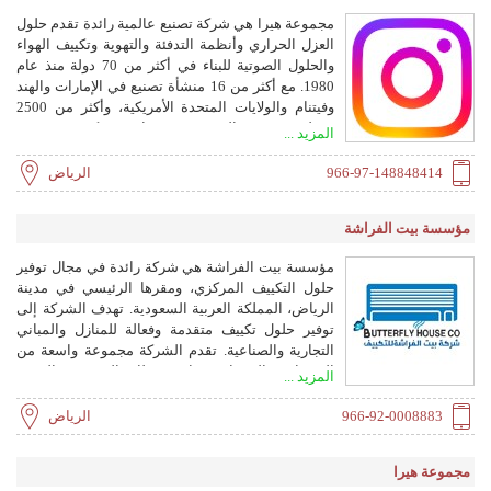
مجموعة هيرا هي شركة تصنيع عالمية رائدة تقدم حلول
العزل الحراري وأنظمة التدفئة والتهوية وتكييف الهواء
والحلول الصوتية للبناء في أكثر من 70 دولة منذ عام
1980. مع أكثر من 16 منشأة تصنيع في الإمارات والهند
وفيتنام والولايات المتحدة الأمريكية، وأكثر من 2500
موظف، تقدم المجموعة تقنيات مبتكرة وموثوقة
المزيد ...
ومستدامة للبنية التحتية الحديثة.
966-97-148848414
الرياض
مؤسسة بيت الفراشة
مؤسسة بيت الفراشة هي شركة رائدة في مجال توفير
حلول التكييف المركزي، ومقرها الرئيسي في مدينة
الرياض، المملكة العربية السعودية. تهدف الشركة إلى
توفير حلول تكييف متقدمة وفعالة للمنازل والمباني
التجارية والصناعية. تقدم الشركة مجموعة واسعة من
المنتجات والخدمات بما في ذلك التصميم والتوريد
المزيد ...
والتركيب والصيانة وتصنيع مجاري الهواء.
966-92-0008883
الرياض
مجموعة هيرا