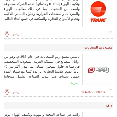
وتكييف الهواء (HVAC) وخدماتها. تقدم الشركة مجموعة
واسعة من المنتجات بما في ذلك معالجات الهواء
والمبردات والمضخات الحرارية وحلول المباني الذكية،
وتخدم الأسواق التجارية والسكنية في جميع أنحاء العالم.
الرياض
مصنع ريم للسخانات
تأسس مصنع ريم للسخانات في عام 1983م، وهو من
أوائل المصانع في المملكة العربية السعودية المتخصصة
في صناعة حلول تسخين المياه. على مدار أكثر من 40
عاماً، نقدم علامتنا التجارية الرائدة 'ليما' مع ضمان لمدة
خمس سنوات ضد عيوب الصناعة. تشمل منتجاتنا
السخانات المنزلية (30، 50، 80 لتر) والسخانات
المزيد ...
المركزية (من 100 لتر إلى أكثر من 10,000 لتر)
للمشاريع الكبرى. نحن حاصلون على علامة الجودة
966-92-0008204
الرياض
السعودية (SASO)، وشهادة الآيزو 9001:2015، وشهادة
المحتوى المحلي.
داف
رائدة في صناعة التدفئة والتهوية وتكييف الهواء. توفر