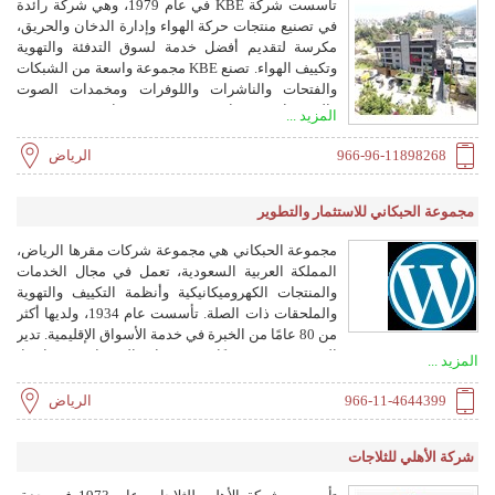
تأسست شركة KBE في عام 1979، وهي شركة رائدة
في تصنيع منتجات حركة الهواء وإدارة الدخان والحريق،
مكرسة لتقديم أفضل خدمة لسوق التدفئة والتهوية
وتكييف الهواء. تصنع KBE مجموعة واسعة من الشبكات
والفتحات والناشرات واللوفرات ومخمدات الصوت
والمخمدات ووحدات VAV. مع 3 مصانع معتمدة ISO،
المزيد ...
وسعت KBE خط منتجاتها ليشمل معظم منتجات توزيع
الهواء للاستخدام في المباني السكنية والتجارية
966-96-11898268
الرياض
والصناعية والمؤسسية.
مجموعة الحبكاني للاستثمار والتطوير
مجموعة الحبكاني هي مجموعة شركات مقرها الرياض،
المملكة العربية السعودية، تعمل في مجال الخدمات
والمنتجات الكهروميكانيكية وأنظمة التكييف والتهوية
والملحقات ذات الصلة. تأسست عام 1934، ولديها أكثر
من 80 عامًا من الخبرة في خدمة الأسواق الإقليمية. تدير
المجموعة 12 معرضًا وتصنع مراوح الشفط في مصانعها،
المزيد ...
وتباع من خلال سلسلة تضم أكثر من 300 موزع في
المملكة.
966-11-4644399
الرياض
شركة الأهلي للثلاجات