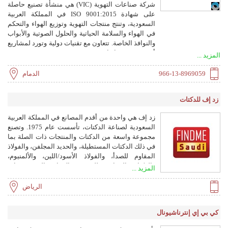
شركة صناعات التهوية (VIC) هي منشأة تصنيع حاصلة
على شهادة ISO 9001:2015 في المملكة العربية
السعودية، وتنتج منتجات التهوية وتوزيع الهواء والتحكم
في الهواء والسلامة الحياتية والحلول الصوتية والأبواب
والنوافذ الخاصة. تتعاون مع تقنيات دولية وتورد لمشاريع
أيقونية، ومنتجاتها مختبرة ومعتمدة من UL وAMCA
المزيد ...
وApplus+ وIntertek ومتوافقة مع المعايير الدولية.
966-13-8969059
الدمام
زد إف للدكتات
زد إف هي واحدة من أقدم المصانع في المملكة العربية
السعودية لصناعة الدكتات، تأسست عام 1975. وتصنع
مجموعة واسعة من الدكتات والمنتجات ذات الصلة بما
في ذلك الدكتات المستطيلة، والحديد المجلفن، والفولاذ
المقاوم للصدأ، والفولاذ الأسود/اللين، والألمنيوم،
والدكتات المقاومة للحريق، بالإضافة إلى مخمدات
المزيد ...
الهواء، ووحدات VAV، وحلول التحكم في الضوضاء،
وأبواب الوصول، وفتحات حجز الرمال، والطلاء المضاد
الرياض
للميكروبات.
كي بي إي إنترناشيونال