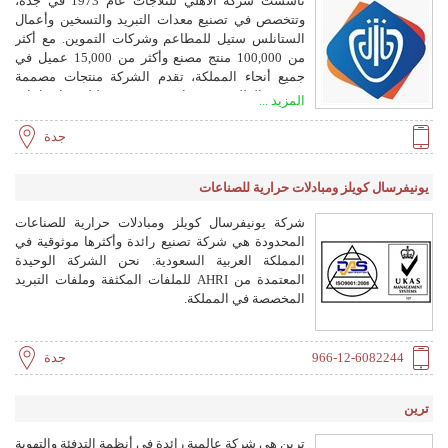
تأسست شركة الأهلي للثلاجات عام 1973 في جدة،
وتتخصص في تصنيع معدات التبريد والتسخين وأعمال
الستانلس ستيل للمطاعم وشركات التموين. مع أكثر
من 100,000 منتج مصنع وأكثر من 15,000 عميل في
جميع أنحاء المملكة، تقدم الشركة منتجات مصممة
حسب الطلب ومنتجات مستوردة لتلبية احتياجات
المزيد ...
العملاء.
جدة
يونيفرسال كويلز ومبادلات حرارية للصناعات
شركة يونيفرسال كويلز ومبادلات حرارية للصناعات
المحدودة هي شركة تصنيع رائدة وأكثرها موثوقية في
المملكة العربية السعودية. نحن الشركة الوحيدة
المعتمدة من AHRI للملفات المكثفة وملفات التبريد
المخصصة في المملكة.
966-12-6082244
جدة
ترين
ترين هي شركة عالمية رائدة في أنظمة التدفئة والتهوية