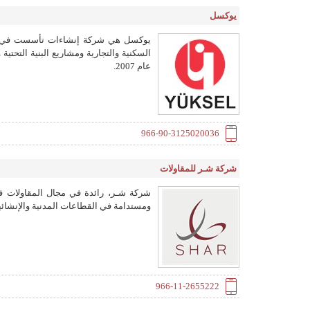
يوكسل
عام 2007.
966-90-3125020036
شركة شـر للمقاولات
ومستدامة في القطاعات المدنية والإنشائية
966-11-2655222