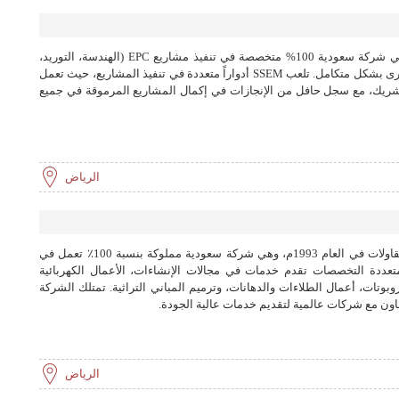
تأسست شركة SSEM في عام 1976، وهي شركة سعودية 100% متخصصة في تنفيذ مشاريع EPC (الهندسة، التوريد،
والإنشاء) و O&M (التشغيل والصيانة) الكبرى بشكل متكامل. تلعب SSEM أدواراً متعددة في تنفيذ المشاريع، حيث تعمل
 الشريك، مع سجل حافل من الإنجازات في إكمال المشاريع المرموقة في جميع
الرياض
تأسست شركة عهد التطوير للتجارة والمقاولات في العام 1993م، وهي شركة سعودية مملوكة بنسبة 100٪ تعمل في
تعددة التخصصات تقدم خدمات في مجالات الإنشاءات، الأعمال الكهربائية
وبوتات، أعمال الطلاءات والدهانات، وترميم المباني التراثية. تمتلك الشركة
تعاون مع شركات عالمية لتقديم خدمات عالية الجودة.
الرياض