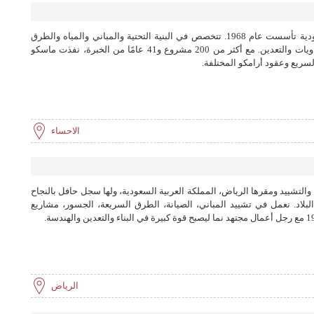
مجموعة ماسكو هي شركة إنشاءات سعودية تأسست عام 1968. تتخصص في البنية التحتية والمباني والمياه والطرق
والسكك الحديدية والطاقة وصناعة الكيماويات والتعدين. مع أكثر من 200 مشروع و41 عامًا من الخبرة، نفذت ماسكو
سريع وعقود أرامكو المختلفة.
الاحساء
التشييد ومقرها الرياض، المملكة العربية السعودية، ولها سجل حافل بالنجاح
لبلاد. نعمل في تشييد المباني، الصيانة، الطرق السريعة، الجسور، مشاريع
الرياض