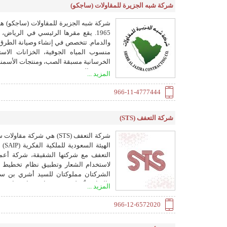
شركة شبه الجزيرة للمقاولات (ساجكو)
شركة شبه الجزيرة للمقاولات (ساجكو) هي
1965. يقع مقرها الرئيسي في الرياض
والدمام. تتخصص في إنشاء وصيانة الطرق،
منسوب المياه الجوفية، الخزانات الاست
الخرسانية مسبقة الصب، ومنتجات الأسمنت،
مع رؤية السعودية 2030.
المزيد ...
966-11-4777444
شركة التعفف (STS)
الشركتان مملوكتان للسيد أشري بن سع
والقيادة. أكملت STS بنجا
المزيد ...
والم
966-12-6572020
خدمات الهندسة القيمية وإعادة التصميم.