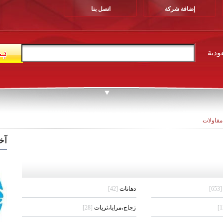
إضافة شركة
اتصل بنا
ودية
مقاولات
آخ
[653]
دهانات
[42]
زجاج،مرايا،ثريات
[28]