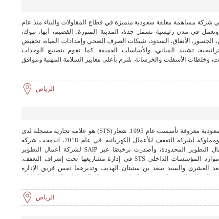
 شركة مساهمة مغلقة سعودية متميزة في قطاع المقاولات والبناء منذ عام
، وتعمل في مدن رئيسية تشمل جدة، المدينة المنورة، القصيم، أبها، تبوك،
 الجسور، الأنفاق، السدود، شبكات الصرف الصحي وإمدادات المياه، تخفيض
راتيجية، تشييد المباني، والأساسات العميقة. كما تقوم بتصنيع الوحدات
 وخلطات الأسفلت والخرسانة. تلتزم بأعلى معايير السلامة المهنية وتتوافق
الرياض
شركة التعفف (STS) هي شركة مقاولات سعودية معروفة تأسست عام 1995. شعار (STS) هو علامة تجارية مسجلة لدى
الهيئة السعودية للملكية الفكرية (SAIP) ومملوكة لشركة التعفف للأعمال الكهربائية. في عام 2018، اندمجت شركة
التعفف مع شركتها الشقيقة، شركة أعمال التطوير المحدودة، وأصدرت ترخيصًا عبر SAIP لشركة أعمال التطوير
لاستخدام الشعار وتطبيق نظام تخطيط موارد المؤسسات الداخلي STS في إدارة مشاريعها تحت إشراف التعفف.
د العشري والسيد سعد بن سنيتان الهديب وتديرهما نفس فريق الإدارة
ح مشاريع بارزة في المملكة العربية السعودية والإمارات في مجال الإنشاءات المدنية والهيكلية
عمارية والبنية التحتية. تخصص STS وقوتها في مجال الأعمال الكهروميكانيكية مكنها من تقديم حلول متكاملة للعملاء
مما يضمن تنسيقًا جيدًا للبناء بشكل عام. STS شركة ديناميكية قادرة على التكيف مع احتياجات العملاء من خلال تقديم
الرياض