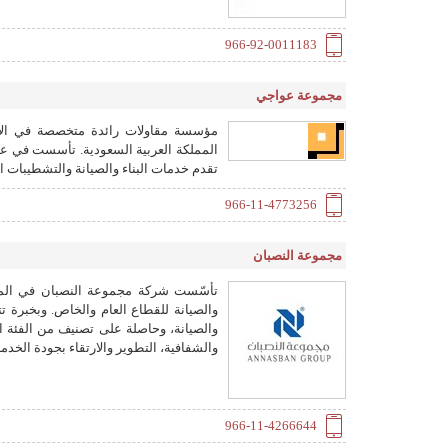
966-92-0011183
مجموعة عواجي
مؤسسة مقاولات رائدة متخصصة في الأعما
تقدم خدمات البناء والصيانة والتشطيبات ال
966-11-4773256
مجموعة النصبان
والصيانة للقطاع العام والخاص. وبخبرة 
والصيانة، وحاصلة على تصنيف من الفئة ا
والشفافية، التطوير والارتقاء بجودة الخد
966-11-4266644