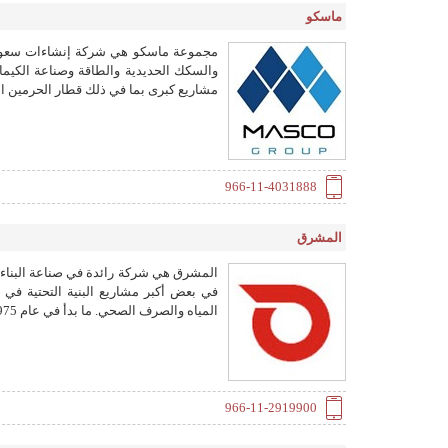
ماسكو
مشاريع كبرى بما في ذلك قطار الحرمين ال
966-11-4031888
المشرق
المشرق هي شركة رائدة في صناعة البناء و
في بعض أكبر مشاريع البنية التحتية في ا
المياه والصرف الصحي. ما بدأ في عام 1975 مع رجل أعمال مجتهد نما ليصبح قوة كبيرة في البناء والتعدين والهندسة.
966-11-2919900