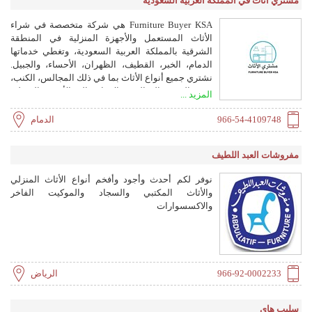
مشتري أثاث في المملكة العربية السعودية
Furniture Buyer KSA هي شركة متخصصة في شراء
الأثاث المستعمل والأجهزة المنزلية في المنطقة
الشرقية بالمملكة العربية السعودية، وتغطي خدماتها
الدمام، الخبر، القطيف، الظهران، الأحساء، والجبيل.
نشتري جميع أنواع الأثاث بما في ذلك المجالس، الكنب،
غرف النوم، والدواليب، بالإضافة إلى الأجهزة المنزلية
المزيد ...
المستعملة مثل المكيفات، الثلاجات، الغسالات، المواقد
الغازية، والمايكروويف. نقدم تقييمًا سريعًا وعادلًا لكل
966-54-4109748
الدمام
قطعة، ودفعًا نقديًا فوريًا، مع خدمة نقل مجانية لجميع
أحياء المدن التي نخدمها. هدفنا تسهيل عملية بيع الأثاث
مفروشات العبد اللطيف
القديم على عملائنا دون أي تعقيد، مع ضمان أفضل
الأسعار وخدمة موثوقة واحترافية.
نوفر لكم أحدث وأجود وأفخم أنواع الأثاث المنزلي
والأثاث المكتبي والسجاد والموكيت الفاخر
والاكسسوارات
966-92-0002233
الرياض
سليب هاي