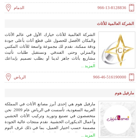
966-13-8128836
الدمام
الشركة العالمية للأثاث
الشركة العالمية للأثاث خيارك الأول في عالم الأثاث
والمكان الأفضل للحصول على قطع أثاث بأعلى جودة
ودقة ممكنة، نقدم لك مجموعة واسعة للأثاث المكتبي
والمنزلي وحتى الفندقي. ونستقبل طلبات تأثيث
مشاريع بأثاث جاهز لدينا أو بطلب تصميم بإبداعك
الخاص.
المزيد ...
966-46-516190000
الرياض
مارفيل هوم
مارفيل هوم هي إحدى أبرز مصانع الأثاث في المملكة
العربية السعودية، تأسست في الرياض عام 2009. نحن
متخصصون في تصنيع وتوريد وتركيب الأثاث الخشبي
وأعمال الديكورات الخشبية. نقدم منتجات عالية الجودة
مصممة حسب اختيار العميل، بما في ذلك غرف النوم
والكنب والمجالس والديكورات الخشبية ومكاتب
المزيد ...
التلفزيون والكراسي والطاولات والستائر والمراتب