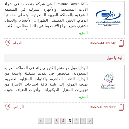
Furniture Buyer KSA هي شركة متخصصة في شراء
الأثاث المستعمل والأجهزة المنزلية في المنطقة
الشرقية بالمملكة العربية السعودية، وتغطي خدماتها
الدمام، الخبر، القطيف، الظهران، الأحساء، والجبيل.
نشتري جميع أنواع الأثاث بما في ذلك المجالس، الكنب،
غرف النوم، والدواليب، بالإضافة إلى الأجهزة المنزلية
المزيد ...
المستعملة مثل المكيفات، الثلاجات، الغسالات، المواقد
الغازية، والمايكروويف. نقدم تقييمًا سريعًا وعادلًا لكل
966-5-44109748
الدمام
قطعة، ودفعًا نقديًا فوريًا، مع خدمة نقل مجانية لجميع
أحياء المدن التي نخدمها. هدفنا تسهيل عملية بيع الأثاث
الهدايا مول
القديم على عملائنا دون أي تعقيد، مع ضمان أفضل
الأسعار وخدمة موثوقة واحترافية.
الهدايا مول هو متجر إلكتروني رائد في المملكة العربية
السعودية، متخصص في تقديم تشكيلة واسعة من
الهدايا، التحف الفاخرة، والأدوات المنزلية العصرية.
يهدف الموقع إلى تلبية كافة احتياجات الأسرة من
تجهيزات المنزل، الديكورات، وأدوات الضيافة بجودة
عالية وتجربة تسوق سلسة.
المزيد ...
966-5-01997066
الرياض
>
...
5
4
3
2
1
<