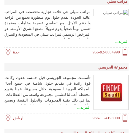
مراتب سيلي
مراتب سيلي هي علامة تجارية متخصصة في المراتب
عالية الجودة، تقدم حلول نوم متطورة تجمع بين الراحة
والدعم الأمثل، مع تصاميم عصرية وخامات معتمدة
تضمن نوماً صحياً يدوم طويلاً. مصنع الشرق الأوسط هو
المرخص الرسمي لمراتب سيلي في السعودية والشرق
الأوسط وشمال أفريقيا منذ عام 1990، مع مصنع حديث
المزيد ...
في جدة منذ عام 1999. سيلي هي المرتبة الأولى عالمياً
منذ عام 1881، مع ضمان 10 سنوات وتجربة 100 ليلة.
966-92-0004990
جدة
مجموعة الجريسي
تأسست مجموعة الجريسي قبل خمسة عقود، وكانت
قوة رائدة في تقديم حلول شاملة في جميع أنحاء
المملكة العربية السعودية. خلال مسيرتنا، قمنا بتنويع
محفظة أعمالنا لتشمل مجموعة واسعة من القطاعات،
بما في ذلك تقنية المعلومات، والحلول التقنية، وتصنيع
الأثاث، والمستلزمات المكتبية، وحلول الطباعة. نحن
المزيد ...
فخورون بشركاتنا التابعة وشبكتنا الواسعة من المصانع
المتخصصة، التي تضمن جودة منتجاتنا وتلبي باستمرار
966-11-4198000
الرياض
الاحتياجات المتنوعة لعملائنا الكرام.