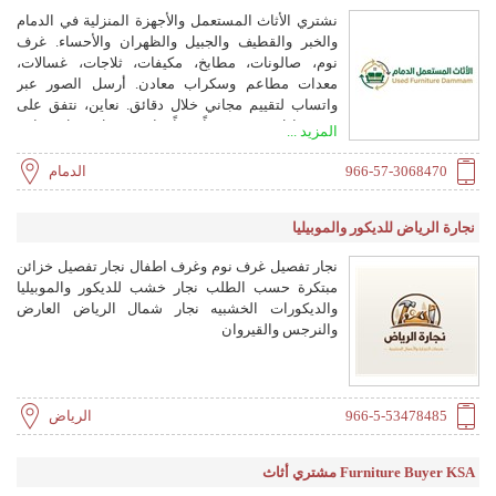
نشتري الأثاث المستعمل والأجهزة المنزلية في الدمام
والخبر والقطيف والجبيل والظهران والأحساء. غرف
نوم، صالونات، مطابخ، مكيفات، ثلاجات، غسالات،
معدات مطاعم وسكراب معادن. أرسل الصور عبر
واتساب لتقييم مجاني خلال دقائق. نعاين، نتفق على
سعر عادل، وندفع نقداً فوراً. فك وتحميل ونقل مجاني
المزيد ...
— مع تصفية كاملة للشقق والمكاتب والمواقع. أكثر من
500 عملية منجزة. سريع وموثوق بدون وسيط.
966-57-3068470
الدمام
0573068470 usedfurnituredammam.com
نجارة الرياض للديكور والموبيليا
نجار تفصيل غرف نوم وغرف اطفال نجار تفصيل خزائن
مبتكرة حسب الطلب نجار خشب للديكور والموبيليا
والديكورات الخشبيه نجار شمال الرياض العارض
والنرجس والقيروان
966-5-53478485
الرياض
Furniture Buyer KSA مشتري أثاث