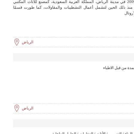
تأسست شركة اللجين المتخصصة عام 2009 في مدينة الرياض، المملكة العربية السعودية، كمصنع للأثاث المكتبي
 منذ ذلك الحين لتشمل أعمال التشطيبات والمقاولات، كما طورت قسمًا
روتال
الرياض
دة من قبل الاطباء
الرياض
ناء / التصميم / الأثاث / العقارات / الحلول الداخلية