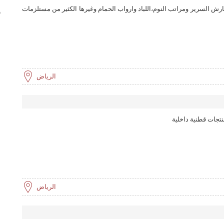
خدمة عملاء مميزة على مدار 24 ساعة. للتواصل معنا: رقم الهاتف: 0550935777 موقعنا الإلكتروني:
ش السرير ومراتب النوم،اللباد وارواب الحمام وغيرها الكثير من مستلزمات
ش
الرياض
نتجات قطنية داخلية
الرياض