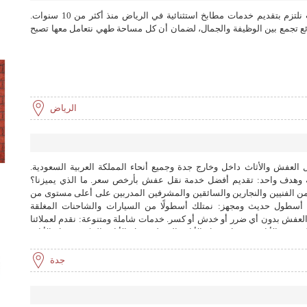
مرحبًا بكم في مطابخ ظلال العربية، حيث نلتزم بتقديم خدمات مطابخ استثنائية في الرياض منذ أكثر من 10 سنوات.
ع تجمع بين الوظيفة والجمال، لضمان أن كل مساحة طهي نتعامل معها تصبح
الرياض
فش والأثاث داخل وخارج جدة وجميع أنحاء المملكة العربية السعودية.
م 2014 برؤية واضحة وهدف واحد: تقديم أفضل خدمة نقل عفش بأرخص سعر. ما الذي يميزنا؟
ن الفنيين والنجارين والسائقين والمشرفين المدربين على أعلى مستوى من
 أسطول حديث ومجهز: نمتلك أسطولًا من السيارات والشاحنات المغلقة
العفش بدون أي ضرر أو خدش أو كسر. خدمات شاملة ومتنوعة: نقدم لعملائنا
ش والأثاث، تشمل: نقل الأثاث المنزلي نقل الأثاث المكتبي نقل الأثاث
تغليف وتنظيف الأثاث تخزين العفش أسعار تنافسية: نقدم لعملائنا أسعارًا
ات. ضمان جودة: نضمن لعملائنا سلامة ونقل عفشهم بدون أي خسارة أو تلف.
جدة
مة لعملائنا وتحقيق رضاهم التام. لماذا تختار فرست هوم؟ خبرة واسعة: تمتلك
فرست هوم خبرة واسعة في مجال نقل العفش والأثاث لأكثر من 3 سنوات. سمعة طيبة: تتمتع فرست هوم بسمعة طيبة
: نلتزم بالمواعيد المحددة مع عملائنا بدقة. خدمة عملاء مميزة: نقدم لعملائنا