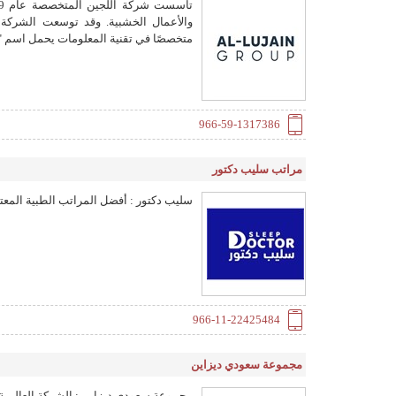
والأعمال الخشبية. وقد توسعت الشركة
متخصصًا في تقنية المعلومات يحمل اسم "
966-59-1317386
مراتب سليب دكتور
سليب دكتور : أفضل المراتب الطبية المعتم
966-11-22425484
مجموعة سعودي ديزاين
مجموعة سعودي ديزاين : الشركة العالمية للب