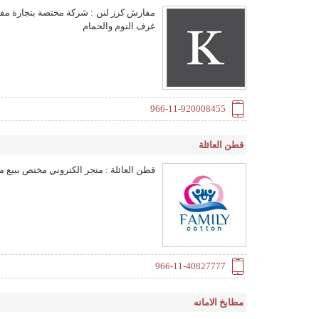
مفارش كرز لنن : شركة مختصة بتجارة مفار
https://firsthoome.com/
غرف النوم والحمام
966-11-920008455
قطن العائلة
قطن العائلة : متجر الكتروني مختص ببيع م
966-11-40827777
مطابخ الامانه