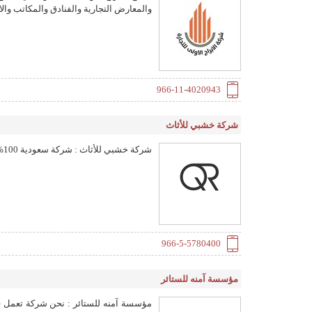
والمعارض التجارية والفنادق والمكاتب وال
966-11-4020943
شركة خشبي للأثاث
شركة خشبي للأثاث : شركة سعودية 100% توفر خدمة تفصيل الأثاث و توريده لكافة دول الخليج العربي
966-5-5780400
مؤسسة آمنه للستائر
مؤسسة آمنه للستائر : نحن شركة تعمل في 