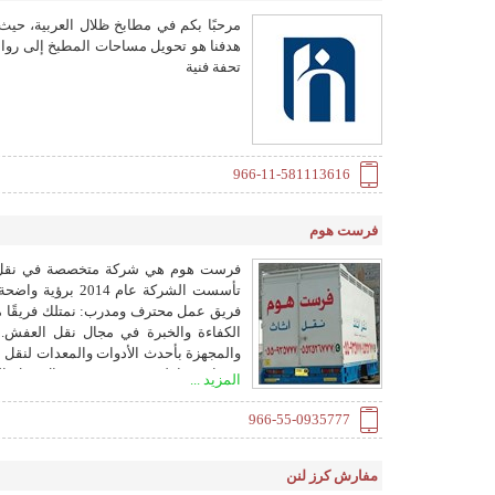
هدفنا هو تحويل مساحات المطبخ إلى روائ
تحفة فنية
966-11-581113616
فرست هوم
فرست هوم هي شركة متخصصة في نقل الع
تأسست الشركة عا
فريق عمل محترف ومدرب: نمتلك فريقًا م
الكفاءة والخبرة في مجال نقل العفش.
والمجهزة بأحدث الأدوات والمعدات لنقل 
خدمات شاملة ومتنوعة في مجال نقل العف
المزيد ...
التجاري نقل الأثاث الصناعي فك وتركيب و
تنافسية وبأسعار مناسبة لجميع الميزاني
966-55-0935777
رضا العملاء: نسعى دائمًا لتقديم أفضل خد
مفارش كرز لنن
وثقة كبيرة بين عملائها. التزام بالمواعيد