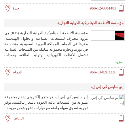
966-12-6604481
جدة
مؤسسة الأنظمة الديناميكية الدولية التجارية
مؤسسة الأنظمة الديناميكية الدولية التجارية (IDS) هي
مزود محترف للمنتجات الصناعية والحلول الهندسية،
مقرها في الدمام، المملكة العربية السعودية. متخصصة
في توريد وتجارة مجموعة شاملة من المنتجات الصناعية
تشمل الأنظمة الكهربائية، وتوليد الطاقة، ومعدات
الضخ، والأجهزة، وحلول الأنابيب، ومعدات السلامة،
المزيد ...
وغيرها. تخدم قطاعات مثل النفط والغاز،
والبتروكيماويات، وتوليد الطاقة، ومعالجة المياه،
966-13-8263236
الدمام
والتصنيع، والبناء، والنقل. تقدم حلولاً متكاملة تشمل
الاستشارات الفنية، والهندسة، والتركيب والتشغيل،
إنو سابس كي إس إيه
وخدمات ما بعد البيع. حاصلة على شهادات ISO
9001:2015 وISO 14001:2015 وISO 45001:2018.
إنو سابس كي إس إيه هو متجر إلكتروني يقدم مجموعة
متنوعة من المنتجات عالية الجودة بأسعار تنافسية. يوفر
تجربة تسوق سهلة وآمنة مع خيارات دفع وشحن مريحة.
الرياض