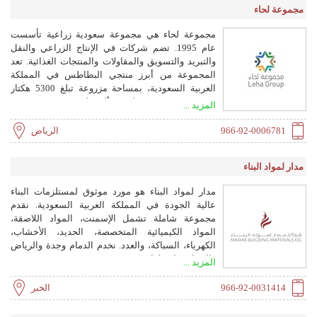
مجموعة لحاء
مجموعة لحاء هي مجموعة سعودية زراعية تأسست
عام 1995. تضم شركات في الإنتاج الزراعي والنقل
والتبريد والتسويق والمقاولات والمنتجات الغذائية. تعد
المجموعة من أبرز منتجي البطاطس في المملكة
العربية السعودية، بمساحة مزروعة تبلغ 5300 هكتار
وقدرة تخزين مبرد تتجاوز 30 ألف طن.
المزيد ...
966-92-0006781
الرياض
مدار لمواد البناء
مدار لمواد البناء هو مورد موثوق لمستلزمات البناء
عالية الجودة في المملكة العربية السعودية. نقدم
مجموعة شاملة تشمل الإسمنت، المواد اللاصقة،
المواد الكيميائية المتخصصة، الحديد، الأخشاب،
الكهرباء، السباكة، والعدد. نخدم الدمام وجدة والرياض
والجبيل وما حولها.
المزيد ...
966-92-0031414
الخبر