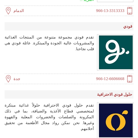
العزل (أفيكو)، ومصنع الصوف الصخري السعودي،
وبيرما بايب الخليج العربية، وحلول مكونات البناء
966-13-3313333
الدمام
(بيكومس)، وتقدم حلول العزل الحراري والصوتي،
والكسوة المقاومة للحريق، وأنظمة الأنابيب المعزولة
قودي
مسبقًا.
تقدم قودي مجموعة متنوعة من المنتجات الغذائية
والمشروبات عالية الجودة والمبتكرة. عائلة قودي هي
قلب نجاحنا.
966-12-6606668
جدة
حلول قودي الاحترافية
تقدم حلول قودي الاحترافية حلولاً غذائية مبتكرة
لمتخصصي قطاع الأغذية والضيافة، بما في ذلك
المكرونة والصلصات والخضروات المعلبة والقهوة
وغيرها. نحن نمكن رواد مجال الأطعمة من تحقيق
أحلامهم.