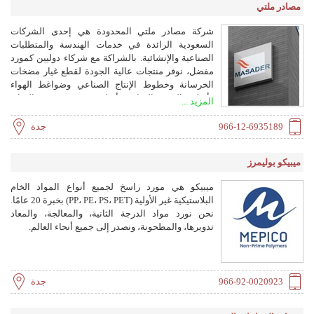
مصادر ملتي
شركة مصادر ملتي المحدودة هي إحدى الشركات
السعودية الرائدة في خدمات الهندسة والمتطلبات
الصناعية والإنشائية. بالشراكة مع شركاء دوليين كمورد
مفضل، نوفر منتجات عالية الجودة لقطع غيار مضخات
الخرسانة وخطوط الإنتاج الصناعي وضواغط الهواء
وأنظمة التفريغ/المنافخ وأنظمة تسخين وتبريد المياه.
المزيد ...
منذ عام 2000، ونحن نخدم عملاءنا في جميع أنحاء
المملكة العربية السعودية ومنطقة الخليج.
966-12-6935189
جدة
ميبيكو بوليمرز
ميبيكو هي مورد راسخ لجميع أنواع المواد الخام
البلاستيكية غير الأولية (PP، PE، PS، PET) بخبرة 20 عامًا.
نحن نورد مواد الدرجة الثانية، والمعالجة، والمعاد
تدويرها، والمطحونة، ونصدر إلى جميع أنحاء العالم.
966-92-0020923
جدة