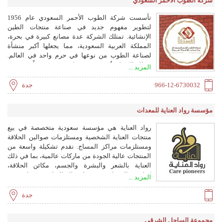
شركة الطوب الأحمر السعودي
تأسست شركة الطوب الأحمر السعودي عام 1956
لتطوير مفهوم جديد في صناعة منتجات الطين
الإنشائية. تمتلك الشركة عدة مصانع كبيرة في بحرة،
المملكة العربية السعودية، مما يجعلها أكبر منشأة
لصناعة الطوب من نوعها في حرم واحد في العالم.
تمتلك الشركة أكثر من 80 مركز توزيع ومخزناً في جميع
المزيد ...
أنحاء المملكة والدول المجاورة.
966-12-6730032
جدة
مؤسسة رواد العناية للمعدات
رواد العناية هي مؤسسة سعودية متخصصة في بيع
منتجات العناية الشخصية ومستلزمات صوالين الحلاقة
ومستلزمات مراكز المساج. نقدم تشكيلة واسعة من
المنتجات عالية الجودة من ماركات عالمية، بما في ذلك
العناية بالشعر والبشرة والجسم، مكائن الحلاقة،
كراسي المساج، وتجهيزات الصالونات. هدفنا تقديم
المزيد ...
منتجات ممتازة بأسعار منافسة، بدعم من علاقات قوية
مع أبرز المصنعين والموردين.
جدة
مجموعة الساحل الشرقي