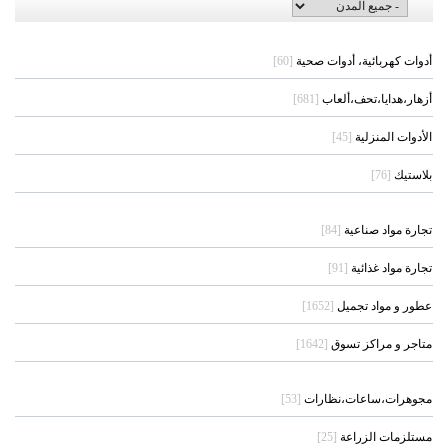
أدوات كهربائية، أدوات صحية
[60]
أزهار،هدايا،تحف،ألعاب
[681]
الأدوات المنزلية
[45]
بلاستيك
[76]
تجارة مواد صناعية
[84]
تجارة مواد غذائية
[91]
عطور و مواد تجميل
[1652]
متاجر و مراكز تسوق
[1642]
مجوهرات،ساعات،نظارات
[53]
مستلزمات الزراعة
[25]