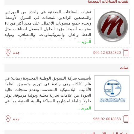
تقنيات الصناعات المعدنية
تقنيات الصناعات المعدنية هي واحدة من الموردين
والمصنعين الرائدين للمعدات في الشرق الأوسط،
وتخدم جميع مستويات الأعمال. على مدى أكثر من 10
سنوات، أصبحنا مزود الحلول المفضل لصناعات مثل
النفط والغاز، والبتروكيماويات، والمصافي، وتوليد
الطاقة، والصلب الأولي، والسيارات، والسلع الاستهلاكية
المزيد ...
سريعة الحركة، والشحن، والصناعات العامة. نقوم
بتخزين وتوريد ما يقرب من 200+ من المعدات عالية
966-12-6235826
جدة
المستوى من بعض الشركات المصنعة الأكثر شهرة في
العالم. اليوم، الشركة التي يقع مقرها الرئيسي في
نمات
جدة، مع فرع في الصين، قادرة على تلبية الطلبات
والمواعيد النهائية بسلاسة لدعم وتنمية المشاريع في
تأسست شركة التسويق الوطنية المحدودة (نمات) في
طليعة تطوير المنطقة. تأسست في عام 2008 تحت
عام 1970، وهي رائدة في توزيع وتسويق أنظمة
رؤية رئيسنا، السيد عمر، أصبحت MIT الآن المركز
الأنابيب البلاستيكية المتقدمة، وتقدم منتجات عالية
'الأكثر تفضيلاً' بين الموردين في أوروبا وآسيا.
الجودة من علامات تجارية محلية ودولية مرموقة. توفر
حلولاً شاملة لمشاريع السباكة والبنية التحتية، بما في
ذلك أنابيب ووصلات PVC، وملحقات شبكات المياه،
المزيد ...
وأنظمة الصرف الصحي، وشبكات الري. نمات هي
الموزع الحصري لمنتجات NEPROPLAST ولديها شبكة
966-92-0018858
جدة
من 18 فرعاً في جميع أنحاء المملكة العربية السعودية.