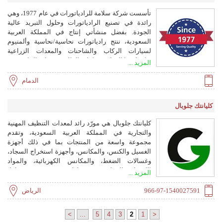
تأسست شركة سلامة للرادياتورات في عام 1977، وهي
رائدة في تصنيع الرادياتورات وحلول التبريد عالية
الجودة. بفضل منشأتي إنتاج في المملكة العربية
السعودية، ننتج رادياتورات نحاسية/نحاسية وألمنيوم
لسيارات الركاب والشاحنات والمعدات الزراعية
وتكنولوجيا الدفاع ومولدات الطاقة ومعدات البناء. تتميز
المزيد ...
منتجاتنا بالمتانة والكفاءة والموثوقية، وتخدم العملاء في
جميع أنحاء العالم.
الدمام
كليانتك جلوبال
كليانتك جلوبال هي مورّد رائد لمعدات التنظيف المهنية
والتجارية في المملكة العربية السعودية، وتقدم
مجموعة واسعة من المنتجات بما في ذلك أجهزة
الغسيل والكنس، والمكانس، وأجهزة استخراج السجاد،
وغسالات الضغط، والمكانس الكهربائية، والمواد
الكيميائية للتنظيف. بخبرة إقليمية تزيد عن 35 عامًا،
المزيد ...
نخدم قطاعات مختلفة مثل الضيافة والرعاية الصحية
والطيران والحكومة، ونوفر آلات عالية الجودة من
966-97-1540027591
الرياض
مصنعين مشهورين ودعمًا شاملاً بعد البيع.
>
...
5
4
3
2
1
<