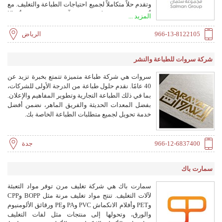
وتقدم حلاً متكاملاً لجميع احتياجات الطباعة والتغليف. مع
أكثر من 700 موظف و5 منشآت تصنيعية، تنتج أكوابًا
المزيد ...
ورقية، وأوعية، ودلاء، وكرتونًا مطويًا، وأكياسًا ورقية،
وملصقات، والمزيد.
966-13-8122105
الرياض
شركة سروات للطباعة والنشر
سروات هي شركة طباعة متميزة تتمتع بخبرة تزيد عن
40 عامًا. نقدم حلول طباعة من الدرجة الأولى للشركات،
بما في ذلك الطباعة التجارية وتطوير المفاهيم والإعلان.
بفضل المعدات الحديثة والفريق الماهر، نضمن أفضل
خدمة تحويل لجميع متطلبات الطباعة الخاصة بك.
966-12-6837400
جدة
سمارت باك
سمارت باك هي شركة تغليف مرن توفر مواد التعبئة
لآلات التغليف. تنتج مواد تغليف مرنة مثل BOPP وCPP
وPET وأفلام الانكماش PVC وPA وPE ورقائق الألومنيوم
والورق، وتحولها إلى منتجات مثل لفات التغليف