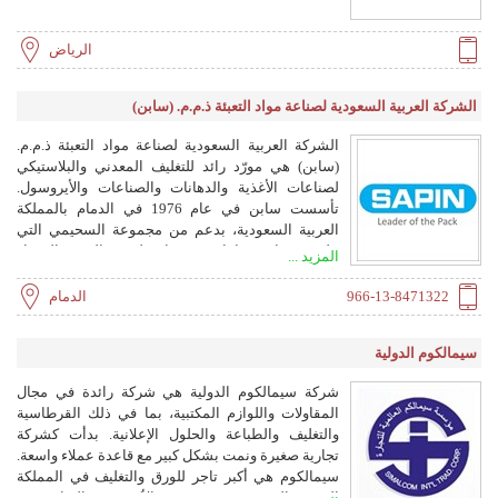
الرياض
الشركة العربية السعودية لصناعة مواد التعبئة ذ.م.م. (سابن)
الشركة العربية السعودية لصناعة مواد التعبئة ذ.م.م.
(سابن) هي مورّد رائد للتغليف المعدني والبلاستيكي
لصناعات الأغذية والدهانات والصناعات والأيروسول.
تأسست سابن في عام 1976 في الدمام بالمملكة
العربية السعودية، بدعم من مجموعة السحيمي التي
يبلغ عمرها 95 عامًا. نمت سابن لتصبح المورد المختار
المزيد ...
لكبرى الشركات الوطنية والمتعددة الجنسيات، وتدير
اليوم 4 منشآت في المملكة العربية السعودية والإمارات
966-13-8471322
الدمام
العربية المتحدة. تلتزم سابن بأن تكون المزود الأول
لحلول التغليف في منطقة الشرق الأوسط وشمال
سيمالكوم الدولية
أفريقيا، باستخدام أحدث الآلات في الطباعة والكبس
والتجميع.
شركة سيمالكوم الدولية هي شركة رائدة في مجال
المقاولات واللوازم المكتبية، بما في ذلك القرطاسية
والتغليف والطباعة والحلول الإعلانية. بدأت كشركة
تجارية صغيرة ونمت بشكل كبير مع قاعدة عملاء واسعة.
سيمالكوم هي أكبر تاجر للورق والتغليف في المملكة
العربية السعودية، ومن بين الأكبر في الرياض مع