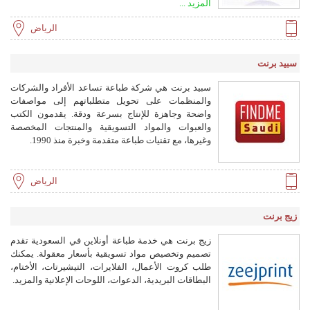
المزيد ...
مستودع في السلي. مع أكثر من 28 عامًا من الخبرة،
تركز على الإبداع والجودة والعلاقات طويلة الأمد مع
الرياض
العملاء. وتنقسم إلى أقسام التجارة والطباعة والتغليف
والإعلان.
سبيد برنت
سبيد برنت هي شركة طباعة تساعد الأفراد والشركات
والمنظمات على تحويل متطلباتهم إلى مواصفات
واضحة وجاهزة للإنتاج بسرعة ودقة. يقدمون الكتب
والعبوات والمواد التسويقية والمنتجات المخصصة
وغيرها، مع تقنيات طباعة متقدمة وخبرة منذ 1990.
الرياض
زيج برنت
زيج برنت هي خدمة طباعة أونلاين في السعودية تقدم
تصميم وتخصيص مواد تسويقية بأسعار معقولة. يمكنك
طلب كروت الأعمال، الفلايرات، التيشيرتات، الأختام،
البطاقات البريدية، الدعوات، اللوحات الإعلانية والمزيد.