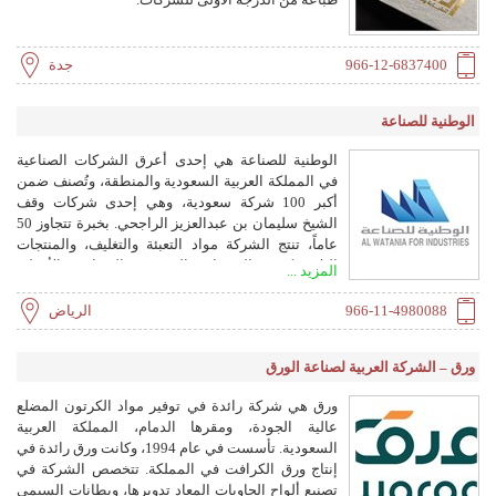
966-12-6837400
جدة
الوطنية للصناعة
الوطنية للصناعة هي إحدى أعرق الشركات الصناعية
في المملكة العربية السعودية والمنطقة، وتُصنف ضمن
أكبر 100 شركة سعودية، وهي إحدى شركات وقف
الشيخ سليمان بن عبدالعزيز الراجحي. بخبرة تتجاوز 50
عاماً، تنتج الشركة مواد التعبئة والتغليف، والمنتجات
البلاستيكية، والمنتجات الورقية، والعبوات والأغطية
المزيد ...
المعدنية، ومواد البناء، والمنتجات الزراعية. تدير 11
مصنعاً في السعودية والإمارات وعُمان، وتصدر إلى ثلاث
966-11-4980088
الرياض
قارات.
ورق – الشركة العربية لصناعة الورق
ورق هي شركة رائدة في توفير مواد الكرتون المضلع
عالية الجودة، ومقرها الدمام، المملكة العربية
السعودية. تأسست في عام 1994، وكانت ورق رائدة في
إنتاج ورق الكرافت في المملكة. تتخصص الشركة في
تصنيع ألواح الحاويات المعاد تدويرها، وبطانات السيمي