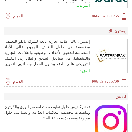
كرافت، والأوراق المتخصصة، مما يساهم في رؤية
المزيد ...
السعودية 2030 ويعزز الاستدامة من خلال إعادة التدوير.
966-13-8121255
الدمام
إيسترن باك
إيسترن باك، علامة تجارية تابعة لشركة نابكو للتغليف،
متخصصة في حلول التغليف المموج عالي الأداء
المصممة لتحقيق الأهداف الوظيفية والعلامات التجارية
والتشغيلية. من صناديق الشحن والنقل إلى التغليف
الترويجي عالي الدقة وحلول الحمل وصناديق التموين
والتوصيل، تقدم إيسترن باك مجموعة شاملة من
المزيد ...
منتجات التغليف المصممة خصيصًا لتلبية احتياجات
الصناعات المتنوعة في أسواق الخليج والمشرق
966-13-8295700
الدمام
وأفريقيا.
كاديس
تقدم كاديس حلول تغليف مستدامة من الورق والكرتون
وملصقات مخصصة للعلامات الغذائية والصناعية. حلول
موثوقة ومعتمدة وصديقة للبيئة.