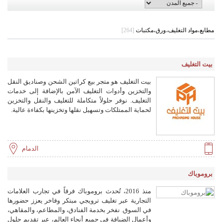
مطابع،مواد التغليف،ورق،مكتبات
[264]
بيت التغليف
بيت التغليف هو متجر بيع كراتين الشحن وصناديق النقل
والتخزين وأدوات التغليف الآمن بالإضافة إلى خدمات
التغليف. نوفر حلولاً متكاملة للتغليف والنقل والتخزين
لحماية الممتلكات وتسهيل نقلها وتخزينها بكفاءة عالية.
الدمام
بروموباك
منذ 2016، تُحدث بروموباك فرقاً في تجارب العلامات
التجارية عبر تغليف ترويجي مبتكر وفاخر يعزز حضورها
في السوق. نفخر بخدمة الفنادق، والمطاعم، والمقاهي،
وأعمال الضيافة في جميع أنحاء العالم، عبر تقديم حلول