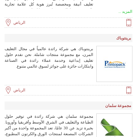
تغليف أنيقة ومخصصة تُبرز هوية كل علامة تجارية
وتُسعد ضيوفها. اليوم نعمل من خلال ثلاثة فروع تقع في
المزيد ...
السعودية والإمارات والصين مما يضمن لنا انتشاراً
عالمياً ودعماً محلياً لعملائنا.
الرياض
برينتوباك
برينتوباك هي شركة رائدة عالمياً في مجال التغليف
المرن، مع مجموعة منتجات شاملة. نحن نقدم حلول
تغليف إبداعية وخدمة عملاء رائدة في الصناعة
وابتكارات حائزة على جوائز لسوق عالمي متنوع.
الرياض
مجموعة سلمان
مجموعة سلمان هي شركة رائدة في توفير حلول
الطباعة والتغليف في الشرق الأوسط وأفريقيا وأوروبا.
بخبرة تزيد عن 30 عامًا، تعد المجموعة واحدة من أكبر
الشركات المصنعة لمنتجات الورق والكرتون المطبوع،