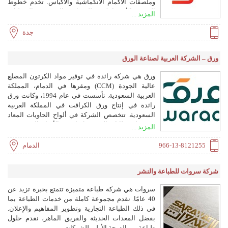
وملصقات الأكمام الانكماشية والأكياس. تخدم خطوط
التعبئة الأوتوماتيكية للوجبات الخفيفة والبقوليات
المزيد ...
والمنتجات المجمدة وملصقات الالتفاف للزجاجات.
جدة
ورق – الشركة العربية لصناعة الورق
ورق هي شركة رائدة في توفير مواد الكرتون المضلع
عالية الجودة (CCM) ومقرها في الدمام، المملكة
العربية السعودية. تأسست في عام 1994، وكانت ورق
رائدة في إنتاج ورق الكرافت في المملكة العربية
السعودية. تتخصص الشركة في ألواح الحاويات المعاد
تدويرها، وبطانات السيمي كرافت، والأوراق المتخصصة،
المزيد ...
مما يساهم في رؤية السعودية 2030 من خلال
الممارسات المستدامة.
966-13-8121255
الدمام
شركة سروات للطباعة والنشر
سروات هي شركة طباعة متميزة تتمتع بخبرة تزيد عن
40 عامًا. نقدم مجموعة كاملة من خدمات الطباعة بما
في ذلك الطباعة التجارية وتطوير المفاهيم والإعلان.
بفضل المعدات الحديثة والفريق الماهر، نقدم حلول
طباعة من الدرجة الأولى للشركات.