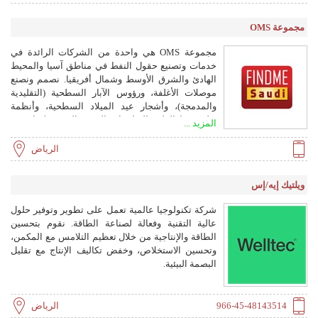
والبحرية. تقدم شركة القحطاني البحرية الخدمات
والخبرات والتقنيات لمجموعة متنوعة من عمليات حفر
مجموعة OMS
النفط والغاز، وتوريد المعدات والمواد الكيميائية،
وخدمات التركيب والتجميع، وخدمات الهندسة والصيانة.
مجموعة OMS هي واحدة من الشركات الرائدة في
تدير الشركة متجرًا ومستودعًا محليًا على مدار الساعة
خدمات وتصنيع حقول النفط في مناطق آسيا والمحيط
طوال أيام الأسبوع في منطقة الخالدية، على مقربة من
الهادئ والشرق الأوسط وشمال أفريقيا. نصمم ونصنع
ميناء الدمام وعلى بعد كيلومترات قليلة من عمليات
موصلات الأغلفة، ورؤوس الآبار السطحية (التقليدية
أرامكو السعودية.
والمدمجة)، وأشجار عيد الميلاد السطحية، وأنظمة
تعليق خط الطين للتطبيقات البرية والبحرية. كما نقدم
المزيد ...
خدمات في مجال إصلاح المعدات وإعادة التصنيع،
والفحص في الموقع وخارجه، والكسوة، واللحام،
الرياض
والتصنيع الدقيق، وربط التكنولوجيا (الخيوط الممتازة).
ويلتيك إيه/إس
شركة تكنولوجيا عالمية تعمل على تطوير وتوفير حلول
عالية التقنية وفعالة لصناعة الطاقة. نقوم بتحسين
الطاقة والإنتاجية من خلال تعظيم التلامس مع المكمن،
وتحسين الاستخلاص، وخفض تكاليف الإنتاج مع تقليل
البصمة البيئية.
966-45-48143514
الرياض