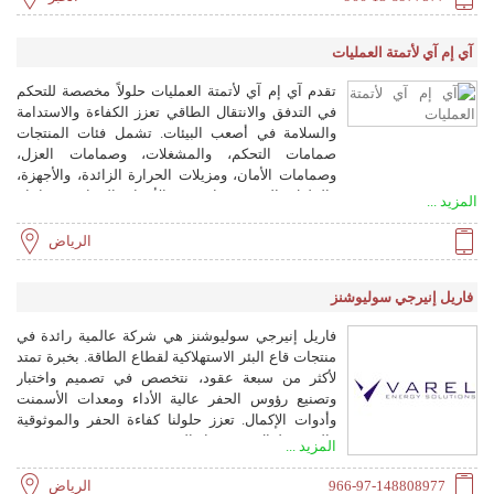
آي إم آي لأتمتة العمليات
تقدم آي إم آي لأتمتة العمليات حلولاً مخصصة للتحكم
في التدفق والانتقال الطاقي تعزز الكفاءة والاستدامة
والسلامة في أصعب البيئات. تشمل فئات المنتجات
صمامات التحكم، والمشغلات، وصمامات العزل،
وصمامات الأمان، ومزيلات الحرارة الزائدة، والأجهزة،
والحلول الرقمية وإنترنت الأشياء الصناعي، وإنتاج
المزيد ...
الهيدروجين. تخدم الشركة صناعات مثل النفط والغاز
والطاقة والبتروكيماويات والهيدروجين والصناعات
الرياض
التحويلية والبحرية والصحية والمياه والمعادن.
فاريل إنيرجي سوليوشنز
فاريل إنيرجي سوليوشنز هي شركة عالمية رائدة في
منتجات قاع البئر الاستهلاكية لقطاع الطاقة. بخبرة تمتد
لأكثر من سبعة عقود، نتخصص في تصميم واختبار
وتصنيع رؤوس الحفر عالية الأداء ومعدات الأسمنت
وأدوات الإكمال. تعزز حلولنا كفاءة الحفر والموثوقية
والقيمة طوال دورة حياة البئر.
المزيد ...
966-97-148808977
الرياض