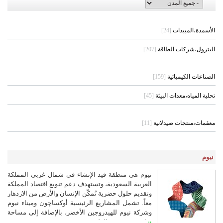
الأسمدة،المبيدات
[24]
البترول،شركات الطاقة
[207]
الصناعات الكيميائية
[159]
تحلية المياه،معدات البيئة
[45]
معقمات،منتجات صيدلانية
[11]
نيوم
نيوم هي منطقة قيد الإنشاء في شمال غربي المملكة
العربية السعودية، وتستهدف دعم تنويع اقتصاد المملكة
وتقديم حلول حضرية تُمكّن الإنسان والأرض من الازدهار
معاً. تشمل المشاريع الرئيسية أوكساچون وميناء نيوم
وشركة نيوم للهيدروجين الأخضر، بالإضافة إلى مساحة
شاسعة مخصصة للطبيعة.