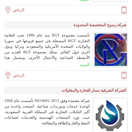
أنحاء العالم.
الرياض
شركة رسوخ المتخصصة المحدودة
تأسست مجموعة RGT منذ عام 1986 تحت العلامة
التجارية RGT المسجلة في جميع فروعها في سوريا
والولايات المتحدة الأمريكية والسعودية وتركيا ودول
أخرى حول العالم. تمتلك مجموعة RGT العديد من
الأنشطة الصناعية والأعمال الأخرى، ويشمل هذا
الكتالوج منتجاتنا الصناعية مثل محطات معالجة المياه
المزيد ...
وأنظمة الري المتكاملة وأنظمة الرش وأنظمة التبريد
وأبراج التبريد وحفر الآبار والأدوات الصناعية، كما نتعاون
الرياض
مع العديد من الشركات الأوروبية والأمريكية والعربية في
آلات التعبئة والتغليف وكل ذلك تحت سقف واحد. تعمل
الشركة الشرقية مسار للتجارة والمقاولات
RGT على تصميم محطات التناضح العكسي، وفلاتر
المياه، وأنظمة التبادل الأيوني، ومحطات معالجة مياه
شركة معتمدة وفق ISO 9001:2015 تأسست عام 1968
الصرف الصحي، والمحطات البحرية، ومحطات التبخير
كوحدة خدمات وتوريدات صناعية. أصبحت واحدة من
وغيرها من المنتجات للسوق المحلي والأسواق الدولية.
أكبر التكتلات التجارية في المملكة العربية السعودية،
كما نوفر قطع الغيار، وشاركنا في العديد من المعارض
حيث تورد المنتجات الهندسية والخدمات لصناعات
الدولية لعرض منتجاتنا في الأسواق الدولية مثل لاس
النفط والغاز والطاقة والمعالجة.
فيغاس في أمريكا وأمستردام في هولندا. أعمال الفيبر
جلاس، توريد الفيبر جلاس، تركيب وصيانة وتشغيل