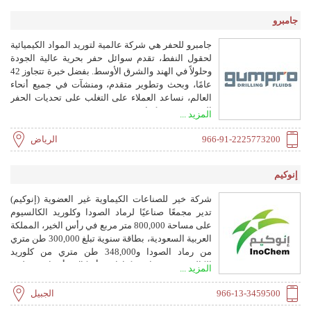
جامبرو
جامبرو للحفر هي شركة عالمية لتوريد المواد الكيميائية
لحقول النفط، تقدم سوائل حفر بحرية عالية الجودة
وحلولاً في الهند والشرق الأوسط. بفضل خبرة تتجاوز 42
عامًا، وبحث وتطوير متقدم، ومنشآت في جميع أنحاء
العالم، نساعد العملاء على التغلب على تحديات الحفر
المعقدة بدقة وكفاءة.
المزيد ...
966-91-2225773200
الرياض
إنوكيم
شركة خير للصناعات الكيماوية غير العضوية (إنوكيم)
تدير مجمعًا صناعيًا لرماد الصودا وكلوريد الكالسيوم
على مساحة 800,000 متر مربع في رأس الخير، المملكة
العربية السعودية، بطاقة سنوية تبلغ 300,000 طن متري
من رماد الصودا و348,000 طن متري من كلوريد
الكالسيوم بدرجات وكثافات وأشكال وأحجام مختلفة.
المزيد ...
المصنع هو أول منتج لرماد الصودا في دول مجلس
التعاون الخليجي، والأكبر في الشرق الأوسط وشمال
966-13-3459500
الجبيل
إفريقيا، والأكبر في العالم لتصنيع كلوريد الكالسيوم.