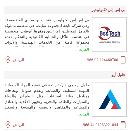
بي إس إس تكنولوجيز
بي إس إس تكنولوجيز (تقنيات بن ساري المتخصصة)،
وهي شركة تابعة لمجموعة سايت، هي منظمة مملوكة
بالكامل لمواطنين إماراتيين ومقرها أبوظبي، متخصصة
في هندسة التآكل والحماية الكاثودية والتحكم. نقدم
مجموعة كاملة من الخدمات الهندسية والأدوات
والمنتجات المتعلقة بهندسة التآكل والحماية الكاثودية
المزيد ...
وتخفيف التيار المتردد ومكافحة الحشف الحيوي. كما
نوفر أنظمة إدارة معلومات خطوط الأنابيب، وأنظمة
966-97-124460700
الرياض
كشف التسرب، وطلاءات خطوط الأنابيب وطلاءات
الوصلات الفولاذية، وأنظمة المراقبة عن بعد اللاسلكية،
حلول أرو
والمقومات المحولة، والوصلات العازلة المتجانسة،
وأنظمة مراقبة رأس البئر، وحلول الضخ، وبرامج إدارة
حلول أرو هي شركة رائدة في تصنيع المواد الكيميائية
أصول الحماية الكاثودية والبيانات. معتمدون وفق ISO
المهنية للتنظيف والصيانة، وتقدم سوائل وبخاخات
9001:2015 وISO 14001:2015 وISO 45001:2018.
ومناديل مبللة لصناعات مثل الطيران والدفاع
والسيارات والطاقة والبحرية وتجهيز الأغذية والفنادق
والمطاعم والمقاهي والتصنيع والهندسة والسكك
الحديدية. تشتهر الشركة بكيميائيتها المبتكرة وموافقات
المزيد ...
الشركات المصنعة الأصلية وشبكة التوزيع العالمية.
966-44-01283221044
الرياض