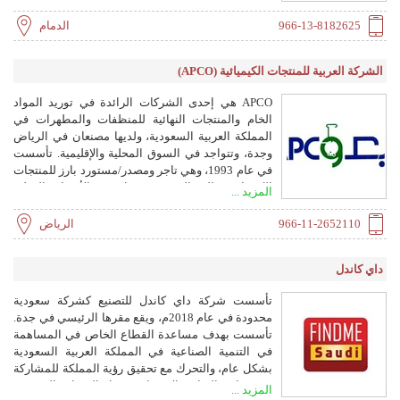
محطات معالجة المياه والصرف الصحي، والمصارف
966-13-8182625
الدمام
الصناعية، وأنظمة الضباب والرذاذ، وأنظمة الري
وتكييف الهواء، والنوافير، وحمامات السباحة، وأنظمة
المياه، ومضخات المياه، وخطوط الإنتاج، ومصائد
الشركة العربية للمنتجات الكيميائية (APCO)
الزيوت، ولوحات التحكم الكهربائية، والمواد الكيميائية
بجميع أنواعها، والفلاتر، وأبراج التبريد، ومياه التبريد
APCO هي إحدى الشركات الرائدة في توريد المواد
والتدفئة، وقطع الغيار، وأدوات السباكة، والبخار والغاز.
الخام والمنتجات النهائية للمنظفات والمطهرات في
تتم جميع أعمال العزل من خلال مصانع الشركة. لقد
المملكة العربية السعودية، ولديها مصنعان في الرياض
نفذنا العديد من المشاريع حول العالم مثل أفريقيا
وجدة، وتتواجد في السوق المحلية والإقليمية. تأسست
والبرازيل والولايات المتحدة الأمريكية، وخاصة في ولاية
في عام 1993، وهي تاجر ومصدر/مستورد بارز للمنتجات
تكساس تحت إشراف مهندسين أكفاء وخبرات عربية
الكيميائية عالية الجودة، وتعمل في الأسواق الدولية
المزيد ...
وأجنبية.
وتعتبر تاجرًا رائدًا في المواد الكيميائية السائبة لصناعات
مثل الصابون والمنظفات والأدوية ومستحضرات
966-11-2652110
الرياض
التجميل والأحماض ومعالجة المياه والأغذية والأعلاف
والراتنجات والأصباغ والمذيبات.
داي كاندل
تأسست شركة داي كاندل للتصنيع كشركة سعودية
محدودة في عام 2018م، ويقع مقرها الرئيسي في جدة.
تأسست بهدف مساعدة القطاع الخاص في المساهمة
في التنمية الصناعية في المملكة العربية السعودية
بشكل عام، والتحرك مع تحقيق رؤية المملكة للمشاركة
في برنامج التوازن الاقتصادي ونقل التقنيات المتقدمة
المزيد ...