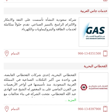
خدمات جاس العربية
شركة سعودية النشأة تأسست على الثقة والابتكار
والالتزام الراسخ بالتميز الصناعي. تقدم حلولاً متكاملة
لخدمات الطاقة والبتروكيماويات والكهرباء.
966-13-8351500
الدمام
القحطاني البحرية
القحطاني البحرية، إحدى شركات القحطاني القابضة،
هي واحدة من أكبر التكتلات الصناعية في المملكة
العربية السعودية. منذ تأسيسها في أواخر الأربعينيات
من القرن الماضي على يد المغفور له الشيخ عبد الهادي
عبد الله القحطاني، نجحت الشركة في بناء تحالفات مع
شركات متعددة الجنسيات، مما أضاف قيمة مستدامة
المزيد ...
لقطاع النفط والغاز في المملكة من خلال مجموعة
متنوعة من المنتجات والخدمات للعمليات البرية
966-13-8397900
الدمام