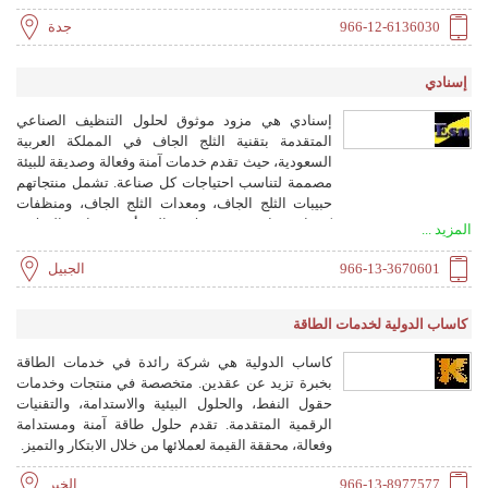
إلى المملكة.
966-12-6136030
جدة
إسنادي
إسنادي هي مزود موثوق لحلول التنظيف الصناعي
المتقدمة بتقنية الثلج الجاف في المملكة العربية
السعودية، حيث تقدم خدمات آمنة وفعالة وصديقة للبيئة
مصممة لتناسب احتياجات كل صناعة. تشمل منتجاتهم
حبيبات الثلج الجاف، ومعدات الثلج الجاف، ومنظفات
كيميائية نانوية، ومحولات الصدأ، ومعدات السلامة
المزيد ...
والحماية الشخصية. تغطي خدماتهم قطاعات الأغذية
والمشروبات، والنفط والغاز، والفضاء والسيارات،
966-13-3670601
الجبيل
والأدوية والرعاية الصحية، والخدمات اللوجستية
وسلسلة التبريد.
كاساب الدولية لخدمات الطاقة
كاساب الدولية هي شركة رائدة في خدمات الطاقة
بخبرة تزيد عن عقدين. متخصصة في منتجات وخدمات
حقول النفط، والحلول البيئية والاستدامة، والتقنيات
الرقمية المتقدمة. تقدم حلول طاقة آمنة ومستدامة
وفعالة، محققة القيمة لعملائها من خلال الابتكار والتميز.
966-13-8977577
الخبر