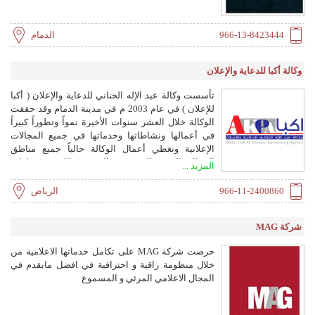
966-13-8423444
الدمام
وكالة أكبا للدعاية والإعلان
تأسست وكالة عبد الإله الخناني للدعاية والإعلان ( أكبا
للإعلان ) في عام 2003 م في مدينة الدمام وقد حققت
الوكالة خلال العشر سنوات الأخيرة نمواً وتطوراً كبيراً
في أعمالها ونشاطاتها وخدماتها في جميع المجالات
الإعلانية وتغطي أعمال الوكالة حالياً جميع مناطق
المملكة العربية السعودية والبحرين والكويت وسلطنة
المزيد ...
عمان وقد نفذت الوكالة عددا من المشاريع والحملات
الإعلانية كما قامت بتنظيم العديد من المهرجانات
966-11-2400860
الرياض
والإحتفالات في المنطقة الشرقية وخارجها. وبفضل الله
أولا ثم بمجهودات جبارة من الطاقم الفني والإداري
شركة MAG
تمكنت الوكالة وفي وقت قياسي من تحقيق العديد من
النجاحات والإنجازات الهامة وتركت بصمة مميزة لدى
حرصت شركة MAG على تكامل خدماتها الاعلامية من
عملائها وذلك من خلال القيم العالية التي تقوم عليها
خلال منظومة راقية و احترافية في افضل مايقدم في
سياسة الوكالة في خدمة عملائها وذلك عن طريق
المجال الاعلامي المرئي و المسموع
الإلتزام بالمصداقية والأمانة في جميع تعاملاتها وبإعتماد
أعلى معايير الجودة في جميع الأعمال والخدمات التي
تقدمها لعملائها وتسليمها في مواعيدها المتفق عليها.