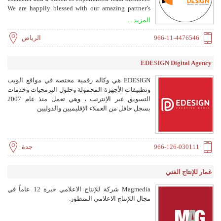
We are happily blessed with our amazing partner’s
testimonial and usual support. Our digital printing,
المزيد ...
advertising and marketing services has no
competition so far in terms of quick, same day
966-11-4476546
الرياض
delivery and quality media. Color & Design is not
only an advertising agency but more of a marketing
EDESIGN Digital Agency
partner who are engaged in offering flawless
advertising and publishing solutions. We proudly
EDESIGN هي وكالة رقمية مختصه في مواقع الويب
offer all of your occasional and business marketing
وتطبيقات الأجهزة المحمولة وحلول البرمجيات وخدمات
needs such as offset printing, digital printing/large
التسويق عبر الإنترنت ، وهي تعمل منذ عام 2007
format, graphic design, branding, indoor/outdoor
بسجل حافل من العملاء الإقليميين والدوليين
signage, event management, web
design/development, social media marketing,
interior/exterior design and everything you could
plan for your business.
966-126-030111
جدة
غمار للإنتاج الفني
Magmedia شركة للإنتاج الاعلامي خبرة 12 عاماُ في
مجال اللإنتاج الاعلامي المتطور.