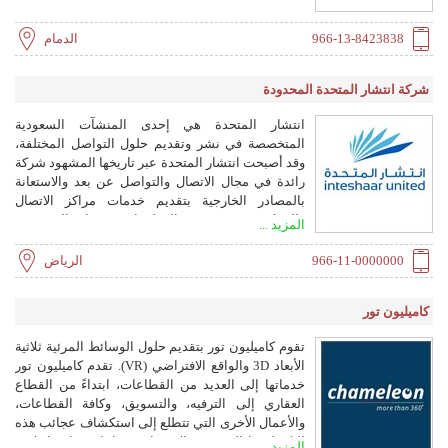
966-13-8423838
الدمام
شركة انتشار المتحدة المحدودة
انتشار المتحدة هي إحدى المنشآت السعودية
المتخصصة في نشر وتقديم حلول التواصل المختلفة،
وقد أصبحت انتشار المتحدة عبر تاريخها المشهود شركة
رائدة في مجال الاتصال والتواصل عن بعد والاستعانة
بالمصادر الخارجية بتقديم خدمات مراكز الاتصال
والعمل عن بعد و تقنية المعلومات وخدمات التسويق .
المزيد ...
انتشار المتحدة شريك استراتيجي و فعال للمنشآت
والأفراد حيث تعمل انتشار المتحدة على نشر أعمال
966-11-0000000
الرياض
شركائها بكافة الوسائل المتطورة ، تواصلاً ، وإعلاناً ،
وتسويقاً وتوزيعاً عبر وطن العطاء
كاميليون تور
تقوم كاميليون تور بتقديم حلول الوسائط المرئية ثلاثية
الأبعاد 3D والواقع الافتراضي (VR). تقدم كاميليون تور
خدماتها إلى العديد من القطاعات، ابتداءً من القطاع
العقاري إلى الترفيه، والتسويق، وكافة القطاعات،
والأعمال الأخرى التي تتطلع إلى استكشاف عجائب هذه
التكنولوجيا الجديدة، والاستفادة منها. إن نماذجنا ثلاثية
المزيد ...