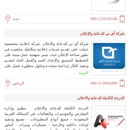
966-12-6556140
جدة
شركة أي تي للدعاية والإعلان
شركة أي تي للدعاية والإعلان :شركة إعلانية متخصصة
عملت على تقديم خدمات إعلانية متكاملة ساهمت في
تطور صناعة الإعلان حيث نتبنى منهجية عمل مبنية على
التخطيط المسبق والإعداد الجيد والعمل الجاد لتقديم
وتنفيذ أفكار إبداعية متجددة وحلول متطورة تعمل على
بناء علاقة إستراتيجيه بناءة مع عملائنا تضمن
المزيد ...
الاستمرارية. من الخدمات التي نقدمها : تجهيز
المعارض، تصميم المطبوعات ،الهوية الموحدة ،الهدايا
966-11-0002000
الرياض
الدعائية، إنتاج الأفلام الوثائقية، موشن جرافيك وتغليف
العروض
الدرجة الكاملة للدعاية والاعلان
الدرجة الكاملة للدعاية والاعلان : تنظيم وإدارة
المعارض والمؤتمرات والفعاليات في المملكة العربية
السعودية - جميع أنواع المطبوعات - تصنيع وتنفيذ
لوحات داخلية وخارجية - ستيكرات وبنرات - أساور