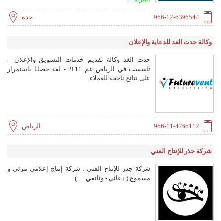
الأبعاد، ليست كأي نماذج 3D أو جولات افتراضية قمت
برؤيتها من قبل. إنها شكل جديد تماماً، تشعرك بأنك
966-12-6396544
جدة
تعيش داخلها، وتسمح لك بأن تستكشف المكان، من
جميع زواياه، كما لو كنت متواجداً فيه فعلاً. تعتبر هذه
وكالة حدث الغد للدعاية والإعلان
التقنية مثاليةً للتسويق العقاري، ومحتوىً جذاباً
لاستخدامه في وسائل التواصل الاجتماعي، التي بدورها
حدث الغد وكالة تقديم خدمات التسويق والإعلان –
تزيد من فرص بيع وتأجير العقارات، والفنادق، وتساعد
تاسست في الرياض عم 2011 - لقد حصلنا باستمرار
على عرض المنتجات داخل المعارض أيضاً.
على نتائج ناجحة للعملاء.
https://chameleontour.com/en/
966-11-4766112
الرياض
شركة جذر للإنتاج الفني
شركة جذر للإنتاج الفني : شركة إنتاج إعلامي مرئي و
مسموع ( دعائي - وثائقي .....)