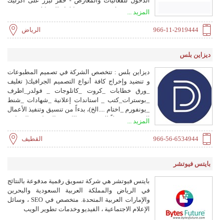
الدخول للفعاليات والمعارض - حفر ليزر على اكرليك
وخشب وستيل - تصميم هوية كاملة للشركات
المزيد ...
966-11-2919444
الرياض
ديزاين بلس
ديزاين بلس : تتخصص الشركة في تصميم المطبوعات
و تنضيد وإخراج كافة أنواع التصميم الجرافيك( تغليف
_ورق خطابات _كروت _كاتلوجات _ فولدر_اظرف
_بوسترات_كتب _ استاندات إعلانية _شهادات _شنط
_يونفورم _اختام ....الخ)، بدءاً من تنسيق وتنفيذ الأعمال
الصغيرة وصولاً إلى تصميم الكتب والمجلات والحملات
المزيد ...
الإعلانية الضخمة. وتغطي خدماتنا أيضاً تصميم وتنضيد
وإخراج الحملات الإعلانية، والكتيبات، والكتب،
966-56-6534944
القطيف
والمجلات، والتقارير السنوية، والكتيبات التقنية،
وخدمات التغليف والعبوات للمنتجات المتنوعة والعروض
بايتس فيوتشر
التقديمية. كما نقوم بتعريب الشعارات وتنسيق
القرطاسية الخاصة بالشركات. وتتميز خدماتنا بأسعار
بايتس فيوتشر هي شركة تسويق رقمية مدفوعة بالنتائج
تنافسية مصممة خصيصاً لترضي متطلبات عملائنا
في الرياض والمملكة العربية السعودية والبحرين
الكرام.
والإمارات العربية المتحدة. متخصص في SEO ، وسائل
الإعلام الاجتماعية ، الفيديو وخدمات تطوير الويب