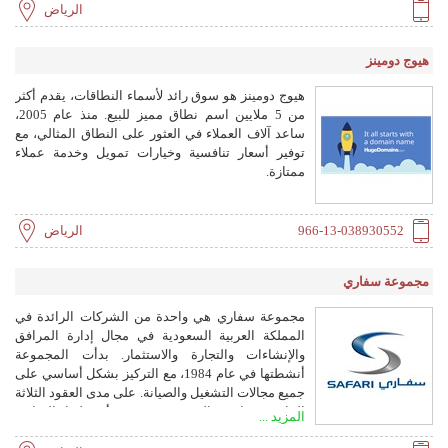
الرياض
هيوج دومينز
هيوج دومينز هو سوق رائد لأسماء النطاقات، يقدم أكثر
من 5 ملايين اسم نطاق مميز للبيع. منذ عام 2005،
ساعد آلاف العملاء في العثور على النطاق المثالي، مع
توفير أسعار تنافسية وخيارات تمويل وخدمة عملاء
ممتازة.
966-13-038930552
الرياض
مجموعة سفاري
مجموعة سفاري هي واحدة من الشركات الرائدة في
المملكة العربية السعودية في مجال إدارة المرافق
والإنشاءات والتجارة والاستثمار. بدأت المجموعة
أنشطتها في عام 1984، مع التركيز بشكل أساسي على
جميع مجالات التشغيل والصيانة. على مدى العقود الثلاثة
الماضية، قامت المجموعة بتنويع أنشطتها التجارية
المزيد ...
لتشمل إدارة المستشفيات، والإنشاءات، وتجارة