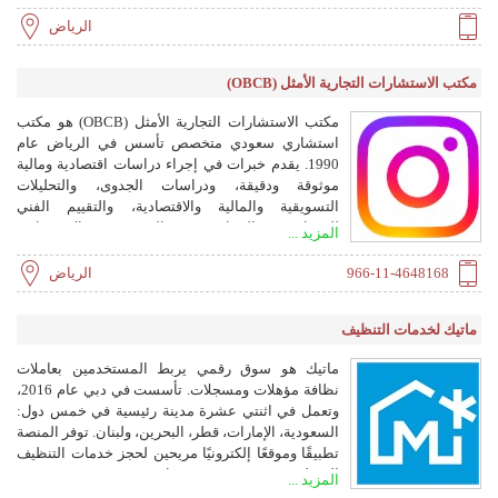
الرياض
مكتب الاستشارات التجارية الأمثل (OBCB)
مكتب الاستشارات التجارية الأمثل (OBCB) هو مكتب
استشاري سعودي متخصص تأسس في الرياض عام
1990. يقدم خبرات في إجراء دراسات اقتصادية ومالية
موثوقة ودقيقة، ودراسات الجدوى، والتحليلات
التسويقية والمالية والاقتصادية، والتقييم الفني
للمشاريع الصناعية، والمشورة الاستثمارية
المزيد ...
الاستراتيجية، وتعزيز الاستثمارات المحلية والدولية،
وتحليل عمليات الاندماج والاستحواذ وإعادة الهيكلة،
966-11-4648168
الرياض
والدعم مع الجهات الممولة للمشاريع. يخدم عملاء في
القطاعين العام والخاص، بما في ذلك غرفة الرياض،
ماتيك لخدمات التنظيف
ومصرف الراجحي، وكنوز، والمنجم، وسمامة، والمعين،
وجيترو وجايكا.
ماتيك هو سوق رقمي يربط المستخدمين بعاملات
نظافة مؤهلات ومسجلات. تأسست في دبي عام 2016،
وتعمل في اثنتي عشرة مدينة رئيسية في خمس دول:
السعودية، الإمارات، قطر، البحرين، ولبنان. توفر المنصة
تطبيقًا وموقعًا إلكترونيًا مريحين لحجز خدمات التنظيف
المنزلية، مع مقدمي خدمات موثوقين ومعتمدين،
المزيد ...
وجدولة مرنة، وتقييمات بعد الخدمة.