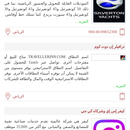
الموديلات القابلة للتحويل والجسور الرياضية، بما في
ذلك 50 كونفيرتبل و45 كونفيرتبل و43 كونفيرتبل و36
كونفيرتبل و43 سبورت بريدج. كما تمتلك خط أوفاشن.
يقع مقر الشركة في إيغ هاربور سيتي، نيوجيرسي.
المزيد ...
966-60-99652300
الرياض
ترافيلر إن دوت كوم
اسم النطاق TRAVELLERINN.COM متاح للبيع أو
مقترحات أخرى. تواصل عبر Grails للحصول على
التفاصيل. اسم النطاق الاستراتيجي يوفر مستوى من
القيمة لا يمكن أن توفره أسماء النطاقات الأخرى. توفر
النطاقات الاستراتيجية الوقت والمال والطاقة للشركات
بينما تفتح النمو والوضوح والثقة. لا يتم اختيار هذه
المزيد ...
الأصول خصيصًا للإبداع أو التوفر. يتم اختيارها للتوافق
مع الاستراتيجية طويلة المدى. من خلال تقليل الاحتكاك
الرياض
عبر التنفيذ والتواصل، فإنها تعزز التموضع وتشير إلى
النية وتبسط العمليات.
كيفر إس إي وشركاه كي جي
كيفر هي شركة عالمية تقدم خدمات صناعية تقنية
للمصانع والسفن والمباني. مع أكثر من 35,000 موظف