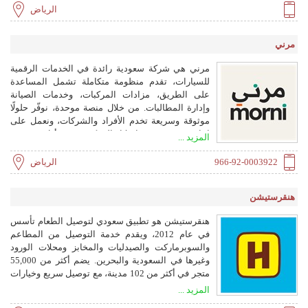
الرياض
مرني
مرني هي شركة سعودية رائدة في الخدمات الرقمية
للسيارات، تقدم منظومة متكاملة تشمل المساعدة
على الطريق، مزادات المركبات، وخدمات الصيانة
وإدارة المطالبات. من خلال منصة موحدة، نوفّر حلولًا
موثوقة وسريعة تخدم الأفراد والشركات، ونعمل على
إعادة تعريف تجربة امتلاك المركبة — من أول يوم حتى
المزيد ...
آخر مشوار.
966-92-0003922
الرياض
هنقرستيشن
هنقرستيشن هو تطبيق سعودي لتوصيل الطعام تأسس
في عام 2012، ويقدم خدمة التوصيل من المطاعم
والسوبرماركت والصيدليات والمخابز ومحلات الورود
وغيرها في السعودية والبحرين. يضم أكثر من 55,000
متجر في أكثر من 102 مدينة، مع توصيل سريع وخيارات
دفع متعددة.
المزيد ...