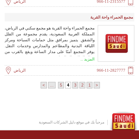
السيارات، والاتصالات، والفنادق، والمطاعم، والملابس
966-11-2315577
الرياض
والأزياء، وخدمات السفر والسياحة، ومرافق الرعاية
الصحية.
مجمع الحمراء واحة القرية
مجمع الحمراء واحة القرية هو مجمع سكني في الرياض،
المملكة العربية السعودية، يقدم مجموعة من الفلل
والشقق. يتميز بمرافق مثل حمامات السباحة ومركز
اللياقة البدنية والمطاعم والمدارس وخدمات النقل.
يوفر المجمع أمنًا على مدار الساعة ويقع بالقرب من
مطار الملك خالد الدولي.
المزيد ...
966-11-2827777
الرياض
>
...
5
4
3
2
1
<
مرحباً بك في موقع دليل الشركات السعودية