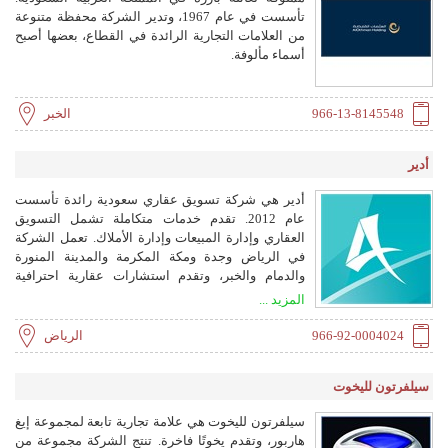
تأسست في عام 1967، وتدير الشركة محفظة متنوعة
من العلامات التجارية الرائدة في القطاع، بعضها أصبح
أسماء مألوفة.
966-13-8145548
الخبر
أدير
أدير هي شركة تسويق عقاري سعودية رائدة تأسست
عام 2012. تقدم خدمات متكاملة تشمل التسويق
العقاري وإدارة المبيعات وإدارة الأملاك. تعمل الشركة
في الرياض وجدة ومكة المكرمة والمدينة المنورة
والدمام والخبر، وتقدم استشارات عقارية احترافية
ومعتمدة.
المزيد ...
966-92-0004024
الرياض
سيلفرتون لليخوت
سيلفرتون لليخوت هي علامة تجارية تابعة لمجموعة إيغ
هاربور، وتقدم يخوتًا فاخرة. تنتج الشركة مجموعة من