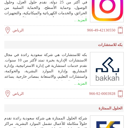
في أكثر من 25 دولة، نقدم حلول العزل، وحلول
الوصول، وحماية الأسطح، والحماية السلبية من
الحرائق، والخدمات الكهربائية والميكانيكية، والتجهيزات
الداخلية. مهمتنا هي أن نكون المزود الأكثر موثوقية
المزيد ...
وكفاءة للخدمات الصناعية التقنية، مما يضمن عمليات
آمنة وفعالة ومستدامة عبر الصناعات والقارات.
966-49-42130550
الرياض
بكه للاستشارات
بكه للاستشارات هي شركة سعودية رائدة في مجال
الاستشارات الإدارية بخبرة تمتد لأكثر من 10 سنوات.
نقدم خدمات استشارية في إدارة الاستراتيجية، وإدارة
المشاريع، وإدارة الموارد البشرية، والحوكمة،
واستشارات التعليم، والاستعانة بمصادر خارجية. يساعد
فريقنا من الخبراء المعتمدين المؤسسات على تحقيق
المزيد ...
أهدافها الاستراتيجية من خلال أفضل الممارسات
والخبرة المحلية.
966-92-0003928
الرياض
الحلول الممتازة
شركة الحلول الممتازة هي شركة سعودية رائدة تقدم
حلولاً متكاملة للأعمال تشمل الموارد البشرية، مراكز