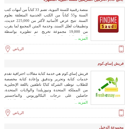
منصة رقمية للسنة النبوية، تضم 33 كتاباً من أمهات كتب
السنة و55 كتاباً من الكتب الخدمية المتعلقة بعلوم
السنة. تتيح عرض الأسانيد لأكثر من 225,000 حديث،
وتطبيقات لعلل السند، وخدمة المتن المجمع لما يقرب
من 19,000 مجموعة تخريج. تم تطويره بواسطة
الرئاسة العامة للبحوث العلمية والإفتاء وشركة حرف
المزيد ...
لتقنية المعلومات.
الرياض
فريش إساي.كوم
فريش إساي.كوم هي خدمة كتابة مقالات احترافية تقدم
خدمات كتابة وتحرير وتدقيق وإعادة كتابة مخصصة
للطلاب. توظف الشركة كتابًا ناطقين باللغة الإنجليزية
من المملكة المتحدة ونيوزيلندا والولايات المتحدة،
حاصلين على درجات البكالوريوس والماجستير
والدكتوراه. يقدمون المساعدة في المقالات والبيانات
المزيد ...
الشخصية ودراسات الحالة والمهام الأكاديمية الأخرى،
مع التركيز على الأصالة والسرية والالتزام بالمواعيد
الرياض
النهائية.
مجموعة الدخيل