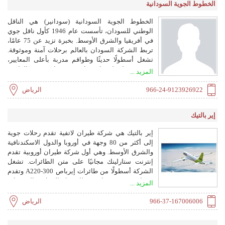
الخطوط الجوية السودانية
الخطوط الجوية السودانية (سودانير) هي الناقل
الوطني للسودان، تأسست عام 1946 كأول ناقل جوي
في أفريقيا والشرق الأوسط. بخبرة تزيد عن 75 عامًا،
تربط الشركة السودان بالعالم برحلات آمنة وموثوقة.
تشغل أسطولًا حديثًا وطواقم مدربة بأعلى المعايير،
وتقدم خدمات لوجهات مثل بورتسودان وجدة والقاهرة
المزيد ...
والرياض، مع خطط لمسقط والدوحة. توفر الشركة
تطبيقًا للجوال وخدمة عملاء على مدار الساعة وخدمات
966-24-9123926922
الرياض
سفر متنوعة.
إير بالتيك
إير بالتيك هي شركة طيران لاتفية تقدم رحلات جوية
إلى أكثر من 80 وجهة في أوروبا والدول الاسكندنافية
والشرق الأوسط. وهي أول شركة طيران أوروبية تقدم
إنترنت ستارلينك مجانيًا على متن الطائرات. تشغل
الشركة أسطولًا من طائرات إيرباص A220-300 وتقدم
خدمات متنوعة بما في ذلك نقل البضائع والحجوزات
المزيد ...
الجماعية وسفر الشركات.
966-37-167006006
الرياض