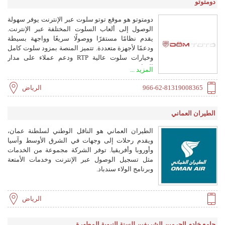
دومتوتو
دومتوتو هو موقع توتو سلوت عبر الإنترنت يوفر سهولة
الوصول إلى ألعاب السلوت المختلفة عبر الإنترنت.
يقدم نظامًا مستقرًا ووصولًا سريعًا وواجهة بسيطة
ودعمًا لأجهزة متعددة. تتميز المنصة بمزود سلوت كامل
وخيارات سلوت عالية RTP ودعم عملاء على مدار
الساعة.
المزيد ...
966-62-81319008365
الرياض
الطيران العماني
الطيران العماني هو الناقل الوطني لسلطنة عمان،
ويقدم رحلات إلى وجهات في الشرق الأوسط وآسيا
وأوروبا وأفريقيا. توفر الشركة مجموعة من الخدمات
مثل تسجيل الوصول عبر الإنترنت وخدمات الأمتعة
وبرنامج الولاء سندباد.
الرياض
جامع خادم الحرمين الشريفين للسنة النبوية المطهرة