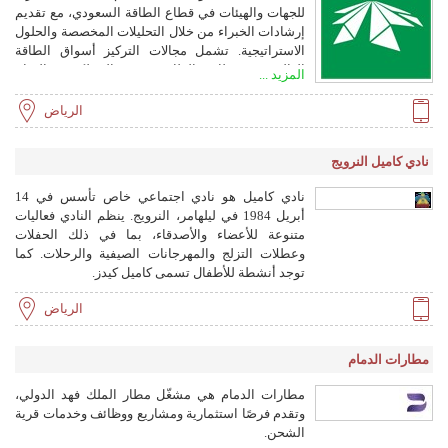
للجهات والهيئات في قطاع الطاقة السعودي، مع تقديم
إرشادات الخبراء من خلال التحليلات المخصصة والحلول
الاستراتيجية. تشمل مجالات التركيز أسواق الطاقة
العالمية، وقطاع الطاقة في المملكة، والمناخ
المزيد ...
والاستدامة، مع أبحاث حول الهيدروجين، واحتجاز
الكربون، وكفاءة الطاقة.
الرياض
نادي كاميل النرويج
نادي كاميل هو نادي اجتماعي خاص تأسس في 14
أبريل 1984 في ليلهامر، النرويج. ينظم النادي فعاليات
متنوعة للأعضاء والأصدقاء، بما في ذلك الحفلات
وعطلات التزلج والمهرجانات الصيفية والرحلات. كما
توجد أنشطة للأطفال تسمى كاميل كيدز.
الرياض
مطارات الدمام
مطارات الدمام هي مشغّل مطار الملك فهد الدولي،
وتقدم فرصًا استثمارية ومشاريع ووظائف وخدمات قرية
الشحن.