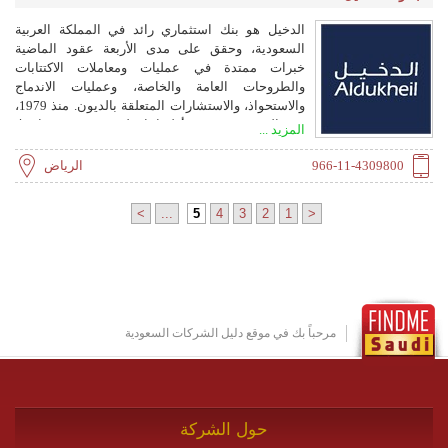
الدخيل هو بنك استثماري رائد في المملكة العربية
السعودية، وحقق على مدى الأربعة عقود الماضية
خبرات ممتدة في عمليات ومعاملات الاكتتابات
والطروحات العامة والخاصة، وعمليات الاندماج
والاستحواذ، والاستشارات المتعلقة بالديون. منذ 1979،
نضع الجودة في جوهر أولوياتنا ونلتزم بتقديم خدمات لا
المزيد ...
تتماشى مع أهداف عملائنا فحسب، بل تذهب إلى أبعد
الحدود لتحقيق أفضل النتائج.
966-11-4309800
الرياض
>
...
5
4
3
2
1
<
مرحباً بك في موقع دليل الشركات السعودية
حول الشركة