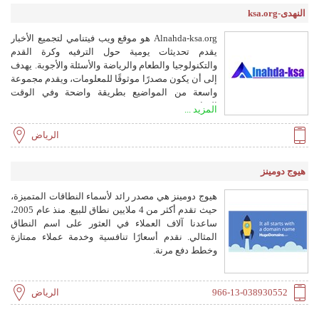
النهدى-ksa.org
Alnahda-ksa.org هو موقع ويب فيتنامي لتجميع الأخبار
يقدم تحديثات يومية حول الترفيه وكرة القدم
والتكنولوجيا والطعام والرياضة والأسئلة والأجوبة. يهدف
إلى أن يكون مصدرًا موثوقًا للمعلومات، ويقدم مجموعة
واسعة من المواضيع بطريقة واضحة وفي الوقت
المناسب.
المزيد ...
الرياض
هيوج دومينز
هيوج دومينز هي مصدر رائد لأسماء النطاقات المتميزة،
حيث تقدم أكثر من 4 ملايين نطاق للبيع. منذ عام 2005،
ساعدنا آلاف العملاء في العثور على اسم النطاق
المثالي. نقدم أسعارًا تنافسية وخدمة عملاء ممتازة
وخطط دفع مرنة.
966-13-038930552
الرياض