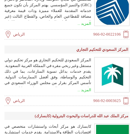
(GRC) والتميز المؤسسي. يهتم المركز بأن تكون جميع
خدماته المقدمة للعملاء مميزة وذات قيمة معرفية
مضافة للقطاعين العام والخاص، والقطاع الثالث (غير
الربحي)، وفق أعلى المعايير وبما يتوافق مع اللوائح
المزيد ...
والأنظمة.
966-92-0022106
الرياض
المركز السعودي للتحكيم التجاري
المركز السعودي للتحكيم التجاري هو مركز تحكيم دولي
مستقل وغير ربحي مقره في المملكة العربية السعودية.
يقدم خدمات بدائل تسوية المنازعات، بما في ذلك
التحكيم والوساطة، وفق أفضل الممارسات الدولية.
تأسس المركز بقرار من مجلس الوزراء السعودي في
عام 2014، ويهدف إلى تعزيز صناعة بدائل تسوية
المزيد ...
المنازعات في المملكة ومنطقة الشرق الأوسط وشمال
إفريقيا.
966-92-0003625
الرياض
مركز الملك عبد الله للدراسات والبحوث البترولية (كابسارك)
كابسارك هو مركز أبحاث واستشارات متخصص في
اقتصاديات الطاقة والاستدامة. يقدم خدمات استشارية