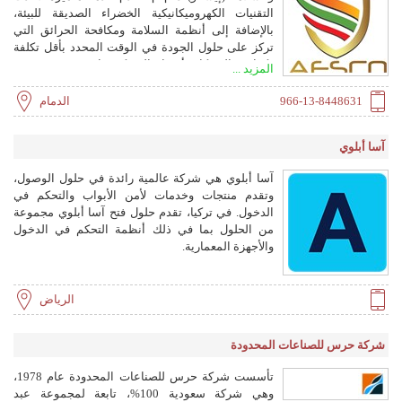
التقنيات الكهروميكانيكية الخضراء الصديقة للبيئة،
بالإضافة إلى أنظمة السلامة ومكافحة الحرائق التي
تركز على حلول الجودة في الوقت المحدد بأقل تكلفة
وكفاءة عالية. كافة أقسام الشركة عبارة عن فريق فريد
المزيد ...
من المهندسين المهرة يتميزون بالاستجابة السريعة
والدقيقة من خلال خدمة العملاء ذات القيمة والجودة.
966-13-8448631
الدمام
يقع مقرنا الرئيسي في الدمام بالمملكة العربية
السعودية.
آسا أبلوي
آسا أبلوي هي شركة عالمية رائدة في حلول الوصول،
وتقدم منتجات وخدمات لأمن الأبواب والتحكم في
الدخول. في تركيا، تقدم حلول فتح آسا أبلوي مجموعة
من الحلول بما في ذلك أنظمة التحكم في الدخول
والأجهزة المعمارية.
الرياض
شركة حرس للصناعات المحدودة
تأسست شركة حرس للصناعات المحدودة عام 1978،
وهي شركة سعودية 100%، تابعة لمجموعة عبد