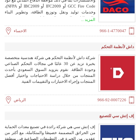
والاستشارات بما في ذلك موافقة الدفاع المدني مع كود
GCC Fire Code أو IFC2009 أو IBC2009 أو NFPA)،
وخدمات توليد ونقل وتوزيع الطاقة، وتطوير البناء
والممتلكات، والتدريب والاستشارات.
المزيد ...
966-1-4770047
الاحساء
داش لأنظمة التحكم
شركة داش لأنظمة التحكم هي شركة هندسية متخصصة
بخبرة تزيد عن 30 عامًا في مجالات التحكم الصناعي
وجودة الطاقة. نقوم بتزويد السوق السعودي بأحدث
المنتجات من خلال دراسة الاحتياجات واختيار أفضل
المنتجات وإجراء الاختبارات والتقييمات الفنية.
966-92-0007226
الرياض
إف إتش سي للتصنيع
إف إتش سي هي شركة رائدة في تصنيع معدات الحماية
من الحرائق المصممة خصيصًا والمتكاملة، مع أكثر من
عقدين من الخبرة في التطبيقات الصناعية في منطقة