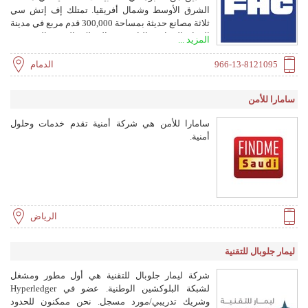
الشرق الأوسط وشمال أفريقيا. تمتلك إف إتش سي
ثلاثة مصانع حديثة بمساحة 300,000 قدم مربع في مدينة
الدمام الصناعية الثانية في المملكة العربية السعودية.
المزيد ...
وهي متخصصة في تخصيص المركبات والمقطورات
والحاويات وأوعية الضغط والأنابيب والمزالق والخزائن
966-13-8121095
الدمام
وبكرات الخراطيم والأبواب والإطارات وأنظمة إخماد
الحرائق.
سامارا للأمن
سامارا للأمن هي شركة أمنية تقدم خدمات وحلول
أمنية.
الرياض
ليمار جلوبال للتقنية
شركة ليمار جلوبال للتقنية هي أول مطور ومشغل
لشبكة البلوكشين الوطنية. عضو في Hyperledger
وشريك تدريبي/مورد مسجل. نحن ممكنون للحدود