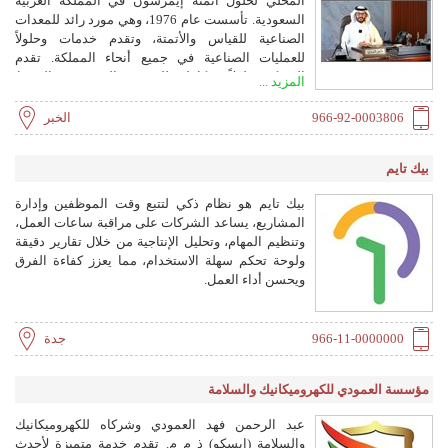
المحلي لحلول أتمتة إيمرسون في المملكة العربية
السعودية. تأسست عام 1976، وهي مورد رائد للمعدات
الصناعية للقياس والأتمتة، وتقدم خدمات وحلولاً
للعمليات الصناعية في جميع أنحاء المملكة. تقدم
الشركة حلولاً متكاملة للتدفق والمستوى والضغط
المزيد ...
والتحليل والصمامات ودرجة الحرارة وأنظمة
SCADA/RTU/DCS والاتصالات الرقمية، لتحسين
966-92-0003806
الخبر
العمليات من حيث الكفاءة الاقتصادية والسلامة وحماية
البيئة. وتحتفظ بمنظمة خدمات قوية لتقديم الدعم في
بيك تايم
بدء التشغيل والتكوين والصيانة واستكشاف الأخطاء
وإصلاحها وقطع الغيار.
بيك تايم هو نظام ذكي لتتبع وقت الموظفين وإدارة
المشاريع، يساعد الشركات على مراقبة ساعات العمل،
وتنظيم المهام، وتحليل الإنتاجية من خلال تقارير دقيقة
ولوحة تحكم سهلة الاستخدام، مما يعزز كفاءة الفرق
ويحسن أداء العمل.
966-11-0000000
جدة
مؤسسة العمودي للكهروميكانيك والسلامة
عبد الرحمن فهد العمودي وشركاه للكهروميكانيك
والسلامة (إيسكو) ذ م م. تقدم خدمة متميزة لأحدث