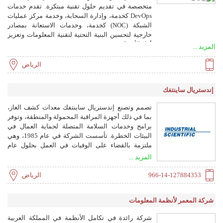
متخصصة في تقديم حلول تقنية مبتكرة. تقدم خدمات
DevOps كخدمة، وإدارة السحابة، وخدمة مركز عمليات
الشبكة (NOC) كخدمة، وخدمات الاستعانة بمصادر
خارجية لتحسين البنية التحتية لتقنية المعلومات وتعزيز
أداء الأعمال.
المزيد ...
الرياض
إندستريال ساينتفك
تصمم وتصنع إندستريال ساينتفك معدات كشف الغاز،
بما في ذلك أجهزة المراقبة المحمولة والمنطقة، وتوفر
برامج وخدمات السلامة المتصلة لحماية العمال في
البيئات الخطرة. تأسست الشركة في عام 1985، وهي
ملتزمة بالقضاء على الوفيات في العمل بحلول عام
2050.
المزيد ...
966-14-127884353
الرياض
شركة المعمر لأنظمة المعلومات
شركة رائدة في تكامل الأنظمة في المملكة العربية