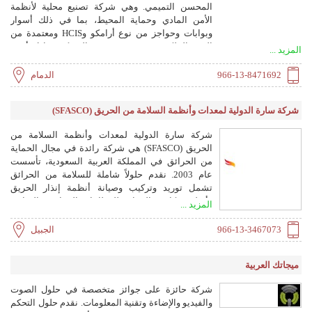
المحسن التميمي. وهي شركة تصنيع محلية لأنظمة
الأمن المادي وحماية المحيط، بما في ذلك أسوار
وبوابات وحواجز من نوع أرامكو وHCIS ومعتمدة من
الهيئة الملكية (ASTM M50P1). الشركة مقاول أمني
المزيد ...
معتمد من HCIS لأنظمة الأمن الصناعي، وتركيب وصيانة
أنظمة الأمان المتكاملة، وبيع أنظمة الأمن بالجملة
966-13-8471692
الدمام
والتجزئة.
شركة سارة الدولية لمعدات وأنظمة السلامة من الحريق (SFASCO)
شركة سارة الدولية لمعدات وأنظمة السلامة من
الحريق (SFASCO) هي شركة رائدة في مجال الحماية
من الحرائق في المملكة العربية السعودية، تأسست
عام 2003. نقدم حلولاً شاملة للسلامة من الحرائق
تشمل توريد وتركيب وصيانة أنظمة إنذار الحريق
وأنظمة مكافحة الحرائق للقطاعات الصناعية والتجارية
المزيد ...
والصحية والسكنية. التزامنا بالجودة والابتكار جعلنا معياراً
موثوقاً في الصناعة.
966-13-3467073
الجبيل
ميجاتك العربية
شركة حائزة على جوائز متخصصة في حلول الصوت
والفيديو والإضاءة وتقنية المعلومات. نقدم حلول التحكم