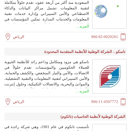
السعودية منذ أكثر من أربعة عقود، تقدم حلولاً متكاملة
لتقنية المعلومات تشمل مراكز البيانات والذكاء
الاصطناعي والأمن السيبراني وإدارة خدمات تقنية
المعلومات والخدمات المدارة. تمكين المؤسسات في
القطاعات الحكومية والمالية والاتصالات والرعاية
المزيد ...
الصحية والطاقة والبنية التحتية.
966-92-0020261
الرياض
ناسكو – الشركة الوطنية للأنظمة المتقدمة المحدودة
ناسكو هي مزود ومتكامل وداعم رائد للأنظمة الحيوية
للعملاء الحكوميين والمؤسسات. تقدم حلولاً في
الاتصالات، والأمن والتيار المنخفض، والكشف والحماية،
والأمن السيبراني لتقنية المعلومات والتقنية التشغيلية،
والموانئ والبحرية، والاتصالات التكتيكية، وحلول إنترنت
الأشياء الصناعية، وحلول الطاقة والأنظمة الكهربائية،
المزيد ...
وخدمات الإدارة والدعم.
966-11-4507772
الرياض
الشركة الوطنية لأنظمة الحاسبات (ناتكوم)
تأسست ناتكوم في عام 1981، وهي شركة رائدة في