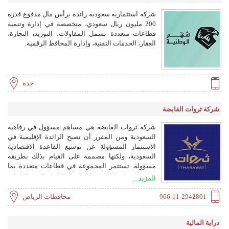
شركة استثمارية سعودية رائدة برأس مال مدفوع قدره
200 مليون ريال سعودي، متخصصة في إدارة وتنمية
قطاعات متعددة تشمل المقاولات، التوريد، التجارة،
العقار، الخدمات التقنية، وإدارة المحافظ الرقمية.
جدة
شركة ثروات القابضة
شركة ثروات القابضة هي مساهم مسؤول في رفاهية
السعودية ومن المقرر أن تصبح الرائدة الإقليمية في
الاستثمار المسؤولة عن توسيع القاعدة الاقتصادية
السعودية، ولكنها مصممة على القيام بذلك بطريقة
مسؤولة. تستثمر المجموعة في قطاعات متعددة بما
في ذلك العقارات وتكنولوجيا المعلومات والتجارة
المزيد ...
والأغذية والمشروبات والرعاية الصحية والرياضة
والتعليم والتنمية البيئية.
966-11-2942801
محافظات الرياض
دراية المالية