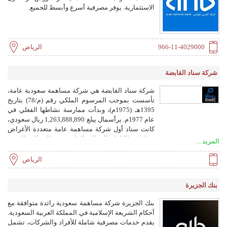
الاستثمارية. يوفر مصرفية أسرع وأبسط للجميع.
966-11-4029000
الرياض
شركة سناد القابضة
شركة سناد القابضة هي شركة مساهمة سعودية عامة،
تأسست بموجب المرسوم الملكي رقم (م/78) بتاريخ
1395هـ (1975م)، وبدأت ممارسة نشاطها الفعلي في
عام 1977م. برأسمال يبلغ 1,263,888,890 ريال سعودي،
كانت سناد أول شركة مساهمة عامة متعددة الأغراض
مملوكة بالكامل للقطاع الخاص في المملكة العربية
المزيد ...
السعودية. تدير الشركة محفظة متنوعة تركز على
القطاعات الحيوية، بما في ذلك الصناعات الغذائية،
الرياض
والتطوير العقاري، والخدمات والتجزئة المتخصصة،
والرعاية الصحية، والخدمات اللوجستية، وتسعى لتعزيز
بنك الجزيرة
قيمة مساهميها عبر نموذج استثماري متكامل، مرن،
ومتجدد، يقود إلى خلق فرص مجدية ومستدامة داخل
بنك الجزيرة شركة مساهمة سعودية رائدة متوافقة مع
المملكة.
أحكام الشريعة الإسلامية في المملكة العربية السعودية.
يقدم خدمات مصرفية شاملة للأفراد والشركات، تشمل