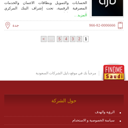
الحسابات والتمويل وبطاقات الائتمان والخدمات
المصرفية الرقمية، تحت إشراف البنك المركزي
السعودي (ساما).
المزيد ...
966-92-0006666
جدة
>
...
5
4
3
2
1
مرحباً بك في موقع دليل الشركات السعودية
حول الشركة
الرؤية والهدف
سياسة الخصوصية و الاستخدام