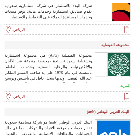
شركة البلاد للاستثمار هي شركة استثمارية سعودية
تقدم صناديق استثمارية وخدمات مالية. توفر منتجات
وخدمات لمساعدة العملاء على التخطيط والاستثمار.
الرياض
مجموعة الفيصلية
مجموعة الفيصلية (AFG) هي مجموعة استثمارية
وتشغيلية سعودية رائدة بمحفظة متنوعة عبر الألبان
والإلكترونيات والرعاية الصحية وخدمات الطعام.
تأسست في عام 1970 على يد صاحب السمو الملكي
عبد الله الفيصل، ولديها سجل حافل في تأسيس وتوسيع
شركات عالمية المستوى في السوق السعودي. من
المزيد ...
خلال الاستثمارات الاستراتيجية والشراكات مع قادة
الصناعة مثل سوني ودانون وفيليبس وأونكوكلينيكاس،
الرياض
نجحت المجموعة في توطين الخبرات العالمية وبناء
مراكز قيادية في قطاعات متنوعة.
البنك العربي الوطني (anb)
البنك العربي الوطني (anb) هو شركة مساهمة سعودية
تقدم خدمات مصرفية للأفراد والشركات، بما في ذلك
الحسابات والبطاقات الائتمانية والقروض والحلول