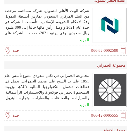
البيت الأهلي للتمويل
شركة البيت الأهلي للتمويل، شركة مساهمة مرخصة
من البنك المركزي السعودي تمارس أنشطة التمويل
وفقًا لأحكام الشريعة الإسلامية. تأسست الشركة في
جدة عام 2021 و وصل رأس مالها حالياً إلى 300 مليون
ريال سعودي. وفي يونيو 2021، حصلت الشركة على
ترخيص من البنك المركزي السعودي لمزاولة الإيجار
المزيد ...
التمويلي والتمويل الشخصي وتمويل المرابحة. تم
تصميم المنتجات التمويلية لتكون متوافقة مع الضوابط
966-92-0002580
جدة
الشرعية وضمن شروط ميسرة لتلبية التطلعات ومواكبة
رؤية 2030 من خلال المشاركة في تطوير قطاع مالي
مجموعة الحمراني
يدعم تنمية الاقتصاد الوطني.
مجموعة الحمراني هي تكتل سعودي متنوع تأسس عام
1951 على يد الشيخ علي محمد الحمراني. تعمل في
قطاعات تشمل التكنولوجيا المالية (AU)، وزيوت
التشحيم (الحمراني فوكس)، والاستثمارات الرأسمالية،
والسيارات، والصناعات، والعقارات، وتجارة البترول،
والتكنولوجيا. تتمتع المجموعة بمراكز ريادية في
المزيد ...
السعودية ومنطقة الخليج.
966-12-6065555
جدة
مصرف الإنماء