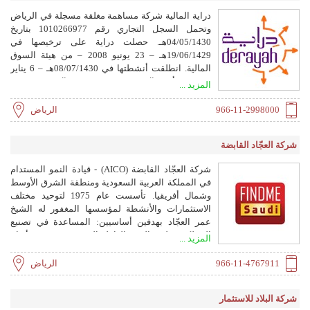
دراية المالية شركة مساهمة مغلقة مسجلة في الرياض
وتحمل السجل التجاري رقم 1010266977 بتاريخ
04/05/1430هـ. حصلت دراية على ترخيصها في
19/06/1429هـ – 23 يونيو 2008 – من هيئة السوق
المالية. انطلقت أنشطتها في 08/07/1430هـ – 6 يناير
2009 – برأس مال قدره 499,470,390 ريال سعودي.
المزيد ...
966-11-2998000
الرياض
شركة العجّاد القابضة
شركة العجّاد القابضة (AICO) - قيادة النمو المستدام
في المملكة العربية السعودية ومنطقة الشرق الأوسط
وشمال أفريقيا. تأسست عام 1975 لتوحيد مختلف
الاستثمارات والأنشطة لمؤسسها المغفور له الشيخ
عمر العجّاد بهدفين أساسيين: المساعدة في تصنيع
المملكة وتطوير القوى العاملة السعودية، وتحقيق أرباح
المزيد ...
وتوليد رأس المال للتوسع.
966-11-4767911
الرياض
شركة البلاد للاستثمار