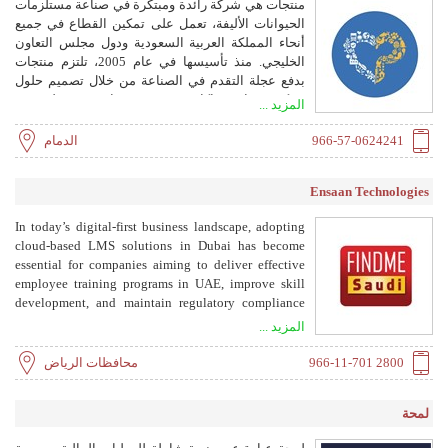
منتجات هي شركة رائدة ومبتكرة في صناعة مستلزمات
الحيوانات الأليفة، تعمل على تمكين القطاع في جميع
أنحاء المملكة العربية السعودية ودول مجلس التعاون
الخليجي. منذ تأسيسها في عام 2005، تلتزم منتجات
بدفع عجلة التقدم في الصناعة من خلال تصميم حلول
مبتكرة وبناء شراكات مجتمعية تساهم في خلق بيئة
المزيد ...
مستدامة وداعمة للحيوانات الأليفة.
966-57-0624241
الدمام
Ensaan Technologies
In today’s digital-first business landscape, adopting
cloud-based LMS solutions in Dubai has become
essential for companies aiming to deliver effective
employee training programs in UAE, improve skill
development, and maintain regulatory compliance
for corporate training. Platforms like Ensaan
المزيد ...
Technologies LMS enable organizations to
implement AI-driven personalized learning paths for
966-11-701 2800
محافظات الرياض
employees in Dubai, track performance with
advanced reporting and analytics in UAE LMS
لمحة
systems, and provide mobile-friendly learning
management systems for remote teams. As businesses