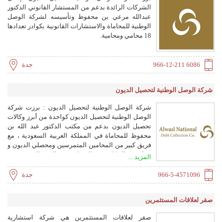
الشركات الرائدة بدعم من المستشار القانوني الدكتور
عبدالله مرعي بن محفوظ وتأسيسه لشركة الوصل
الوطنية للمحاماة والاستشارات القانونية بكوادر تعدادها
18 محامي ومحامية.
966-12-211 6086
جدة
شركة الوصل الوطنية لتحصيل الديون
شركة الوصل الوطنية لتحصيل الديون : برزت شركة
الوصل الوطنية لتحصيل الديون كواحدة من أبرز وكالات
تحصيل الديون بدعم من مكتب الدكتور عبد الله بن
محفوظ للمحاماة في المملكة العربية السعودية ، مع
فريق كبير من المحامين المتمرسين ومحصلي الديون و
شبكة من المكاتب في المنطقة. يقع المقر الرئيسي في
المزيد ...
جدة. كما أن لدينا فروعنا المحلية في أهم مدن المملكة
العربية السعودية في الرياض والدمام. لدى المجموعة
966-5-4571096
جدة
في خدمتها عدد من المحامين المتميزين وذوي الخبرة
والاستشاريين القانونيين ومحصلي الديون المدربين
صقر لعلاقات المستثمرين
تدريباً جيداً الذين يقدمون حلولاً عملية للمشاكل
القانونية مع مراعاة الأهداف التجارية لكل عميل. نحن
صقر لعلاقات المستثمرين هي شركة استشارية
مجهزون بفريق مختص من المساعدين القانونيين