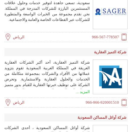
سعودية، تسعى جاهدة لتوفير خدمات وحلول علاقات
والموظفين الإداريين الذين يقدمون الدعم اللازم
المستثمرين البارزة للشركات المدرجة في المملكة.
للفريق القانوني. وبفضل هذه الجهود المشتركة ،
نحن نقدم مجموعة من الخبرات الواسعة والمتطورة
أصبحت الشركة لاعباً بارزاً في توفير الموارد القانونية
للشركات عبر القطاعات الخاصة والعامة والاجتماعية.
وموارد استرداد الديون لقطاعات الخدمات المالية
والشركات محلياً وإقليمياً وعالمياً.
966-567-778507
الرياض
شركة التميز العقارية
شركة التميز العقارية، أحد أكبر الشركات العقارية
العريقة في المملكة العربية السعودية تقوم بتزويد
عملائها من الأفراد والشركات بمجموعة متكاملة من
الخدمات والحلول العقارية والاستثمارية. وتحرض
الشركة على توظيف خبرتها العقارية للقيام بدور متميز
في المملكة العربية السعودية في مجال التسويق
المزيد ...
والحلول العقارية، وقد برزت الشركة كمسوق رائد في
تنظيم العديد من الخدمات المشتركة لمختلف
966-966-920001510
الرياض
القطاعات العامة في الخدمات التمويلية والعقارية
شركة أوائل المساكن السعودية
شركة أوائل المساكن السعودية ، أحدى الشركات