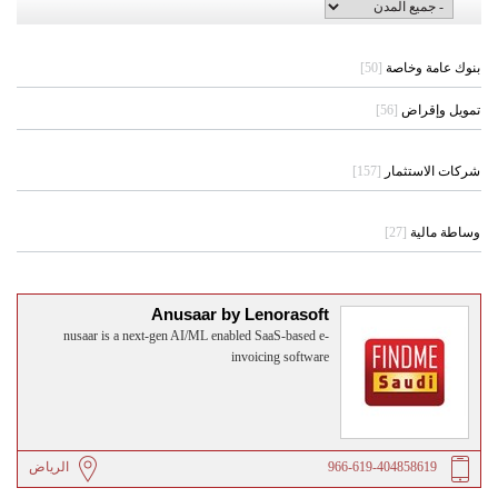
بنوك عامة وخاصة
[50]
تمويل وإقراض
[56]
شركات الاستثمار
[157]
وساطة مالية
[27]
Anusaar by Lenorasoft
nusaar is a next-gen AI/ML enabled SaaS-based e-
invoicing software
966-619-404858619
الرياض