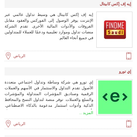
إيه إف إكس كابيتال
إيه إف إكس كابيتال هي وسيط تداول عالمي عبر
الإنترنت يوفر الوصول إلى الفوركس والعقود مقابل
الفروقات والأدوات المالية الأخرى. تقدم الشركة
منصات تداول وموارد تعليمية ودعمًا للعملاء للمتداولين
في جميع أنحاء العالم.
الرياض
إي تورو
إي تورو هي شركة وساطة وتداول اجتماعي متعددة
الأصول تقدم التداول والاستثمار في الأسهم والعملات
الرقمية وصناديق المؤشرات المتداولة والمؤشرات
والسلع والعملات. توفر منصة لتداول النسخ والمحافظ
الذكية وأدوات استثمار مدعومة بالذكاء الاصطناعي.
تأسست في عام 2007، وهي مرخصة في عدة دول
المزيد ...
وتخدم أكثر من 40 مليون مستخدم في 75 دولة.
الرياض