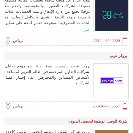
لمحة عبارة عن منصة شاملة للعمليات المالية مصممة
navigate hybrid work environments and a
خصيصًا للشركات الصغيرة والمتوسطة، وتقدم حلًا
multicultural workforce, the question arises: "How
موحدًا يجمع بين إدارة الإنفاق وأتمتة الحسابات الدائنة
can Dubai companies implement AI-powered and
والمدينة وتوقع التدفق النقدي والتكامل السلس مع
mobile-friendly LMS platforms from Ensaan
الخدمات المصرفية المفتوحة. تعمل لمحة على تمكين
Technologies to enhance training efficiency, ensure
الشركات الصغيرة والمتوسطة من تبسيط سير العمل
المزيد ...
compliance, and drive long-term employee
المالي لديها وتحسين رؤية التدفق النقدي وتحسين
performance in competitive industries?"
عملية اتخاذ القرار باستخدام رؤى مدعومة بالذكاء
966-11-0000000
الرياض
الاصطناعي وإعداد تقارير مالية في الوقت الفعلي.
بروكر عرب
بروكر عرب، تأسست سنة 2023، هو موقع تحليلي
لشركات التداول المرخصة في العالم العربي لمساعدة
الأشخاص المبتدأين والمحترفين على إختيار أفضل
الشركات
966-56-7656567
الرياض
شركة الوصل الوطنية لتحصيل الديون
برزت شركة الوصل الوطنية لتحصيل الديون كإحدى