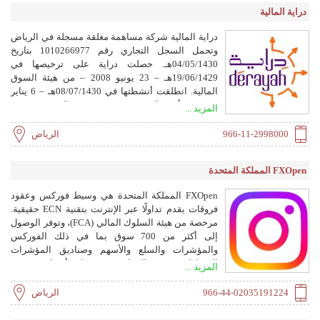
دراية المالية
دراية المالية شركة مساهمة مغلقة مسجلة في الرياض
وتحمل السجل التجاري رقم 1010266977 بتاريخ
04/05/1430هـ. حصلت دراية على ترخيصها في
19/06/1429هـ – 23 يونيو 2008 – من هيئة السوق
المالية. انطلقت أنشطتها في 08/07/1430هـ – 6 يناير
2009 – برأس مال قدره 499,470,390 ريال سعودي.
المزيد ...
966-11-2998000
الرياض
FXOpen المملكة المتحدة
FXOpen المملكة المتحدة هي وسيط فوركس وعقود
فروقات يقدم تداولًا عبر الإنترنت بتقنية ECN حقيقية.
مرخصة من هيئة السلوك المالي (FCA)، وتوفر الوصول
إلى أكثر من 700 سوق بما في ذلك الفوركس
والمؤشرات والسلع والأسهم وصناديق المؤشرات
المتداولة. يستفيد العملاء من فروقات أسعار منخفضة
المزيد ...
تبدأ من 0.0 نقطة، وتنفيذ فائق السرعة، واختيار منصات
تشمل MT4 وMT5 وTickTrader.
966-44-02035191224
الرياض