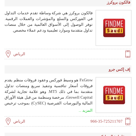
فالكون بروكرز
فالكون بروكرز هي شركة وساطة تقدم خدمات التداول
في الفوركس والسلع والمؤشرات والعملات الرقمية.
توفر الوصول إلى الأسواق العالمية من خلال منصات
تداول متقدمة وموارد تعليمية ودعم عملاء مخصص.
الرياض
إف إكس جرو
FxGrow هو وسيط فوركس وعقود فروقات منظم يقدم
فروقات أسعار تنافسية وتنفيذ سريع ومنصات تداول
متقدمة بما في ذلك MT5. وهو علامة تجارية لشركة
Growell Capital، مرخصة ومنظمة من قبل هيئة الأوراق
المالية والبورصات القبرصية (CySEC) بموجب ترخيص
CIF رقم 214/13.
المزيد ...
966-35-725211707
الرياض