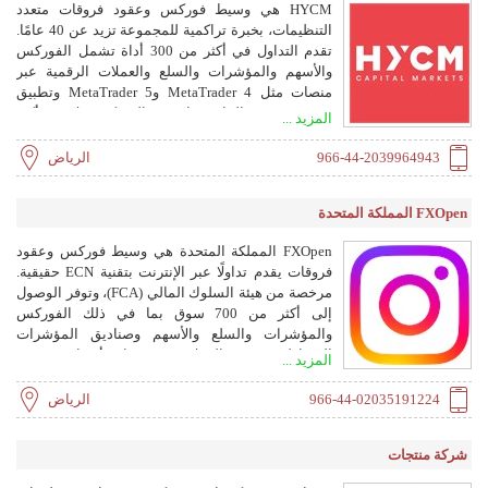
HYCM هي وسيط فوركس وعقود فروقات متعدد
التنظيمات، بخبرة تراكمية للمجموعة تزيد عن 40 عامًا.
تقدم التداول في أكثر من 300 أداة تشمل الفوركس
والأسهم والمؤشرات والسلع والعملات الرقمية عبر
منصات مثل MetaTrader 4 وMetaTrader 5 وتطبيق
HYCM Trader الخاص بها. تخدم الشركة عملاء في أكثر
المزيد ...
من 140 دولة وتخضع لتنظيم FCA وDFSA.
966-44-2039964943
الرياض
FXOpen المملكة المتحدة
FXOpen المملكة المتحدة هي وسيط فوركس وعقود
فروقات يقدم تداولًا عبر الإنترنت بتقنية ECN حقيقية.
مرخصة من هيئة السلوك المالي (FCA)، وتوفر الوصول
إلى أكثر من 700 سوق بما في ذلك الفوركس
والمؤشرات والسلع والأسهم وصناديق المؤشرات
المتداولة. يستفيد العملاء من فروقات أسعار منخفضة
المزيد ...
تبدأ من 0.0 نقطة، وتنفيذ فائق السرعة، واختيار منصات
تشمل MT4 وMT5 وTickTrader.
966-44-02035191224
الرياض
شركة منتجات