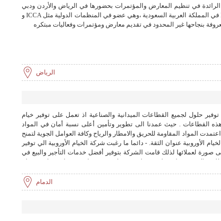
الرائدة في تنظيم المعارض والمؤتمرات بحضورها في الرياض والأردن ودبي
وبلغاريا . و هي المنظمة الوحيدة للـ MICE في المملكة العربية السعودية ،وهي عضو في المنظمات الدولية مثل ICCA و
الرياض
توفير حلول لجميع القطاعات الميدانية والصناعية اذ تعمل على توفير خيام
هذه القطاعات . حيث عمدنا الى تطوير وتأمين أعلى نسبة أمان في المواد
تمدت المواد المقاومة للحريق والامطار والرياح وكافة العوامل الجوية لتمنح
يام الأوروبية عنوان الثقة. - دائما ما رغبت شركة الخيام الأوروبية الي توفير
ى صورة لعملائها لذلك قامت الشركة بتوفير أفضل خدمات التأجير والبيع في
 للاحتفالات ). (خيام معارض تجارية). (خيام مستودعات ). (خيام منزلية) ( خيام
عسكرية ) ( بارتشين معارض ) ( خدمات مساندة ) (خيام واجهات زجاجية وشفافة ) مميزات الخيام الأوروبية 1- سهولة
الفك والتركيب والنقل 2- فواصل المونيوم بنظام اكتانورم الالمانى 3- إمكانية وصول عرض الخيمة او المستودع الى
الدمام
60متر بدون أعمدة داخلية مما يعطى اكبر قدر من استغلال المساحة الداخلية 4- تصميم المستودعات سواء كانت ثابتة
ان الصلبة وذات المساحات المختلفة والتي تسهل دخول معدات النقل والتوزيع
 بكل سهولة ويسر 5- نضمن عملاؤنا افضل جودة في الخامات مع افضل فنيين متخصصين من اعمالنا تنفيذ
مشروع تدريب رعد الشمال في مدينة الملك خالد العسكرية اكثر من 500 خيمة مجهزة للقوات المشاركة تنفيذ مشاريع