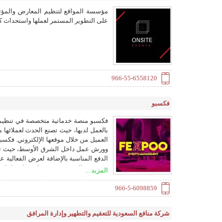
مؤسسة المواقع لتنظيم المعارض والمؤتمر
على التطوير المستمر لعملها واستحداث ك
966-55-6558120
فكسبو
فكسبو منصة خدماتية متخصصة في تنظيم الف
بالعمل لديها، حيث تصنع الحدث لعملائها 
العميل من خلال موقعها الإلكتروني. فكس
وورش عمل داخل الشرق الأوسط، حيث تقدم خ
الدفع المناسبة بالإضافة لعرض الفعالية عب
وتبقى مع الحدث مقدمة تقارير وإحصائيات 
المزيد ...
966-5-6098859
شركة منافع السعودية للتعقيم والتطهير وإدارة المرافق