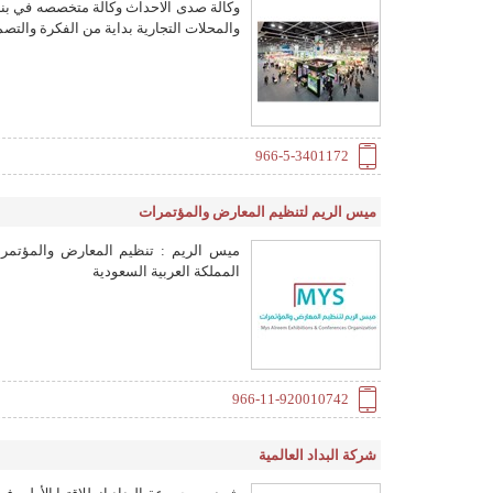
وكالة صدى الاحداث وكالة متخصصه في بنا
خيام لوزارة الدفاع بمكة المكرمة سنويا
والمحلات التجارية بداية من الفكرة والتصمي
الاحتفالات بمجموعة من الفنادق الكبرى (هو
0555786426 يسعدنا ويشرفنا تعاملكم معنا
966-5-3401172
ميس الريم لتنظيم المعارض والمؤتمرات
ميس الريم : تنظيم المعارض والمؤتمرا
المملكة العربية السعودية
966-11-920010742
شركة البداد العالمية