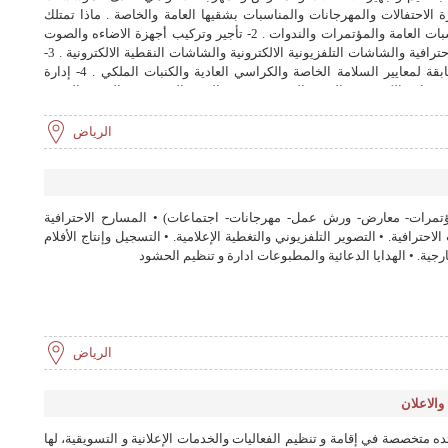
الاحتفالات والمهرجانات والمناسبات بشقيها العامة والخاصة . ماذا تمتلك
مجموعتنا : 1- تنظم وإدارة وتجهيز المناسبات العامة والمؤتمرات والندوات . 2- تأجير وتركيب أجهزة الاضاءه والصوت
والمسارح والجسور المعدنية ( الترس) الاحترافية والشاشات التلفزيونية الالكترونية والشاشات النقطية الالكترونية . 3-
تأمين و تأجير كراسي مدرجه متنقلة مطابقة لمعايير السلامة الخاصة والكراسي العادية والكنبات الملكي . 4- إدارة
خصيات الكرتونية والفرق الشعبية ونجوم الفن والمهرجين والحرف اليدوية
وعمل المسابقات والعاب الخفة واستضافة مقلدي الأصوات والمشاهير والفلكلور الشعبي و الشامي . 5- تنظيم مناسبات
وحفلات ذوي الاحتياجات الخاصة وحفلات التخرج والنجاح ورياض الأطفال والرسم على الوجه وعمل المراسم . 6- تأجير
الرياض
الشخصيات الكرتونية والألعاب الهوائية من نطيطات وزحليقة وملاعب الصابون . 7- تجهيز المناسبات الخاصة حسب ما
ح أو استراحات وتامين الضيافة اللازمة لها متعاونين في ذلك مع أفضل وأرقى
أجير وتركيب ( القاعات المتنقلة ـ والخيام الحديثة المقاومة للحريق والإمطار بمقاسات وأشكال
مختلفة . 9- تقديم الهدايا التشجيعية والجوائز والدروع التذكارية . 10- توفير المواد الدعائية ومواد الزينة من بالون ارضي
مؤتمرات- معارض- ورش عمل- مهرجانات- اجتماعات) • المسارح الاحترافية
حترافية. • التصوير التلفزيوني والتغطية الإعلامية. • التسجيل وإنتاج الأفلام
رجية. • الهدايا الدعائية والمطبوعات ادارة و تنظيم الحشود
الرياض
والاعلان
Y شركة سعودية رائده متخصصة في إقامة و تنظيم الفعاليات والخدمات الإعلانية و التسويقية، لها