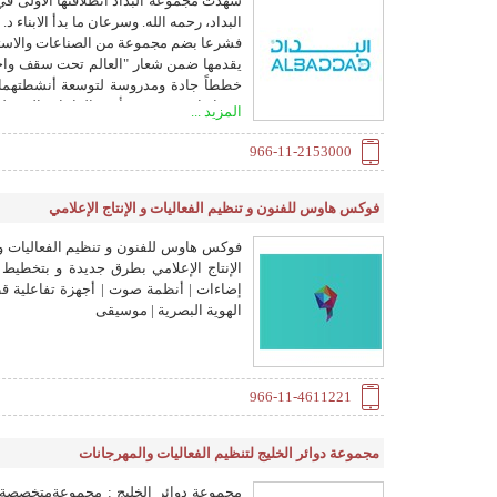
فشرعا بضم مجموعة من الصناعات والاستثما
يقدمها ضمن شعار "العالم تحت سقف واحد"
خططاً جادة ومدروسة لتوسعة أنشطتهما ف
خدماتها في توفير وتأجير القاعات المتنقل
المزيد ...
أعمدة وبأطوال لامتناهية. وتقوم بتجهيز
966-11-2153000
في التجهيزات العسكرية، والتطوير التجار
"البداد العالمية"، خدمات تأجير الملاحق ال
فوكس هاوس للفنون و تنظيم الفعاليات و الإنتاج الإعلامي
سواء في مشاريع التجارية مثل مواقع ا
العسكرية، ومراكز التفتيش الامنية النآئ
فوكس هاوس للفنون و تنظيم الفعاليات و ا
العامة، والمؤتمرات الخارجية وغيرها. ويت
فروعها في دبي، لتتوسع لاحقا وتتحول لسل
إضاءات | أنظمة صوت | أجهزة تفاعلية قطاع
الأسواق العربية وأسواق الشرق الأوسط وش
الهوية البصرية | موسيقى
الإقليمية أدركنا متطلبات الأسواق العالمي
966-11-4611221
مجموعة دوائر الخليج لتنظيم الفعاليات والمهرجانات
مجموعة دوائر الخليج : مجموعةمتخصصة ب