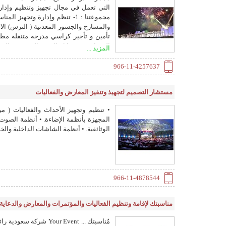
التي تعمل في مجال تجهيز وتنظيم وإدارة 
المسارح من خلال الفرق الترفيهية والش
المزيد ...
966-11-4257637
يطلبه العميل سواء منزلية أو قاعات أفرا
مستشار التصميم لتجهيذ وتنفيز المعارض والفعاليات
المطاعم والفنادق . 8- ت
• تنظيم وتجهيز الأحداث والفعاليات ( 
ومنطاد وروا قص هوائية وبوابات هوائية .
المجهزة بأنظمة الإضاءة. • أنظمة الصوت الا
الوثائقية. • أنظمة الشاشات الداخلية والخا
966-11-4878544
مناسبتك لإقامة وتنظيم الفعاليات والمؤتمرات والمعارض والدعاية 
مٌناسبتك ... our Event