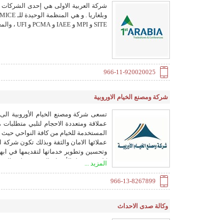
شركة العربية الاولى هي إحدى الشركات 
SITE و MPI و IAEE و PCMA و UFI ، والمعروفة بنجاحها غير المحدود في تقديم معارض ومؤتمرات وفعاليات مبتكره
966-11-920020025
شركة ومصنع الخيام الاوروبية
تسعى شركة ومصنع الخيام الأوروبية الى 
عملاقة ومتعددة الاحجام لتلبي متطلبات 
المستخدمة للخيام من كافة النواحي حيث اع
عملائها الامان والثقة وبذلك تكون شركة الخ
وتحسين وتطوير خدماتها لتقديمها في ابه
كافة فروعها بالأقسام الاتية : (خيام ملكية
المزيد ...
966-13-8267899
ام متنقلة من الخيام المقاومة ذات الجدر
وكالة صدى الاحداث
داخل الخيمة