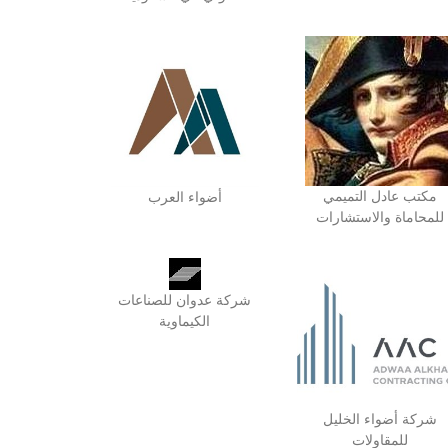
مكتب عادل التميمي
أضواء العرب
للمحاماة والاستشارات
شركة عدوان للصناعات
الكيماوية
شركة أضواء الخليل
للمقاولات