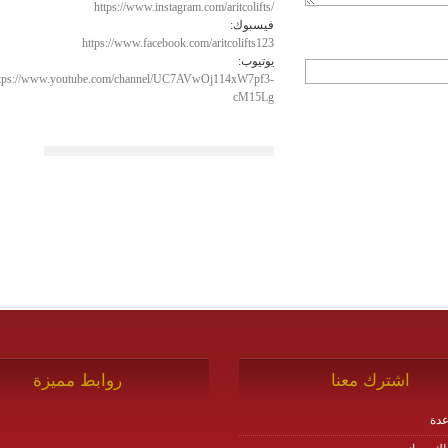
https://www.instagram.com/aritcolifts/
فيسبوك:
https://www.facebook.com/aritcolifts123
يوتيوب:
ttps://www.youtube.com/channel/UC7AVwOj114xW7pf3-
cM15Lg
اشترك معنا
روابط مميزة
دة