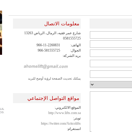
معلومات الاتصال
شارع عمر فقيه، الرمال، الرياض 13263
0581555725
الهاتف:
966-11-2260831
الجوال:
966-581555725
بريد الشركة:
يمكنك تحديث الصفحة لرؤية أوضح للبريد
مواقع التواصل الإجتماعي
الموقع الالكتروني:
http://www.lifts.com.sa
تويتر:
https://twitter.com/Aritcolifts
انستغرام: