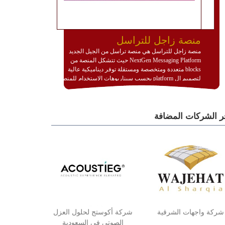
منصة زاجل للتراسل
منصة زاجل للتراسل هي منصة تراسل من الجيل الجديد
NextGen Messaging Platform حيث تتشكل المنصة من
blocks متعددة ومتخصصة ومستقلة توفر ديناميكية عالية
لتصميم ال platform بحسب سيناريوهات الاستخدام للمنصة
وتتوافق مع النشر والاستثمار ضمن بيئة استضافة dedicated
او cloud او hybrid. منصة زاجل شديدة الديناميكية وتتيح عبر
مكونات البناء الخاصة بها (building blocks) تشكيل المنصة
ر الشركات المضافة
تخدم أي سيناريو تراسل مهما كان معقدا عبر إضافة ومعايرة
عناصر ديناميكية (dynamic items) وتجهيز إعدادات التواصل
بين ال items وترك الأمر لمنصة زاجل للقيام بالباقي.
للاطلاع على كافة التفاصيل عبر الموقع :
http://www.plutosms.com/zagel
شركة واجهات الشرقية
شركة أكوستج لحلول العزل
الصوتي في السعودية