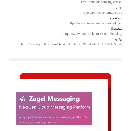
https://mullak.housing.gov.sa/
تويتر:
https://twitter.com/mullak_sa
انستغرام:
https://www.instagram.com/mullak_sa/
فيسبوك:
https://www.facebook.com/SaudiHousing/
يوتيوب:
https://www.youtube.com/channel/UCN9w7PUmEa4CE8MMs6RN_5w