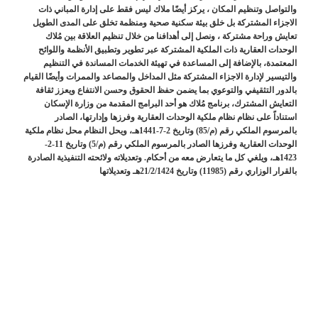
والتواصل وتنظيم المكان ، يركز أيضًا ملاك ليس فقط على إدارة المباني ذات
الاجزاء المشتركة بل خلق بيئة سكنية صحية ومنظمة تخلق على المدى الطويل
تعايش وراحة مشتركة ، ونصل إلى أهدافنا من خلال تنظيم العلاقة بين مُلاك
الوحدات العقارية ذات الملكية المشتركة عبر تطوير وتطبيق الأنظمة واللوائح
المعتمدة، بالإضافة إلى المساعدة في تهيئة الخدمات المساندة في التنظيم
والتيسير لإدارة الاجزاء المشتركة مثل المداخل والمصاعد والممرات وأيضًا القيام
بالدور التثقيفي والتوعوي بما يضمن حفظ الحقوق وحسن الانتفاع ويعزز ثقافة
التعايش المشترك، برنامج مُلاك هو أحد البرامج المقدمة من وزارة الإسكان
استناداً على نظام نظام ملكية الوحدات العقارية وفرزها وإدارتها، الصادر
بالمرسوم الملكي رقم (م/85) وتاريخ 2-7-1441هـ، ويحل النظام محل نظام ملكية
الوحدات العقارية وفرزها الصادر بالمرسوم الملكي رقم (م/5) وتاريخ 11-2-
1423هـ، ويلغي كل ما يتعارض معه من أحكام. وتعديلاته ولائحته التنفيذية الصادرة
بالقرار الوزاري رقم (11985) وتاريخ 21/2/1424هـ وتعديلاتها