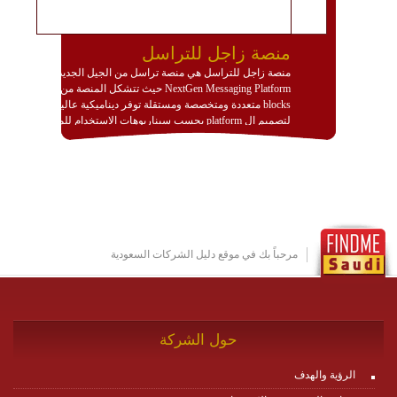
منصة زاجل للتراسل
منصة زاجل للتراسل هي منصة تراسل من الجيل الجديد
NextGen Messaging Platform حيث تتشكل المنصة من
blocks متعددة ومتخصصة ومستقلة توفر ديناميكية عالية
لتصميم ال platform بحسب سيناريوهات الاستخدام للمنصة
وتتوافق مع النشر والاستثمار ضمن بيئة استضافة dedicated
او cloud او hybrid. منصة زاجل شديدة الديناميكية وتتيح عبر
مكونات البناء الخاصة بها (building blocks) تشكيل المنصة
تخدم أي سيناريو تراسل مهما كان معقدا عبر إضافة ومعايرة
عناصر ديناميكية (dynamic items) وتجهيز إعدادات التواصل
بين ال items وترك الأمر لمنصة زاجل للقيام بالباقي.
للاطلاع على كافة التفاصيل عبر الموقع :
http://www.plutosms.com/zagel
مرحباً بك في موقع دليل الشركات السعودية
حول الشركة
الرؤية والهدف