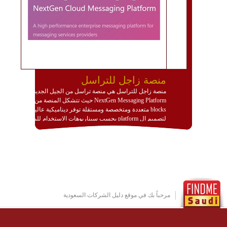
منصة زاجل للتراسل
منصة زاجل للتراسل هي منصة تراسل من الجيل الجديد
NextGen Messaging Platform حيث تتشكل المنصة من
blocks متعددة ومتخصصة ومستقلة توفر ديناميكية عالية
لتصميم ال platform بحسب سيناريوهات الاستخدام للمنصة
وتتوافق مع النشر والاستثمار ضمن بيئة استضافة dedicated
او cloud او hybrid. منصة زاجل شديدة الديناميكية وتتيح عبر
مكونات البناء الخاصة بها (building blocks) تشكيل المنصة
تخدم أي سيناريو تراسل مهما كان معقدا عبر إضافة ومعايرة
عناصر ديناميكية (dynamic items) وتجهيز إعدادات التواصل
بين ال items وترك الأمر لمنصة زاجل للقيام بالباقي.
للاطلاع على كافة التفاصيل عبر الموقع :
http://www.plutosms.com/zagel
مرحباً بك في موقع دليل الشركات السعودية