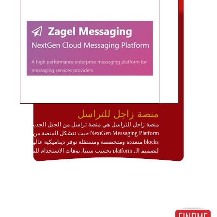
منصة زاجل للتراسل
منصة زاجل للتراسل هي منصة تراسل من الجيل الجديد
NextGen Messaging Platform حيث تتشكل المنصة من
blocks متعددة ومتخصصة ومستقلة توفر ديناميكية عالية
لتصميم ال platform بحسب سيناريوهات الاستخدام للمنصة
وتتوافق مع النشر والاستثمار ضمن بيئة استضافة dedicated
او cloud او hybrid. منصة زاجل شديدة الديناميكية وتتيح عبر
مكونات البناء الخاصة بها (building blocks) تشكيل المنصة
تخدم أي سيناريو تراسل مهما كان معقدا عبر إضافة ومعايرة
عناصر ديناميكية (dynamic items) وتجهيز إعدادات التواصل
بين ال items وترك الأمر لمنصة زاجل للقيام بالباقي.
للاطلاع على كافة التفاصيل عبر الموقع :