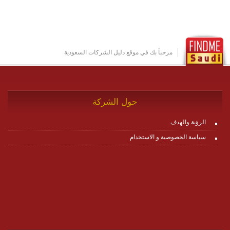
مكونات البناء الخاصة بها (building blocks) تشكيل المنصة
تخدم أي سيناريو تراسل مهما كان معقدا عبر إضافة ومعايرة
عناصر ديناميكية (dynamic items) وتجهيز إعدادات التواصل
بين ال items وترك الأمر لمنصة زاجل للقيام بالباقي.
للاطلاع على كافة التفاصيل عبر الموقع :
http://www.plutosms.com/zagel
مرحباً بك في موقع دليل الشركات السعودية
حول الشركة
الرؤية والهدف
سياسة الخصوصية و الاستخدام