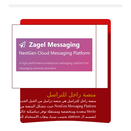
منصة زاجل للتراسل
منصة زاجل للتراسل هي منصة تراسل من الجيل الجديد
NextGen Messaging Platform حيث تتشكل المنصة من
blocks متعددة ومتخصصة ومستقلة توفر ديناميكية عالية
لتصميم ال platform بحسب سيناريوهات الاستخدام للمنصة
وتتوافق مع النشر والاستثمار ضمن بيئة استضافة dedicated
او cloud او hybrid. منصة زاجل شديدة الديناميكية وتتيح عبر