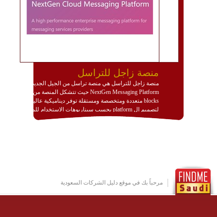
منصة زاجل للتراسل
منصة زاجل للتراسل هي منصة تراسل من الجيل الجديد
NextGen Messaging Platform حيث تتشكل المنصة من
blocks متعددة ومتخصصة ومستقلة توفر ديناميكية عالية
لتصميم ال platform بحسب سيناريوهات الاستخدام للمنصة
وتتوافق مع النشر والاستثمار ضمن بيئة استضافة dedicated
او cloud او hybrid. منصة زاجل شديدة الديناميكية وتتيح عبر
مكونات البناء الخاصة بها (building blocks) تشكيل المنصة
تخدم أي سيناريو تراسل مهما كان معقدا عبر إضافة ومعايرة
عناصر ديناميكية (dynamic items) وتجهيز إعدادات التواصل
بين ال items وترك الأمر لمنصة زاجل للقيام بالباقي.
للاطلاع على كافة التفاصيل عبر الموقع :
http://www.plutosms.com/zagel
مرحباً بك في موقع دليل الشركات السعودية