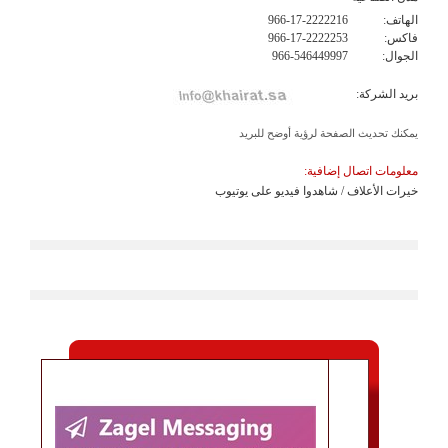
الهاتف:
966-17-2222216
فاكس:
966-17-2222253
الجوال:
966-546449997
بريد الشركة:
يمكنك تحديث الصفحة لرؤية أوضح للبريد
معلومات اتصال إضافية:
خيرات الأعلاف / شاهدوا فيديو على يوتيوب