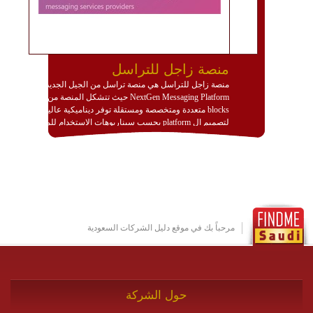
منصة زاجل للتراسل
منصة زاجل للتراسل هي منصة تراسل من الجيل الجديد
NextGen Messaging Platform حيث تتشكل المنصة من
blocks متعددة ومتخصصة ومستقلة توفر ديناميكية عالية
لتصميم ال platform بحسب سيناريوهات الاستخدام للمنصة
وتتوافق مع النشر والاستثمار ضمن بيئة استضافة dedicated
او cloud او hybrid. منصة زاجل شديدة الديناميكية وتتيح عبر
مكونات البناء الخاصة بها (building blocks) تشكيل المنصة
تخدم أي سيناريو تراسل مهما كان معقدا عبر إضافة ومعايرة
عناصر ديناميكية (dynamic items) وتجهيز إعدادات التواصل
بين ال items وترك الأمر لمنصة زاجل للقيام بالباقي.
للاطلاع على كافة التفاصيل عبر الموقع :
http://www.plutosms.com/zagel
مرحباً بك في موقع دليل الشركات السعودية
حول الشركة