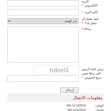
البريد
الالكتروني
*
تأكيد البريد
*
كيف تفضل أن
نتصل بك؟
*
رسالة
*
يرجى كتابة الرموز
التي تراها ضمن
مربع النصوص
*
معلومات الاتصال
الهاتف:
966-54-5439291
الجوال:
966-545439291