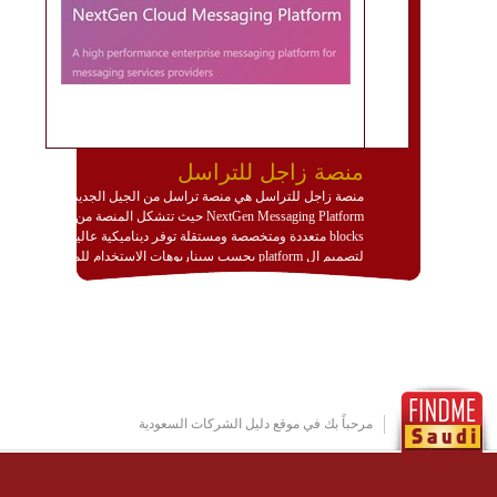
منصة زاجل للتراسل
منصة زاجل للتراسل هي منصة تراسل من الجيل الجديد
NextGen Messaging Platform حيث تتشكل المنصة من
blocks متعددة ومتخصصة ومستقلة توفر ديناميكية عالية
لتصميم ال platform بحسب سيناريوهات الاستخدام للمنصة
وتتوافق مع النشر والاستثمار ضمن بيئة استضافة dedicated
او cloud او hybrid. منصة زاجل شديدة الديناميكية وتتيح عبر
مكونات البناء الخاصة بها (building blocks) تشكيل المنصة
تخدم أي سيناريو تراسل مهما كان معقدا عبر إضافة ومعايرة
عناصر ديناميكية (dynamic items) وتجهيز إعدادات التواصل
بين ال items وترك الأمر لمنصة زاجل للقيام بالباقي.
للاطلاع على كافة التفاصيل عبر الموقع :
http://www.plutosms.com/zagel
مرحباً بك في موقع دليل الشركات السعودية