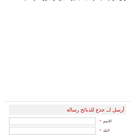
أرسل لــ جذع للذبائح رسالة
الاسم
*
البلد
*