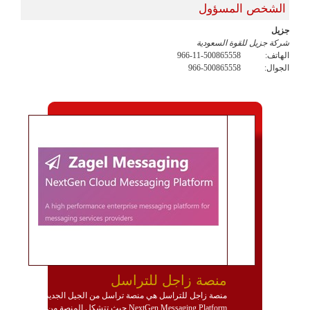
الشخص المسؤول
جزيل
شركة جزيل للقوة السعودية
الهاتف:
966-11-500865558
الجوال:
966-500865558
منصة زاجل للتراسل
منصة زاجل للتراسل هي منصة تراسل من الجيل الجديد
NextGen Messaging Platform حيث تتشكل المنصة من