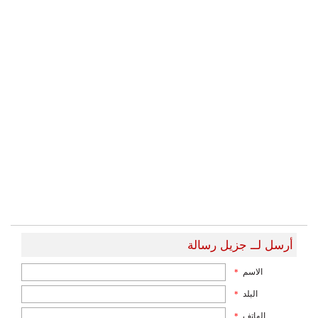
أرسل لــ جزيل رسالة
الاسم
*
البلد
*
الهاتف
*