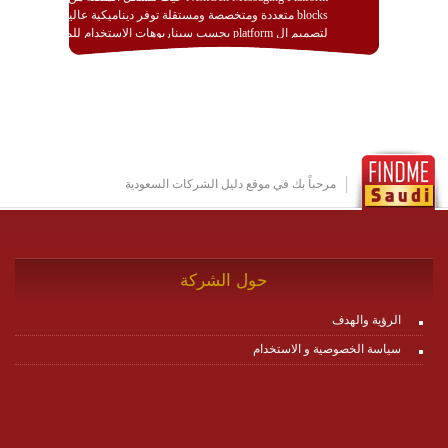
blocks متعددة ومتخصصة ومستقلة توفر ديناميكية عالية
لتصميم ال platform بحسب سيناريوهات الاستخدام للمنصة
وتتوافق مع النشر والاستثمار ضمن بيئة استضافة dedicated
او cloud او hybrid. منصة زاجل شديدة الديناميكية وتتيح عبر
مكونات البناء الخاصة بها (building blocks) تشكيل المنصة
تخدم أي سيناريو تراسل مهما كان معقدا عبر إضافة ومعايرة
عناصر ديناميكية (dynamic items) وتجهيز إعدادات التواصل
بين ال items وترك الأمر لمنصة زاجل للقيام بالباقي.
للاطلاع على كافة التفاصيل عبر الموقع :
http://www.plutosms.com/zagel
مرحباً بك في موقع دليل الشركات السعودية
حول الشركة
الرؤية والهدف
سياسة الخصوصية و الاستخدام