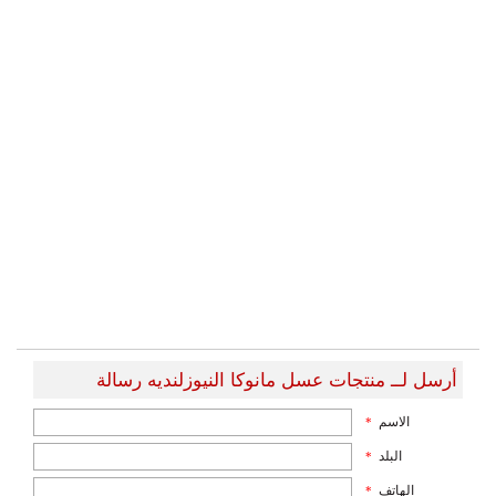
أرسل لــ منتجات عسل مانوكا النيوزلنديه رسالة
الاسم
*
البلد
*
الهاتف
*