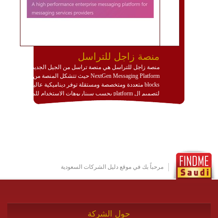
منصة زاجل للتراسل
منصة زاجل للتراسل هي منصة تراسل من الجيل الجديد
NextGen Messaging Platform حيث تتشكل المنصة من
blocks متعددة ومتخصصة ومستقلة توفر ديناميكية عالية
لتصميم ال platform بحسب سيناريوهات الاستخدام للمنصة
وتتوافق مع النشر والاستثمار ضمن بيئة استضافة dedicated
او cloud او hybrid. منصة زاجل شديدة الديناميكية وتتيح عبر
مكونات البناء الخاصة بها (building blocks) تشكيل المنصة
تخدم أي سيناريو تراسل مهما كان معقدا عبر إضافة ومعايرة
عناصر ديناميكية (dynamic items) وتجهيز إعدادات التواصل
بين ال items وترك الأمر لمنصة زاجل للقيام بالباقي.
للاطلاع على كافة التفاصيل عبر الموقع :
http://www.plutosms.com/zagel
مرحباً بك في موقع دليل الشركات السعودية
حول الشركة