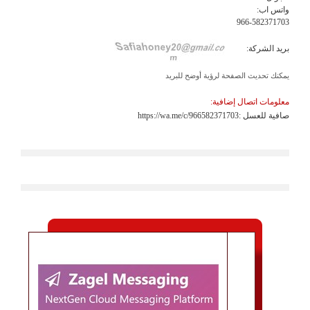
واتس اب:
966-582371703
بريد الشركة:
يمكنك تحديث الصفحة لرؤية أوضح للبريد
معلومات اتصال إضافية:
صافية للعسل :https://wa.me/c/966582371703