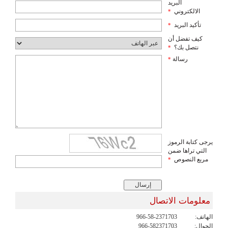
البريد
الالكتروني
*
تأكيد البريد
*
كيف تفضل أن
نتصل بك؟
*
رسالة
*
يرجى كتابة الرموز
التي تراها ضمن
مربع النصوص
*
معلومات الاتصال
الهاتف:
966-58-2371703
الجوال:
966-582371703