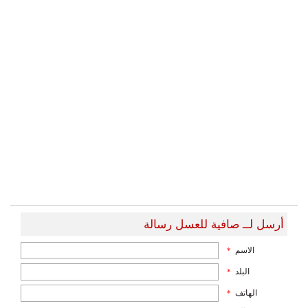
أرسل لــ صافية للعسل رسالة
الاسم
*
البلد
*
الهاتف
*