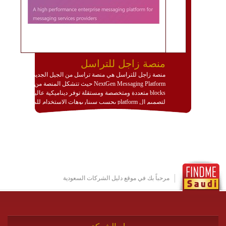
منصة زاجل للتراسل
منصة زاجل للتراسل هي منصة تراسل من الجيل الجديد
NextGen Messaging Platform حيث تتشكل المنصة من
blocks متعددة ومتخصصة ومستقلة توفر ديناميكية عالية
لتصميم ال platform بحسب سيناريوهات الاستخدام للمنصة
وتتوافق مع النشر والاستثمار ضمن بيئة استضافة dedicated
او cloud او hybrid. منصة زاجل شديدة الديناميكية وتتيح عبر
مكونات البناء الخاصة بها (building blocks) تشكيل المنصة
تخدم أي سيناريو تراسل مهما كان معقدا عبر إضافة ومعايرة
عناصر ديناميكية (dynamic items) وتجهيز إعدادات التواصل
بين ال items وترك الأمر لمنصة زاجل للقيام بالباقي.
للاطلاع على كافة التفاصيل عبر الموقع :
http://www.plutosms.com/zagel
مرحباً بك في موقع دليل الشركات السعودية