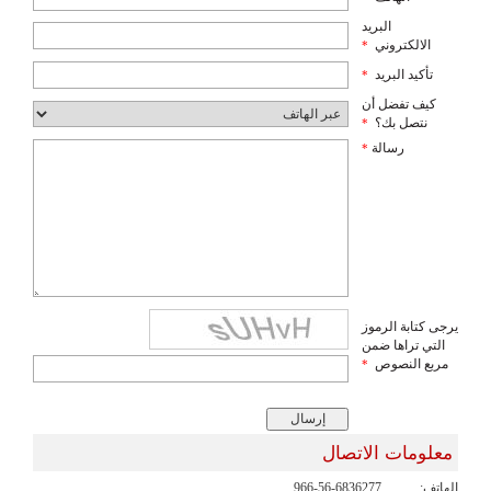
البريد
الالكتروني
*
تأكيد البريد
*
كيف تفضل أن
نتصل بك؟
*
رسالة
*
يرجى كتابة الرموز
التي تراها ضمن
مربع النصوص
*
معلومات الاتصال
الهاتف:
966-56-6836277