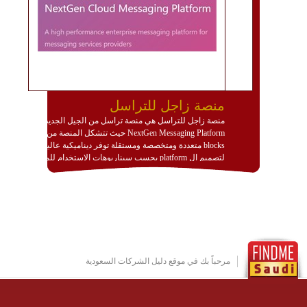
منصة زاجل للتراسل
منصة زاجل للتراسل هي منصة تراسل من الجيل الجديد
NextGen Messaging Platform حيث تتشكل المنصة من
blocks متعددة ومتخصصة ومستقلة توفر ديناميكية عالية
لتصميم ال platform بحسب سيناريوهات الاستخدام للمنصة
وتتوافق مع النشر والاستثمار ضمن بيئة استضافة dedicated
او cloud او hybrid. منصة زاجل شديدة الديناميكية وتتيح عبر
مكونات البناء الخاصة بها (building blocks) تشكيل المنصة
تخدم أي سيناريو تراسل مهما كان معقدا عبر إضافة ومعايرة
عناصر ديناميكية (dynamic items) وتجهيز إعدادات التواصل
بين ال items وترك الأمر لمنصة زاجل للقيام بالباقي.
للاطلاع على كافة التفاصيل عبر الموقع :
http://www.plutosms.com/zagel
مرحباً بك في موقع دليل الشركات السعودية