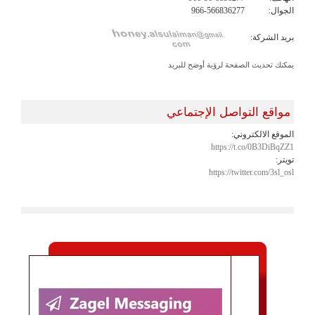
الجوال:
966-566836277
بريد الشركة:
يمكنك تحديث الصفحة لرؤية أوضح للبريد
مواقع التواصل الإجتماعي
الموقع الالكتروني:
https://t.co/0B3DiBqZZ1
تويتر:
https://twitter.com/3sl_osl