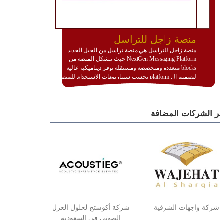
منصة زاجل للتراسل
منصة زاجل للتراسل هي منصة تراسل من الجيل الجديد
NextGen Messaging Platform حيث تتشكل المنصة من
blocks متعددة ومتخصصة ومستقلة توفر ديناميكية عالية
لتصميم ال platform بحسب سيناريوهات الاستخدام للمنصة
وتتوافق مع النشر والاستثمار ضمن بيئة استضافة dedicated
او cloud او hybrid. منصة زاجل شديدة الديناميكية وتتيح عبر
مكونات البناء الخاصة بها (building blocks) تشكيل المنصة
ر الشركات المضافة
تخدم أي سيناريو تراسل مهما كان معقدا عبر إضافة ومعايرة
عناصر ديناميكية (dynamic items) وتجهيز إعدادات التواصل
بين ال items وترك الأمر لمنصة زاجل للقيام بالباقي.
للاطلاع على كافة التفاصيل عبر الموقع :
http://www.plutosms.com/zagel
شركة واجهات الشرقية
شركة أكوستج لحلول العزل
الصوتي في السعودية