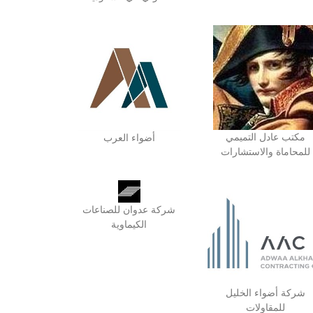
مكتب عادل التميمي
أضواء العرب
للمحاماة والاستشارات
شركة عدوان للصناعات
الكيماوية
شركة أضواء الخليل
للمقاولات