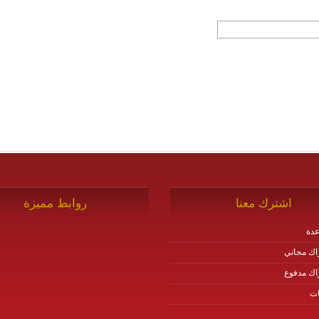
اشترك معنا
روابط مميزة
دة
اك مجاني
اك مدفوع
ات