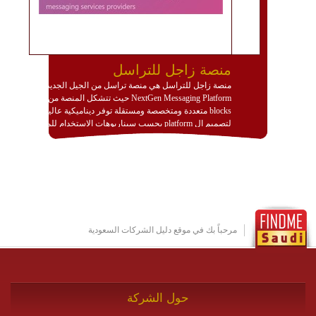
منصة زاجل للتراسل
منصة زاجل للتراسل هي منصة تراسل من الجيل الجديد
NextGen Messaging Platform حيث تتشكل المنصة من
blocks متعددة ومتخصصة ومستقلة توفر ديناميكية عالية
لتصميم ال platform بحسب سيناريوهات الاستخدام للمنصة
وتتوافق مع النشر والاستثمار ضمن بيئة استضافة dedicated
او cloud او hybrid. منصة زاجل شديدة الديناميكية وتتيح عبر
مكونات البناء الخاصة بها (building blocks) تشكيل المنصة
تخدم أي سيناريو تراسل مهما كان معقدا عبر إضافة ومعايرة
عناصر ديناميكية (dynamic items) وتجهيز إعدادات التواصل
بين ال items وترك الأمر لمنصة زاجل للقيام بالباقي.
للاطلاع على كافة التفاصيل عبر الموقع :
http://www.plutosms.com/zagel
مرحباً بك في موقع دليل الشركات السعودية
حول الشركة