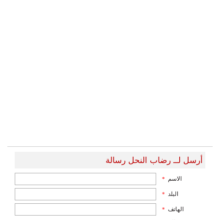
أرسل لــ رضاب النحل رسالة
الاسم
*
البلد
*
الهاتف
*