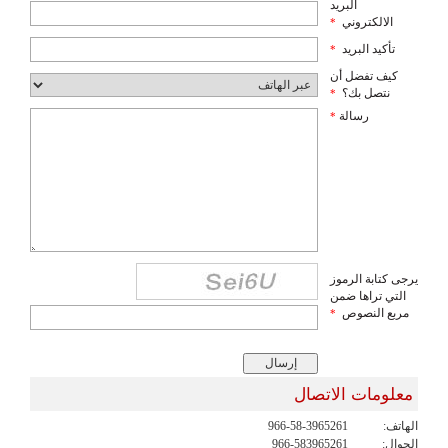
البريد
الالكتروني
*
تأكيد البريد
*
كيف تفضل أن
نتصل بك؟
*
رسالة
*
يرجى كتابة الرموز
التي تراها ضمن
مربع النصوص
*
معلومات الاتصال
الهاتف:
966-58-3965261
الجوال:
966-583965261