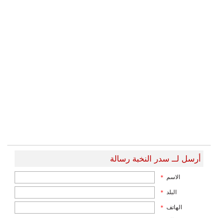
أرسل لــ سدر النخبة رسالة
الاسم
*
البلد
*
الهاتف
*