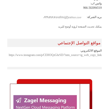
واتس اب:
966-502094519
بريد الشركة:
يمكنك تحديث الصفحة لرؤية أوضح للبريد
مواقع التواصل الإجتماعي
الموقع الالكتروني:
https://www.instagram.com/p/CEHOQzGhrSD/?utm_source=ig_web_copy_link