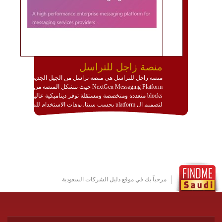
منصة زاجل للتراسل
منصة زاجل للتراسل هي منصة تراسل من الجيل الجديد
NextGen Messaging Platform حيث تتشكل المنصة من
blocks متعددة ومتخصصة ومستقلة توفر ديناميكية عالية
لتصميم ال platform بحسب سيناريوهات الاستخدام للمنصة
وتتوافق مع النشر والاستثمار ضمن بيئة استضافة dedicated
او cloud او hybrid. منصة زاجل شديدة الديناميكية وتتيح عبر
مكونات البناء الخاصة بها (building blocks) تشكيل المنصة
تخدم أي سيناريو تراسل مهما كان معقدا عبر إضافة ومعايرة
عناصر ديناميكية (dynamic items) وتجهيز إعدادات التواصل
بين ال items وترك الأمر لمنصة زاجل للقيام بالباقي.
للاطلاع على كافة التفاصيل عبر الموقع :
http://www.plutosms.com/zagel
مرحباً بك في موقع دليل الشركات السعودية