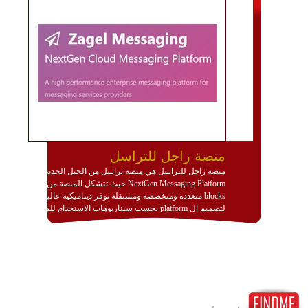
منصة زاجل للتراسل
منصة زاجل للتراسل هي منصة تراسل من الجيل الجديد
NextGen Messaging Platform حيث تتشكل المنصة من
blocks متعددة ومتخصصة ومستقلة توفر ديناميكية عالية
لتصميم ال platform بحسب سيناريوهات الاستخدام للمنصة
وتتوافق مع النشر والاستثمار ضمن بيئة استضافة dedicated
او cloud او hybrid. منصة زاجل شديدة الديناميكية وتتيح عبر
مكونات البناء الخاصة بها (building blocks) تشكيل المنصة
تخدم أي سيناريو تراسل مهما كان معقدا عبر إضافة ومعايرة
عناصر ديناميكية (dynamic items) وتجهيز إعدادات التواصل
بين ال items وترك الأمر لمنصة زاجل للقيام بالباقي.
للاطلاع على كافة التفاصيل عبر الموقع :
http://www.plutosms.com/zagel