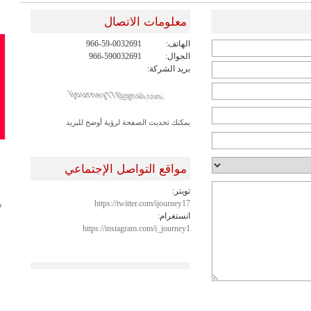
معلومات الاتصال
الهاتف:
966-59-0032691
الجوال:
966-590032691
بريد الشركة:
يمكنك تحديث الصفحة لرؤية أوضح للبريد
مواقع التواصل الإجتماعي
تويتر:
https://twitter.com/ijourney17
ش
انستغرام:
https://instagram.com/i_journey1