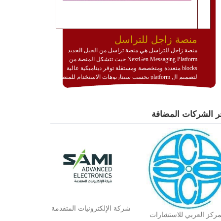
منصة زاجل للتراسل
منصة زاجل للتراسل هي منصة تراسل من الجيل الجديد
NextGen Messaging Platform حيث تتشكل المنصة من
blocks متعددة ومتخصصة ومستقلة توفر ديناميكية عالية
لتصميم ال platform بحسب سيناريوهات الاستخدام للمنصة
وتتوافق مع النشر والاستثمار ضمن بيئة استضافة dedicated
او cloud او hybrid. منصة زاجل شديدة الديناميكية وتتيح عبر
مكونات البناء الخاصة بها (building blocks) تشكيل المنصة
ر الشركات المضافة
تخدم أي سيناريو تراسل مهما كان معقدا عبر إضافة ومعايرة
عناصر ديناميكية (dynamic items) وتجهيز إعدادات التواصل
بين ال items وترك الأمر لمنصة زاجل للقيام بالباقي.
للاطلاع على كافة التفاصيل عبر الموقع :
http://www.plutosms.com/zagel
شركة الإلكترونيات المتقدمة
مركز العربي للاستشارات