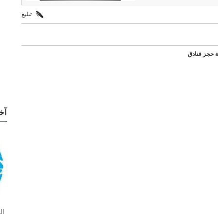
تبليغ
ة حجز فنادق
آخ
ال