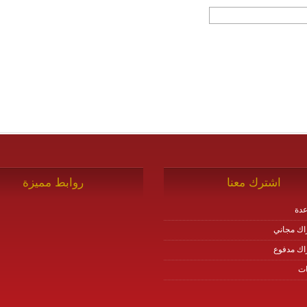
اشترك معنا
روابط مميزة
دة
اك مجاني
اك مدفوع
ات