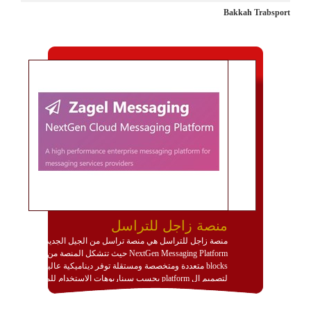
Bakkah Trabsport
منصة زاجل للتراسل
منصة زاجل للتراسل هي منصة تراسل من الجيل الجديد
NextGen Messaging Platform حيث تتشكل المنصة من
blocks متعددة ومتخصصة ومستقلة توفر ديناميكية عالية
لتصميم ال platform بحسب سيناريوهات الاستخدام للمنصة
وتتوافق مع النشر والاستثمار ضمن بيئة استضافة dedicated
او cloud او hybrid. منصة زاجل شديدة الديناميكية وتتيح عبر