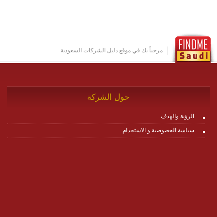
مكونات البناء الخاصة بها (building blocks) تشكيل المنصة
تخدم أي سيناريو تراسل مهما كان معقدا عبر إضافة ومعايرة
عناصر ديناميكية (dynamic items) وتجهيز إعدادات التواصل
بين ال items وترك الأمر لمنصة زاجل للقيام بالباقي.
للاطلاع على كافة التفاصيل عبر الموقع :
http://www.plutosms.com/zagel
مرحباً بك في موقع دليل الشركات السعودية
حول الشركة
الرؤية والهدف
سياسة الخصوصية و الاستخدام