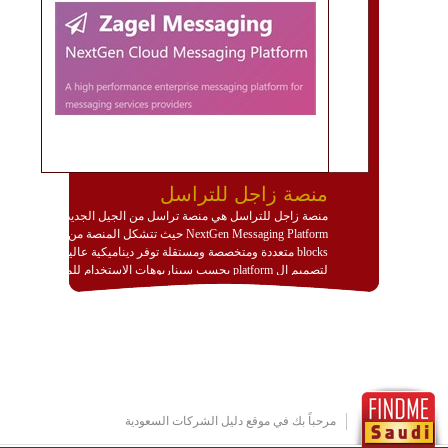
منصة زاجل للتراسل
منصة زاجل للتراسل هي منصة تراسل من الجيل الجديد
NextGen Messaging Platform حيث تتشكل المنصة من
blocks متعددة ومتخصصة ومستقلة توفر ديناميكية عالية
لتصميم ال platform بحسب سيناريوهات الاستخدام للمنصة
وتتوافق مع النشر والاستثمار ضمن بيئة استضافة dedicated
او cloud او hybrid. منصة زاجل شديدة الديناميكية وتتيح عبر
مكونات البناء الخاصة بها (building blocks) تشكيل المنصة
تخدم أي سيناريو تراسل مهما كان معقدا عبر إضافة ومعايرة
عناصر ديناميكية (dynamic items) وتجهيز إعدادات التواصل
بين ال items وترك الأمر لمنصة زاجل للقيام بالباقي.
للاطلاع على كافة التفاصيل عبر الموقع :
http://www.plutosms.com/zagel
مرحباً بك في موقع دليل الشركات السعودية