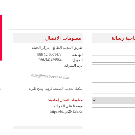
احية رسالة
معلومات الاتصال
طريق المدينة الطالع - مركز الحياة
الهاتف:
966-12-6501477
الجوال:
966-542439564
بريد الشركة:
ش
يمكنك تحديث الصفحة لرؤية أوضح للبريد
معلومات اتصال إضافية:
موقعنا على الخرائط
https://bit.ly/2NE83R3