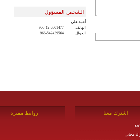
الشخص المسؤول
أحمد على
الهاتف:
966-12-6501477
الجوال:
966-542439564
اشترك معنا
روابط مميزة
دة
اك مجاني