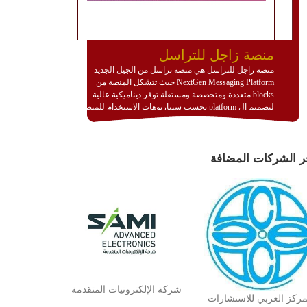
منصة زاجل للتراسل
منصة زاجل للتراسل هي منصة تراسل من الجيل الجديد
NextGen Messaging Platform حيث تتشكل المنصة من
blocks متعددة ومتخصصة ومستقلة توفر ديناميكية عالية
لتصميم ال platform بحسب سيناريوهات الاستخدام للمنصة
وتتوافق مع النشر والاستثمار ضمن بيئة استضافة dedicated
او cloud او hybrid. منصة زاجل شديدة الديناميكية وتتيح عبر
مكونات البناء الخاصة بها (building blocks) تشكيل المنصة
ر الشركات المضافة
تخدم أي سيناريو تراسل مهما كان معقدا عبر إضافة ومعايرة
عناصر ديناميكية (dynamic items) وتجهيز إعدادات التواصل
بين ال items وترك الأمر لمنصة زاجل للقيام بالباقي.
للاطلاع على كافة التفاصيل عبر الموقع :
http://www.plutosms.com/zagel
شركة الإلكترونيات المتقدمة
مركز العربي للاستشارات