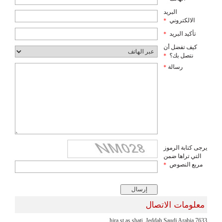
البريد
الالكتروني
*
تأكيد البريد
*
كيف تفضل أن
نتصل بك؟
*
رسالة
*
يرجى كتابة الرموز
التي تراها ضمن
مربع النصوص
*
معلومات الاتصال
7633 hira st as shati, Jeddah Saudi Arabia