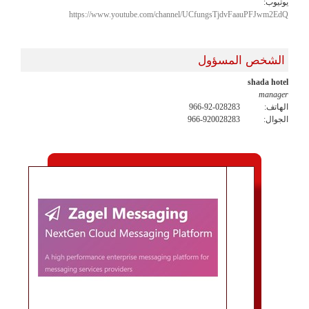
يوتيوب:
https://www.youtube.com/channel/UCfungsTjdvFaauPFJwm2EdQ
الشخص المسؤول
shada hotel
manager
الهاتف:
966-92-028283
الجوال:
966-920028283