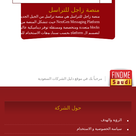
منصة زاجل للتراسل
منصة زاجل للتراسل هي منصة تراسل من الجيل الجديد
NextGen Messaging Platform حيث تتشكل المنصة من
blocks متعددة ومتخصصة ومستقلة توفر ديناميكية عالية
لتصميم ال platform بحسب سيناريوهات الاستخدام للمنصة
وتتوافق مع النشر والاستثمار ضمن بيئة استضافة dedicated
او cloud او hybrid. منصة زاجل شديدة الديناميكية وتتيح عبر
مكونات البناء الخاصة بها (building blocks) تشكيل المنصة
تخدم أي سيناريو تراسل مهما كان معقدا عبر إضافة ومعايرة
عناصر ديناميكية (dynamic items) وتجهيز إعدادات التواصل
بين ال items وترك الأمر لمنصة زاجل للقيام بالباقي.
للاطلاع على كافة التفاصيل عبر الموقع :
http://www.plutosms.com/zagel
مرحباً بك في موقع دليل الشركات السعودية
حول الشركة
الرؤية والهدف
سياسة الخصوصية و الاستخدام