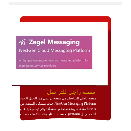
منصة زاجل للتراسل
منصة زاجل للتراسل هي منصة تراسل من الجيل الجديد
NextGen Messaging Platform حيث تتشكل المنصة من
blocks متعددة ومتخصصة ومستقلة توفر ديناميكية عالية
لتصميم ال platform بحسب سيناريوهات الاستخدام للمنصة
وتتوافق مع النشر والاستثمار ضمن بيئة استضافة dedicated
او cloud او hybrid. منصة زاجل شديدة الديناميكية وتتيح عبر
مكونات البناء الخاصة بها (building blocks) تشكيل المنصة