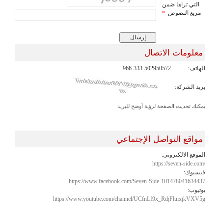
التي تراها ضمن
مربع النصوص
*
معلومات الاتصال
الهاتف:
966-333-502950572
بريد الشركة:
يمكنك تحديث الصفحة لرؤية أوضح للبريد
مواقع التواصل الإجتماعي
الموقع الالكتروني:
https://seven-side.com/
فيسبوك:
https://www.facebook.com/Seven-Side-101478041634437
يوتيوب:
https://www.youtube.com/channel/UCfnLf9x_RdjFluixjkVXV5g