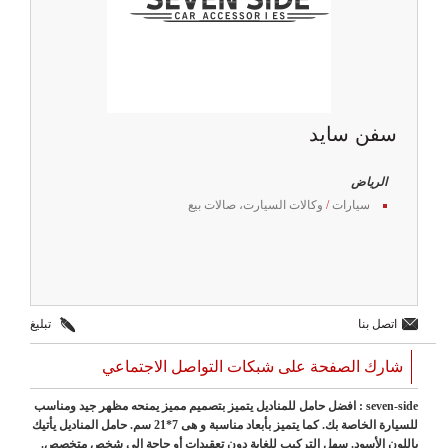
سفن سايد
الرياض
سيارات
/
وكالات السيارت، صالات بيع
اتصل بنا
تبليغ
شارك الصفحة على شبكات التواصل الاجتماعي
seven-side : افضل حامل للمناديل يتميز بتصميم مميز يمنحه مظهر جيد ومناسب
للسيارة الخاصة بك. كما يتميز بأبعاد مناسبة و هى 7*21 سم. حامل المناديل يأتيك
باللون الأسود. سهل التركيب للغاية دون تعقيدات أو حاجة إلى شخص متخصص.