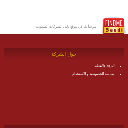
تخدم أي سيناريو تراسل مهما كان معقدا عبر إضافة ومعايرة
عناصر ديناميكية (dynamic items) وتجهيز إعدادات التواصل
بين ال items وترك الأمر لمنصة زاجل للقيام بالباقي.
للاطلاع على كافة التفاصيل عبر الموقع :
http://www.plutosms.com/zagel
مرحباً بك في موقع دليل الشركات السعودية
حول الشركة
الرؤية والهدف
سياسة الخصوصية و الاستخدام