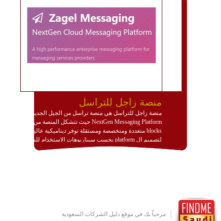
منصة زاجل للتراسل
منصة زاجل للتراسل هي منصة تراسل من الجيل الجديد
NextGen Messaging Platform حيث تتشكل المنصة من
blocks متعددة ومتخصصة ومستقلة توفر ديناميكية عالية
لتصميم ال platform بحسب سيناريوهات الاستخدام للمنصة
وتتوافق مع النشر والاستثمار ضمن بيئة استضافة dedicated
او cloud او hybrid. منصة زاجل شديدة الديناميكية وتتيح عبر
مكونات البناء الخاصة بها (building blocks) تشكيل المنصة
تخدم أي سيناريو تراسل مهما كان معقدا عبر إضافة ومعايرة
عناصر ديناميكية (dynamic items) وتجهيز إعدادات التواصل
بين ال items وترك الأمر لمنصة زاجل للقيام بالباقي.
للاطلاع على كافة التفاصيل عبر الموقع :
http://www.plutosms.com/zagel
مرحباً بك في موقع دليل الشركات السعودية