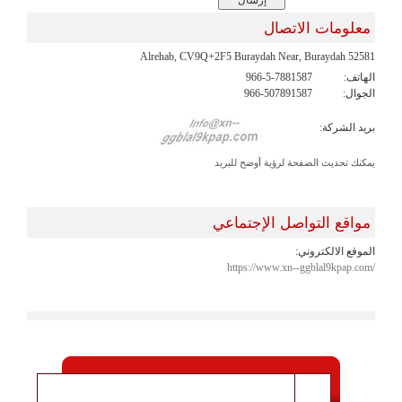
معلومات الاتصال
Alrehab, CV9Q+2F5 Buraydah Near, Buraydah 52581
الهاتف:
966-5-7881587
الجوال:
966-507891587
بريد الشركة:
يمكنك تحديث الصفحة لرؤية أوضح للبريد
مواقع التواصل الإجتماعي
الموقع الالكتروني:
https://www.xn--ggblal9kpap.com/