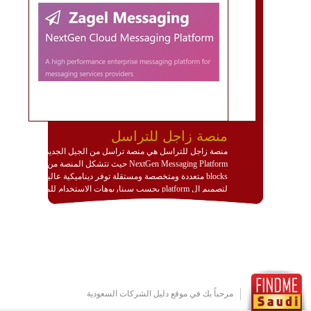
منصة زاجل للتراسل
منصة زاجل للتراسل هي منصة تراسل من الجيل الجديد
NextGen Messaging Platform حيث تتشكل المنصة من
blocks متعددة ومتخصصة ومستقلة توفر ديناميكية عالية
لتصميم ال platform بحسب سيناريوهات الاستخدام للمنصة
وتتوافق مع النشر والاستثمار ضمن بيئة استضافة dedicated
او cloud او hybrid. منصة زاجل شديدة الديناميكية وتتيح عبر
مكونات البناء الخاصة بها (building blocks) تشكيل المنصة
تخدم أي سيناريو تراسل مهما كان معقدا عبر إضافة ومعايرة
عناصر ديناميكية (dynamic items) وتجهيز إعدادات التواصل
بين ال items وترك الأمر لمنصة زاجل للقيام بالباقي.
للاطلاع على كافة التفاصيل عبر الموقع :
http://www.plutosms.com/zagel
مرحباً بك في موقع دليل الشركات السعودية