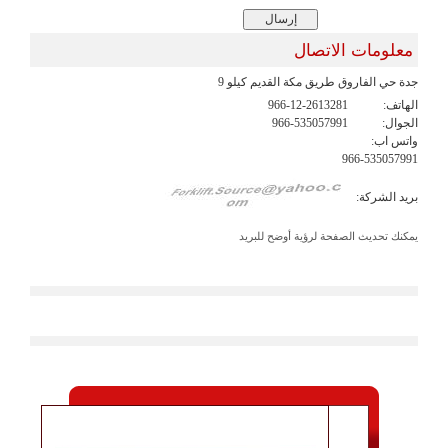
معلومات الاتصال
جدة حي الفاروق طريق مكة القديم كيلو 9
الهاتف:
966-12-2613281
الجوال:
966-535057991
واتس اب:
966-535057991
بريد الشركة:
يمكنك تحديث الصفحة لرؤية أوضح للبريد