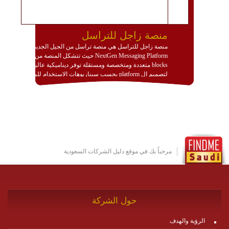
منصة زاجل للتراسل
منصة زاجل للتراسل هي منصة تراسل من الجيل الجديد
NextGen Messaging Platform حيث تتشكل المنصة من
blocks متعددة ومتخصصة ومستقلة توفر ديناميكية عالية
لتصميم ال platform بحسب سيناريوهات الاستخدام للمنصة
وتتوافق مع النشر والاستثمار ضمن بيئة استضافة dedicated
او cloud او hybrid. منصة زاجل شديدة الديناميكية وتتيح عبر
مكونات البناء الخاصة بها (building blocks) تشكيل المنصة
تخدم أي سيناريو تراسل مهما كان معقدا عبر إضافة ومعايرة
عناصر ديناميكية (dynamic items) وتجهيز إعدادات التواصل
بين ال items وترك الأمر لمنصة زاجل للقيام بالباقي.
للاطلاع على كافة التفاصيل عبر الموقع :
http://www.plutosms.com/zagel
مرحباً بك في موقع دليل الشركات السعودية
حول الشركة
الرؤية والهدف